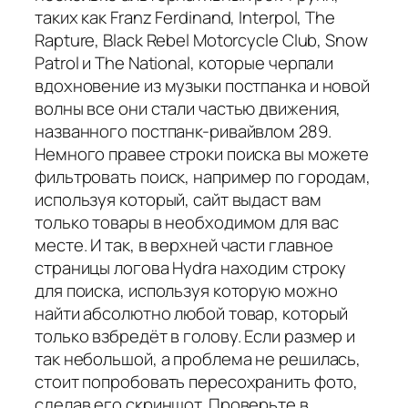
таких как Franz Ferdinand, Interpol, The
Rapture, Black Rebel Motorcycle Club, Snow
Patrol и The National, которые черпали
вдохновение из музыки постпанка и новой
волны все они стали частью движения,
названного постпанк-ривайвлом 289.
Немного правее строки поиска вы можете
фильтровать поиск, например по городам,
используя который, сайт выдаст вам
только товары в необходимом для вас
месте. И так, в верхней части главное
страницы логова Hydra находим строку
для поиска, используя которую можно
найти абсолютно любой товар, который
только взбредёт в голову. Если размер и
так небольшой, а проблема не решилась,
стоит попробовать пересохранить фото,
сделав его скриншот. Проверьте в