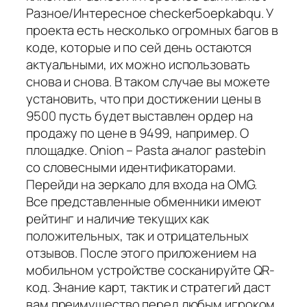
Разное/Интересное checker5oepkabqu. У
проекта есть несколько огромных багов в
коде, которые и по сей день остаются
актуальными, их можно использовать
снова и снова. В таком случае вы можете
установить, что при достижении цены в
9500 пусть будет выставлен ордер на
продажу по цене в 9499, например. О
площадке. Onion – Pasta аналог pastebin
со словесными идентификаторами.
Перейди на зеркало для входа на OMG.
Все представленные обменники имеют
рейтинг и наличие текущих как
положительных, так и отрицательных
отзывов. После этого приложением на
мобильном устройстве сосканируйте QR-
код. Знание карт, тактик и стратегий даст
вам преимущество перед любым игроком.