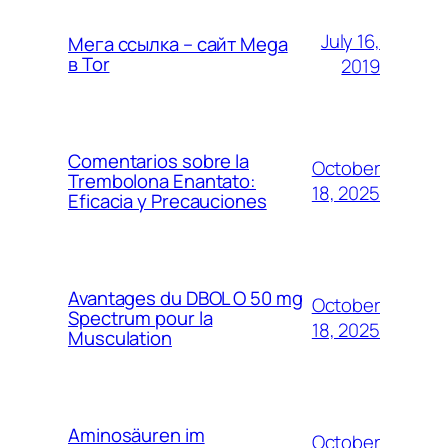
July 16,
Мега ссылка – сайт Mega
в Tor
2019
Comentarios sobre la
October
Trembolona Enantato:
18, 2025
Eficacia y Precauciones
Avantages du DBOL O 50 mg
October
Spectrum pour la
18, 2025
Musculation
Aminosäuren im
October