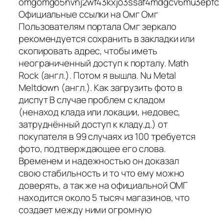
omgomgo5nvnj2wf43kxjo3ssaf4mdgcv6mu3epfc7
Официальные ссылки на Омг Омг
Пользователям портала Омг зеркало
рекомендуется сохранить в закладки или
скопировать адрес, чтобы иметь
неограниченный доступ к порталу. Math
Rock (англ.). Потом я вышла. Nu Metal
Meltdown (англ.). Как загрузить фото в
диспут В случае проблем с кладом
(ненаход клада или локации, недовес,
затруднённый доступ к кладу.д.) от
покупателя в 99 случаях из 100 требуется
фото, подтверждающее его слова.
Временем и надежностью он доказал
свою стабильность и то что ему можно
доверять, а так же на официальной ОМГ
находится около 5 тысяч магазинов, что
создает между ними огромную