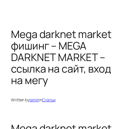
Mega darknet market
фишинг – MEGA
DARKNET MARKET –
ссылка на сайт, вход
на мегу
Written by
ismm
in
Статьи
Mega darknet market