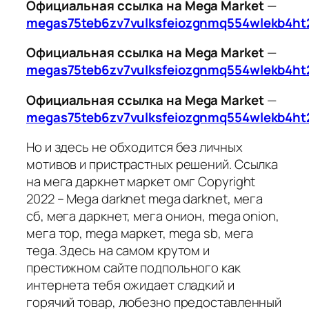
Официальная ссылка на Mega Market
—
megas75teb6zv7vulksfeiozgnmq554wlekb4ht
Официальная ссылка на Mega Market
—
megas75teb6zv7vulksfeiozgnmq554wlekb4ht
Официальная ссылка на Mega Market
—
megas75teb6zv7vulksfeiozgnmq554wlekb4ht
Но и здесь не обходится без личных
мотивов и пристрастных решений. Ссылка
на мега даркнет маркет омг Copyright
2022 – Mega darknet mega darknet, мега
сб, мега даркнет, мега онион, mega onion,
мега тор, mega маркет, mega sb, мега
тega. Здесь на самом крутом и
престижном сайте подпольного как
интернета тебя ожидает сладкий и
горячий товар, любезно предоставленный