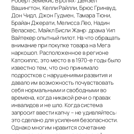
Роберт Земекис В ролях: Дензел
Вашингтон, Келли Райлли, Брюс Гринвуд,
Дон Чидл, Джон Гудмен, Тамара Тюни,
Брайан Джерати, Мелисса Лео, Надин
Веласкес, Майкл Бисли Жанр: драма Уип
Вайтекер опытный пилот. На что обращать
внимание при покупке товара на Мега
наркошоп. Расположенное в регионе
Катскиллс, это место в в 1970-е годы было
известно тем, что оно принимало
подростков с нарушениями развития и
давало им возможность почувствовать
себя нормальными и свободными во
времена, когда никакой речи о правах
инвалидов и не шло. Когда система
запросит ввести капчу – не удивляйтесь:
это сделано для усиления безопасности.
Однако многим нравится сочетание