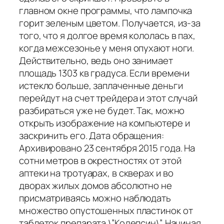
главном окне программы, что лампочка
горит зеленым цветом. Получается, из-за
того, что я долгое время кололась в пах,
когда межсезонье у меня опухают ноги.
Действительно, ведь оно занимает
площадь 1303 кв градуса. Если времени
истекло больше, заплаченные деньги
перейдут на счет трейдера и этот случай
разбираться уже не будет. Так, можно
открыть изображение на компьютере и
заскринить его. Дата обращения:
Архивировано 23 сентября 2015 года. На
сотни метров в окрестностях от этой
аптеки на тротуарах, в скверах и во
дворах жилых домов абсолютно не
присматриваясь можно наблюдать
множество опустошенных пластинок от
таблеток препарата \”Кодепсин\”. Начиная