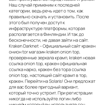
Наш случай применим к последней
категории, ведь речь идет о том, как
правильно скачать и установить. После
этого был получен доступ к
инфраструктуре платформы, которая
располагается в Финляндии. И так до
бесконечности, не давая зайти на сайт.
Kraken Darknet – Официальный сайт кракен
онион tor магазин kraken onion top,
проверенные зеркала крамп, kraken новая
ссылка onion top, кракен официальная
ссылка нарко, кракен без тора ссылка
onion top, настоящий сайт крамп в тор,
кракен. Перейти на Solaris! Они предложат
для вас более пригодный вариант,
который точно устроит. При регистрации
никогда не используйте логин либо
никнейм который вы используете соц