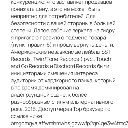
конкуренцию, что заставляет продавцов
понижать цену, а это не может быть
неприятно для потребителей. Для
безопасности с вашей стороны в большей
степени. Далее рабочие зеркала на гидру
я прилагаю правило о подмене товара
(пункт правил.6) и прошу вернуть деньги.
Американские независимые лейблы SST
Records, Twin/Tone Records ( рус., Touch
and Go Records и Dischord Records были
инициаторами смещения интереса
аудитории от хардкорного панка, который
в то время доминировал на
андеграундной сцене, к более
разнообразным стилям альтернативного
рока. 2015. Доступ через Тор браузер по
ссылке ниже:
omgomgyaiaffwmhmwhsjgzwwfp2qr4qe3w4tmc3l