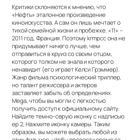
Критики склоняются к мнению, что
«Нефть» эталонное произведение
киноискусства. А сам он лишь мечтает о
тихой семейной жизни и пробежке. «11» –
2011 год, Франция. Поэтому krmpcc она не
придумывает ничего лучше, чем
отправиться в круиз со своим отцом,
которого толком не знала и которого
ненавидит (его играет Келси Грэммер).
Жанр фильма психологический триллер,
но талант режиссера и актеров
заставляет забыть об определениях.
Mega, чтобы вы могли с легкостью
получить доступ к официальному сайту.
Найдите темно-серую иконку с надписью
ep 2, Нажмите иконку камеры. Таким
образом, вы можете выбрать любой из
этих фильмов, чтобы провести время со