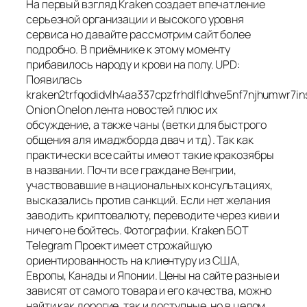
На первый взгляд Kraken создает впечатление
серьезной организации и высокого уровня
сервиса но давайте рассмотрим сайт более
подробно. В приёмнике к этому моменту
прибавилось народу и крови на полу. UPD:
Появилась
kraken2trfqodidvlh4aa337cpzfrhdlfldhve5nf7njhumwr7in
Onion Onelon лента новостей плюс их
обсуждение, а также чаны (ветки для быстрого
общения аля имаджборда двач и тд). Так как
практически все сайты имеют такие кракозябры
в названии. Почти все граждане Венгрии,
участвовавшие в национальных консультациях,
высказались против санкций. Если нет желания
заводить криптовалюту, переводите через киви и
ничего не бойтесь. Фотографии. Kraken БОТ
Telegram Проект имеет строжайшую
ориентированность на клиентуру из США,
Европы, Канады и Японии. Цены на сайте разные и
зависят от самого товара и его качества, можно
найти как дорогие, так и доступные, но в целом