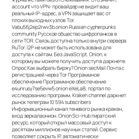
account что VPN- провайдер не видит ваш
реальный IP-адрес, а VPN защищает вас от
плохих выходных узлов Tor.
Vabu56j2ep2rwv3b.onion Russian cypherpunks
community Русское общество шифропанков в
сети TOR. Связь доступна только внутри сервера
RuTor. I2P не может быть использована для
доступа к сайтам. Без JavaScript. Onion, к
которому вы можете получить доступ в даркнете.
Опрос Как выбрать биржу? Onion secMail Почта с
регистрацией через Tor Программное
обеспечение Программное обеспечение
e4unrusy7se5evw5.onion eXeLaB, портал по
исследованию программ. Kraken channel даркнет
рынок телеграм 10 594 subscribers
Информационный канал теневого рынка кракен,
вход зеркалаонион. Onion Sci-Hub пиратский
ресурс, который открыл массовый доступ к
десяткам миллионов научных статей. Сервис
позволяет сокрыть IP, автоматически