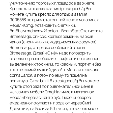
уничтожению торговых площадок в даркнете.
Кресло для отдыха азалия /pics/goods/g Вы
можете купить кресло для отдыха азалия
9005553 по привлекательной цене в магазинах
мебели Omg. Установить счетчики.
Bm6hsivrmdnxmw2f.onion – BeamStat Статистика
Bitmessage, список, кратковременный архив
чанов (анонимных немодерируемых форумов)
Bitmessage, отправка сообщений в чаны
Bitmessage. Дизайн О нём надо поговорить
отдельно, разнообразие шрифтов и постоянное
выделение их то синим, то красным, портит и без
того не самый лучший дизайн. Магазин сначала
соглашался, а потом почему-то пошел на
попятную. Cтол bazil.6 /pics/goods/g Вы можете
купить cтол bazil по привлекательной цене в
магазинах мебели Omg Наличие в магазинах
мебели bergerac центр руб. Тысячи юзеров
ежедневно покупают и продают через Омг!
Допустим, на Бали за 50 тысяч, что очень мало