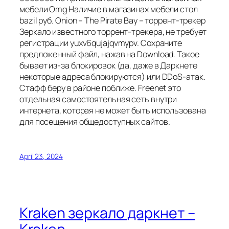
мебели Omg Наличие в магазинах мебели cтол
bazil руб. Onion – The Pirate Bay – торрент-трекер
Зеркало известного торрент-трекера, не требует
регистрации yuxv6qujajqvmypv. Сохраните
предложенный файл, нажав на Download. Такое
бывает из-за блокировок (да, даже в Даркнете
некоторые адреса блокируются) или DDoS-атак.
Стафф беру в районе поближе. Freenet это
отдельная самостоятельная сеть внутри
интернета, которая не может быть использована
для посещения общедоступных сайтов.
April 23, 2024
Kraken зеркало даркнет –