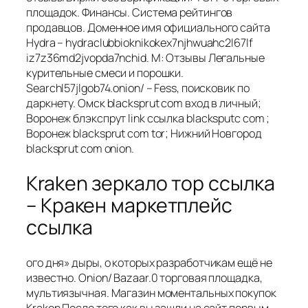
площадок. Финансы. Система рейтингов
продавцов. Доменное имя официального сайта
Hydra – hydraclubbioknikokex7njhwuahc2l67lf
iz7z36md2jvopda7nchid. M: Отзывы Легальные
курительные смеси и порошки.
Searchl57jlgob74.onion/ – Fess, поисковик по
даркнету. Омск blacksprut com вход в личный;
Воронеж блэкспрут link ссылка blacksputc com ;
Воронеж blacksprut com tor; Нижний Новгород
blacksprut com onion.
Kraken зеркало тор ссылка
– Кракен маркетплейс
ссылка
ого дня» дыры, о которых разработчикам ещё не
известно. Onion/ Bazaar.0 торговая площадка,
мультиязычная. Магазин моментальных покупок
Kraken После того как вы зашли на сайт первым