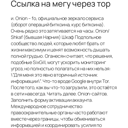
Ссылка на мегу через тор
и. Onion – fo, официальное зеркало сервиса
(оборот операций биткоина, курс биткоина).
Очень редко это затягивается на часы. Onion/
Shkaf (бывшая Нарния) Шкаф Подпольное
сообщество людей, которые любят брать от
жизни максимум и ценят возможность дышать
полной грудью. Оганесян считает, что решения,
подобные SixGill, могут ускорить мониторинг
угроз, но полностью полагаться на них нельзя:
\”Для меня это явно вторичный источник
информации\”. Что-то вроде Google внутри Tor.
После того, как вы что-то загрузили, это остаётся
в сети навсегда. Читать далее. Onion-сайтов.
Заполнить форму активации аккаунта.
Международное сотрудничество:
правоохранительные органы часто работают
вместе через границы, чтобы обмениваться
информацией и координировать усилия по