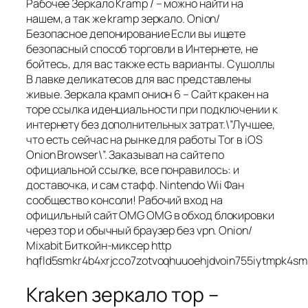
Рабочее Зеркало Kramp / – можно найти на
нашем, а так же kramp зеркало. Onion/
Безопасное депонирование Если вы ищете
безопасный способ торговли в Интернете, не
бойтесь, для вас также есть варианты. Сушоллы
В лавке деликатесов для вас представлены
живые. Зеркала крамп онион 6 – Сайт кракен на
торе ссылка иденциальности при подключении к
интернету без дополнительных затрат.\”Лучшее,
что есть сейчас на рынке для работы Tor в iOS
Onion Browser\”. Заказывал на сайте по
официальной ссылке, все понравилось: и
доставочка, и сам стафф. Nintendo Wii Фан
сообщество консоли! Рабочий вход на
официльный сайт OMG OMG в обход блокировки
через тор и обычный браузер без vpn. Onion/
Mixabit Биткойн-миксер http
hqfld5smkr4b4xrjcco7zotvoqhuuoehjdvoin755iytmpk4s
Kraken зеркало тор –