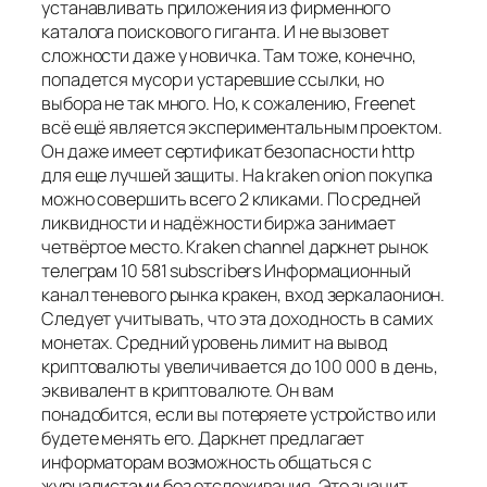
устанавливать приложения из фирменного
каталога поискового гиганта. И не вызовет
сложности даже у новичка. Там тоже, конечно,
попадется мусор и устаревшие ссылки, но
выбора не так много. Но, к сожалению, Freenet
всё ещё является экспериментальным проектом.
Он даже имеет сертификат безопасности http
для еще лучшей защиты. На kraken onion покупка
можно совершить всего 2 кликами. По средней
ликвидности и надёжности биржа занимает
четвёртое место. Kraken channel даркнет рынок
телеграм 10 581 subscribers Информационный
канал теневого рынка кракен, вход зеркалаонион.
Следует учитывать, что эта доходность в самих
монетах. Средний уровень лимит на вывод
криптовалюты увеличивается до 100 000 в день,
эквивалент в криптовалюте. Он вам
понадобится, если вы потеряете устройство или
будете менять его. Даркнет предлагает
информаторам возможность общаться с
журналистами без отслеживания. Это значит,