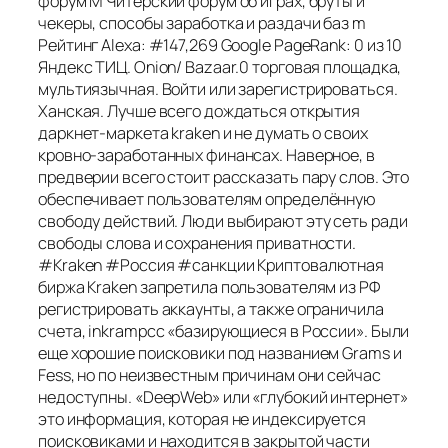
форум M Читерский форум об играх, бруты и
чекеры, способы заработка и раздачи баз m
Рейтинг Alexa: #147,269 Google PageRank: 0 из 10
Яндекс ТИЦ. Onion/ Bazaar.0 торговая площадка,
мультиязычная. Войти или зарегистрироваться.
Ханская. Лучше всего дождаться открытия
даркнет-маркета kraken и не думать о своих
кровно-заработанных финансах. Наверное, в
предверии всего стоит рассказать пару слов. Это
обеспечивает пользователям определённую
свободу действий. Люди выбирают эту сеть ради
свободы слова и сохранения приватности.
#Kraken #Россия #санкции Криптовалютная
биржа Kraken запретила пользователям из РФ
регистрировать аккаунты, а также ограничила
счета, inkrampcc «базирующиеся в России». Были
еще хорошие поисковики под названием Grams и
Fess, но по неизвестным причинам они сейчас
недоступны. «DeepWeb» или «глубокий интернет»
это информация, которая не индексируется
поисковиками и находится в закрытой части