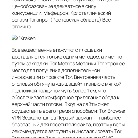
ценообразование адекватное в силу
конкуренции. Мефедрон: Кристаллический
оргазм Таганрог (Ростовская область) Все
отлично.
Все вещественные покупки с площадки
доставляются только одним методом, а именно
путем закладки. Tor Metrics Метрики Tor хорошее
место для получения дополнительной
информации о проекте Tor. Внутренняя часть
оголовья обтянута «дышащей» тканью с мягкой
подложкой толщиной чуть более 1 см, что
обеспечивает комфортное прилегание обода к
верхней части головы. Вход на сайт может
осуществить всего тремя способами: Tor Browser
VPN Зеркало-шлюз Первый вариант – наиболее
безопасный для посетителя сайта, поэтому всем
рекомендуется загрузить и инсталлировать Tor