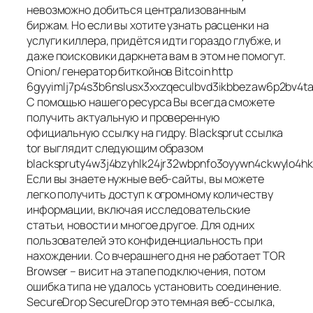
невозможно добиться централизованным
биржам. Но если вы хотите узнать расценки на
услуги киллера, придётся идти гораздо глубже, и
даже поисковики даркнета вам в этом не помогут.
Onion/ генератор биткойнов Bitcoin http
6gyyimlj7p4s3b6nslusx3xxzqeculbvd3ikbbezaw6p2bv4ta
С помощью нашего ресурса Вы всегда сможете
получить актуальную и проверенную
официальную ссылку на гидру. Blacksprut ссылка
tor выглядит следующим образом
blackspruty4w3j4bzyhlk24jr32wbpnfo3oyywn4ckwylo4hk
Если вы знаете нужные веб-сайты, вы можете
легко получить доступ к огромному количеству
информации, включая исследовательские
статьи, новости и многое другое. Для одних
пользователей это конфиденциальность при
нахождении. Со вчерашнего дня не работает TOR
Browser – висит на этапе подключения, потом
ошибка типа не удалось установить соединение.
SecureDrop SecureDrop это темная веб-ссылка,