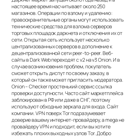
настоящее время насчитывает около 250
магазинов. Операции по взлому и удалению:
правоохранительные органы могут использовать
технические средства для взлома серверов
торговых площадок даркнета и отключения их от
сети. Открытая сеть использует несколько
централизованных серверов в дополнение к
децентрализованной сети peer-to-peer. Веб-
сайты в Dark Web переходят с v2 на v3 Onion. И в
случае возникновения проблем, покупатель
сможет открыть диспут по своему заказу, в
который он также может пригласить модератора.
Onion – Checker простенький сервис ссылка
проверки доступности. Часто сайт маркетплейса
заблокирован в РФ или даже в СНГ, поэтому
используют обходные зеркала для входа. Сайт
компании. VPN поверх Tor подразумевает
доверие вашему интернет-провайдеру, а mega не
провайдеру VPN и подходит, если вы хотите
избежать плохих выходных узлов Tor. Добро