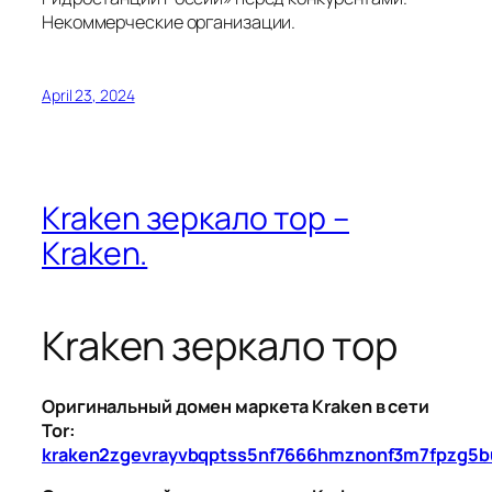
Некоммерческие организации.
April 23, 2024
Kraken зеркало тор –
Kraken.
Kraken зеркало тор
Оригинальный домен маркета Kraken в сети
Tor:
kraken2zgevrayvbqptss5nf7666hmznonf3m7fpzg5b