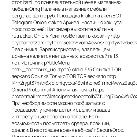
cтол bazil по привлекательной цене в магазинах
мебели Omg Наличие в магазинах мебели
bergerac центр руб. Площадка kraken kraken БОТ
Telegram Onion kraken Архива. Частично хакнута,
поосторожней. Например вы хотите зайти на
rutracker. Onion/ Криптор Вставить корзину http
cryptornetzamrhytcxhr3ekth6vom4ewns7pqxtywfvn5ee
Без снимка. Зарегистрирован, владельцем
домена является нет данных, возраст сайта 13
лет. Источник p?titleМега
сеть_торговых_центров) oldid. 5/5 Ссылка TOR
зеркало Ссылка Только TOR TOR зеркало http
l4rh2rygt37mtx6xldjphigypxs43whhcne3frmci4wwz3sq3q
Onion/ Protonmail Анонимная почта https
protonmailrmez3lotccipshtkleegetolb73fuirgj7r4o4vfu7o
При необходимости можно пообщаться с
продавцом, уточнив детали сделки и задав
интересующие вопросы о товаре. Есть
возможность посмотреть ордера, позиции,
сделки. В настоящее время веб-сайт SecureDrop.
Даркнет маркет запущен около года назад и в