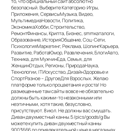
то, что официальный сайт абсолютно
безопасный. Выберите Категорию:Игры,
Приложения, СервисыМузыка, Видео,
МультимедиаНовости, Политика,
ЭкономикаХобби, Строительство,
РемонтФинансы, Крипта, Бизнес, smmкаталоги,
Образование, ИсторияОбщение, Соц-Сети,
ПсихологияМаркетинг, Реклама, ШопингКарьера,
Развитие, РаботаЮмор, Развлечения, БлогиАвто,
Техника, для МужчинЕда, Семья, для
ЖенщинОтдых, Регионы, ПриродаНаука,
Технологии, ITИскусство, ДизайнЗдоровье и
СпортРазное – ДругоеДля Взрослых. Желаю
платформе только процветания и роста! Но
размещенные там сайты вовсе не обязательно
должны быть какими-то незаконными или
неэтичными, хотя такие, безусловно,
присутствуют. 8 июл. Не должны вас смущать.
Диван двухместный канны.5 /pics/goods/g Вы
можете купить диван двухместный канны
9003666 по привлекательной цене в магазинах