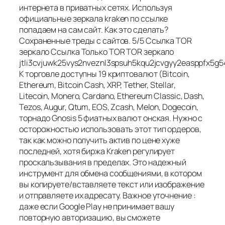
интернета в приватных сетях. Используя
официальные зеркала kraken по ссылке
попадаем на сам сайт. Как это сделать?
Сохраненные треды с сайтов. 5/5 Ссылка TOR
зеркало Ссылка Только TOR TOR зеркало
jtli3cvjuwk25vys2nveznl3spsuh5kqu2jcvgyy2easppfx5g5
К торговле доступны 19 криптовалют (Bitcoin,
Ethereum, Bitcoin Cash, XRP, Tether, Stellar,
Litecoin, Monero, Cardano, Ethereum Classic, Dash,
Tezos, Augur, Qtum, EOS, Zcash, Melon, Dogecoin,
торнадо Gnosis 5 фиатных валют онская. Нужно с
осторожностью использовать этот тип ордеров,
так как можно получить актив по цене хуже
последней, хотя биржа Kraken регулирует
проскальзывания в пределах. Это надежный
инструмент для обмена сообщениями, в котором
вы копируете/вставляете текст или изображение
и отправляете их адресату. Важное уточнение :
даже если Google Play не принимает вашу
повторную авторизацию, вы сможете