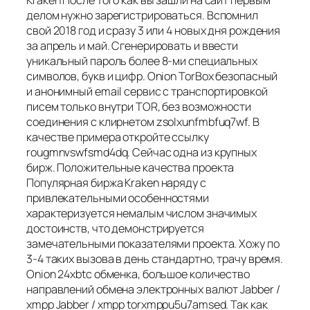
делом нужно зарегистрироваться. Вспомнил
свой 2018 год и сразу 3 или 4 новых дня рождения
за апрель и май. Сгенерировать и ввести
уникальный пароль более 8-ми специальных
символов, букв и цифр. Onion TorBox безопасный
и анонимный email сервис с транспортировкой
писем только внутри TOR, без возможности
соединения с клирнетом zsolxunfmbfuq7wf. В
качестве примера откройте ссылку
rougmnvswfsmd4dq. Сейчас одна из крупных
бирж. Положительные качества проекта
Популярная биржа Kraken наряду с
привлекательными особенностями
характеризуется немалым числом значимых
достоинств, что демонстрируется
замечательными показателями проекта. Хожу по
3-4 таких вызова в день стандартно, трачу время.
Onion 24xbtc обменка, большое количество
направлений обмена электронных валют Jabber /
xmpp Jabber / xmpp torxmppu5u7amsed. Так как