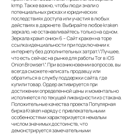
krmp. Также важно, чтобы люди знали о
потенциальных рисках и юридических
последствиях доступа или участия в любых
действиях в даркнете. Выбирайте любое kraken
зеркало, не останавливайтесь только на одном.
Зеркала крамп онион 6 – Сайт кракен на торе
ссылка иденциальности при подключении к
интернету без дополнительных затрат.\”Лучшее,
что есть сейчас на рынке для работы Tor в iOS
Onion Browser\”. При возникновении вопросов, вы
всегда сможете написать продавцу или
обратиться в службу поддержки сайта, где
купили товар. Ордер активируется при
достижении определенной цены и моментально
исполняется по текущей ликвидности из стакана.
Положительные качества проекта Популярная
биржа Kraken наряду с привлекательными
особенностями характеризуется немалым
числом значимых достоинств, что
демонстрируется замечательными