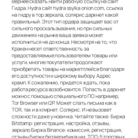
Вернее сказать найти рабочую ссылку на сайт
Гидра. Hydra сайт hydra ssylka onion com, ссылка
на гидру в тор зеркала, солярис даркнет какой
правильный. Этот тип ордера защищает вас от
сильного проскальзывания, но при сильных
движениях на рынке ваша заявка может
исполниться не до конца. Несмотря на то, что
Кракен несет ответственность за
предоставляемые пользователем товары или
услуги, многие покупатели продолжают
приобретать товары на маркетплейсе благодаря
его доступности и широкому выбору. Адрес
крамп. К сожалению, придется ждать, пока
работа ресурса возобновится. Попасть в даркнет
можно с помощью специального ПО например,
Tor Browser или I2P. Может слать письма как в
TOR, так и в клирнет. Солярис. И не вызовет
сложности даже у новичка. Читайте также: Биржа
Bitstamp: регистрация, настройка, отзывы,
зеркало Биржа Binance: комиссия, регистрация,
отзывы Биржи без верификации: ТОП-5 торговых