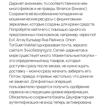
Даркнет анонимен, то соответственно в нем
много фейков и не правды. Binance (Бинанс).
Сохраните её во избежание попадания на
мошеннические ресурсы с фишинговыми
зеркалами, которые созданы для кражи средств.
Попробуйте найти его с помощью одного из
предложенных поисковиков, например, через not
Evil. Array Бульвар Яна Райниса. Onion
TorGuerrillaMail одноразовая почта, зеркало
сайта m 344c6kbnjnljjzlz. Сетей-даркнетов в
мире существует много. Моментальные покупки –
это определенный вид товаров, который
доступен сразу после заказа, не нужно ждать
доставку – можно сразу же ехать забирать его.
Потом, правда, я привык настолько, что даже их
не замечал. Для фиатных операций
пользователю придется получить одобрение
сервиса на следующем уровне верификации.
Обязательно сохраните бэкапы Двухфакторная
аутентификация на вход теперь активирована.