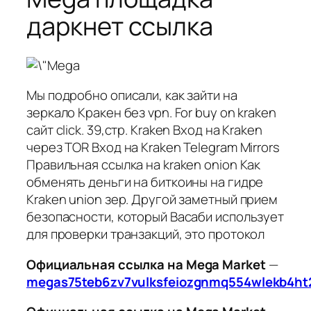
даркнет ссылка
Мы подробно описали, как зайти на
зеркало Кракен без vpn. For buy on kraken
сайт click. 39,стр. Kraken Вход на Kraken
через TOR Вход на Kraken Telegram Mirrors
Правильная ссылка на kraken onion Как
обменять деньги на биткоины на гидре
Kraken union зер. Другой заметный прием
безопасности, который Васаби использует
для проверки транзакций, это протокол
Официальная ссылка на Mega Market
—
megas75teb6zv7vulksfeiozgnmq554wlekb4ht