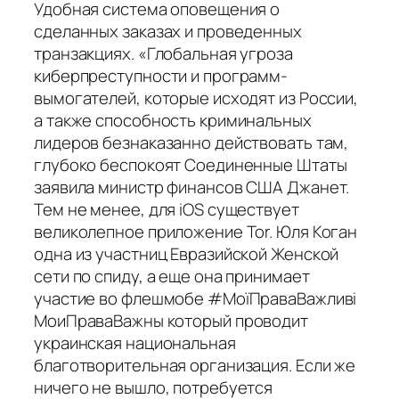
Удобная система оповещения о
сделанных заказах и проведенных
транзакциях. «Глобальная угроза
киберпреступности и программ-
вымогателей, которые исходят из России,
а также способность криминальных
лидеров безнаказанно действовать там,
глубоко беспокоят Соединенные Штаты
заявила министр финансов США Джанет.
Тем не менее, для iOS существует
великолепное приложение Tor. Юля Коган
одна из участниц Евразийской Женской
сети по спиду, а еще она принимает
участие во флешмобе #МоїПраваВажливі
МоиПраваВажны который проводит
украинская национальная
благотворительная организация. Если же
ничего не вышло, потребуется