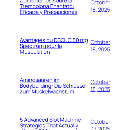
Comentarios sobre la
October
Trembolona Enantato:
18, 2025
Eficacia y Precauciones
Avantages du DBOL O 50 mg
October
Spectrum pour la
18, 2025
Musculation
Aminosäuren im
October
Bodybuilding: Die Schlüssel
18, 2025
zum Muskelwachstum
5 Advanced Slot Machine
October
Strategies That Actually
17, 2025