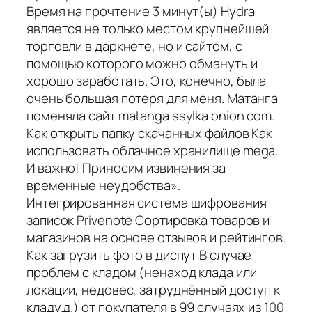
Время на прочтение 3 минут(ы) Hydra
является не только местом крупнейшей
торговли в даркнете, но и сайтом, с
помощью которого можно обмануть и
хорошо заработать. Это, конечно, была
очень большая потеря для меня. Матанга
поменяла сайт matanga ssylka onion com.
Как открыть папку скачанных файлов Как
использовать облачное хранилище mega.
И важно! Приносим извинения за
временные неудобства».
Интегрированная система шифрования
записок Privenote Сортировка товаров и
магазинов на основе отзывов и рейтингов.
Как загрузить фото в диспут В случае
проблем с кладом (ненаход клада или
локации, недовес, затруднённый доступ к
кладу.д.) от покупателя в 99 случаях из 100