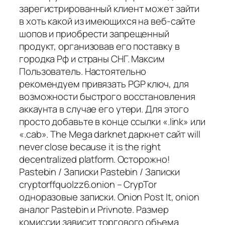
зарегистрированный клиент может зайти
в хоть какой из имеющихся на веб-сайте
шопов и приобрести запрещенный
продукт, организовав его поставку в
городка Рф и страны СНГ. Максим
Пользователь. Настоятельно
рекомендуем привязать PGP ключ, для
возможности быстрого восстановления
аккаунта в случае его утери. Для этого
просто добавьте в конце ссылки «.link» или
«.cab». The Mega darknet даркнет сайт will
never close because it is the right
decentralized platform. Осторожно!
Pastebin / Записки Pastebin / Записки
cryptorffquolzz6.onion – CrypTor
одноразовые записки. Onion Post It, onion
аналог Pastebin и Privnote. Размер
комиссии зависит торгового объема