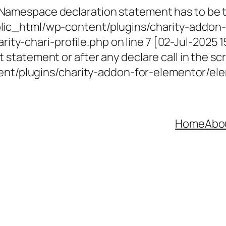
 Namespace declaration statement has to be th
ublic_html/wp-content/plugins/charity-addon-
ty-chari-profile.php on line 7 [02-Jul-2025 
 statement or after any declare call in the scr
t/plugins/charity-addon-for-elementor/elem
Home
Abo