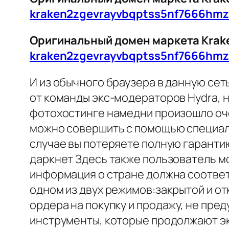
kraken2zgevrayvbqptss5nf7666hm
Оригинальный домен маркета Kraken
kraken2zgevrayvbqptss5nf7666hm
И из обычного браузера в данную сет
от команды экс-модераторов Hydra, н
фотохостинге намедни произошло оче
можно совершить с помощью специали
случае вы потеряете полную гаранти
даркнет Здесь также пользователь мо
информация о стране должна соответ
одном из двух режимов:закрытой и о
ордера на покупку и продажу, не пр
инструменты, которые продолжают эк