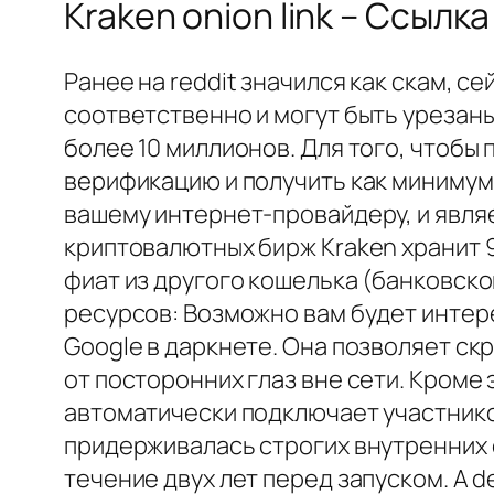
Kraken onion link – Ссылка
Ранее на reddit значился как скам, с
соответственно и могут быть урезаны
более 10 миллионов. Для того, чтобы
верификацию и получить как минимум 
вашему интернет-провайдеру, и являе
криптовалютных бирж Kraken хранит 
фиат из другого кошелька (банковск
ресурсов: Возможно вам будет интерес
Google в даркнете. Она позволяет скр
от посторонних глаз вне сети. Кроме
автоматически подключает участников 
придерживалась строгих внутренних 
течение двух лет перед запуском. А 