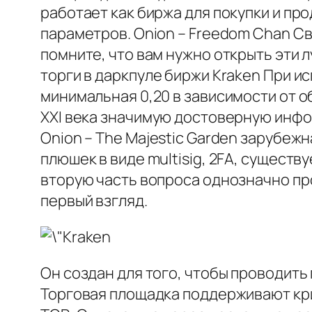
работает как биржа для покупки и пр
параметров. Onion – Freedom Chan С
помните, что вам нужно открыть эти 
торги в даркпуле биржи Kraken При и
минимальная 0,20 в зависимости от 
XXI века значимую достоверную инфор
Onion – The Majestic Garden зарубеж
плюшек в виде multisig, 2FA, существ
вторую часть вопроса однозначно про
первый взгляд.
Он создан для того, чтобы проводит
Торговая площадка поддерживают кри