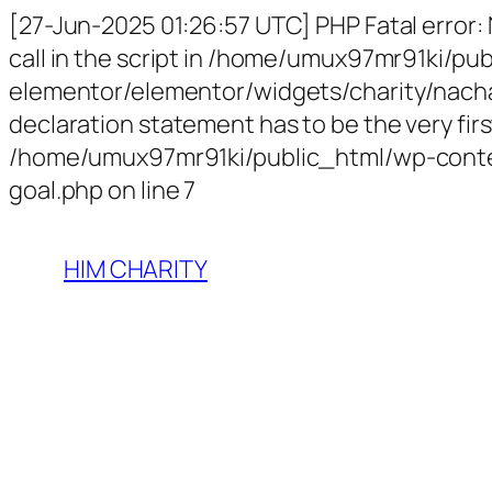
[27-Jun-2025 01:26:57 UTC] PHP Fatal error:
call in the script in /home/umux97mr91ki/p
elementor/elementor/widgets/charity/nachari
declaration statement has to be the very first
/home/umux97mr91ki/public_html/wp-conten
goal.php on line 7
HIM CHARITY