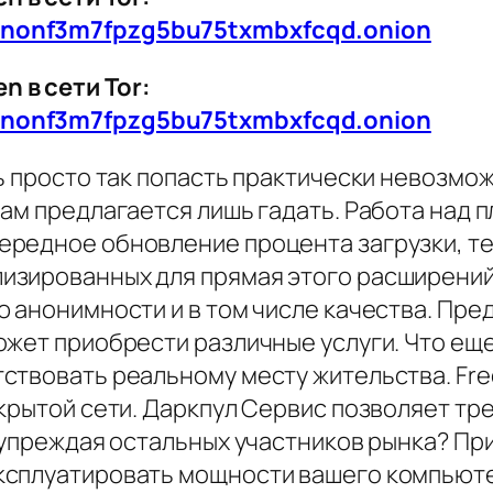
znonf3m7fpzg5bu75txmbxfcqd.onion
 в сети Tor:
znonf3m7fpzg5bu75txmbxfcqd.onion
ь просто так попасть практически невозмож
ам предлагается лишь гадать. Работа над п
редное обновление процента загрузки, теп
зированных для прямая этого расширений 
ю анонимности и в том числе качества. Пре
жет приобрести различные услуги. Что еще 
ствовать реальному месту жительства. Fr
ткрытой сети. Даркпул Сервис позволяет т
едупреждая остальных участников рынка? П
сплуатировать мощности вашего компьютер