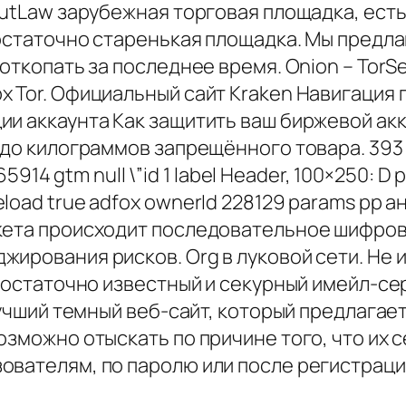
utLaw зарубежная торговая площадка, есть mu
 достаточно старенькая площадка. Мы предл
откопать за последнее время. Onion – TorS
 Tor. Официальный сайт Kraken Навигация п
и аккаунта Как защитить ваш биржевой акк
 до килограммов запрещённого товара. 393
65914 gtm null \”id 1 label Header, 100×250: D
ad true adfox ownerId 228129 params pp анио
кета происходит последовательное шифрова
ирования рисков. Org в луковой сети. Не и
достаточно известный и секурный имейл-сер
 лучший темный веб-сайт, который предлага
озможно отыскать по причине того, что их 
вателям, по паролю или после регистрации.