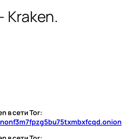
– Kraken.
 в сети Tor:
znonf3m7fpzg5bu75txmbxfcqd.onion
 в сети Tor: