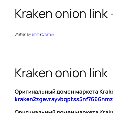
Kraken onion link 
Written by
ismm
in
Статьи
Kraken onion link
Оригинальный домен маркета Kraken
kraken2zgevrayvbqptss5nf7666hm
Оригинальный домен маркета Kraken