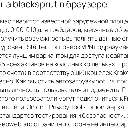
 на blacksprut в браузере
ейчас пиарится известной зарубежной площа
 до 0,00-0,10 для трейдеров, месячные об
 получить возможность выполнять данные о
уровень Starter. Tor поверх VPN подразуме
тся лучшим вариантом для доступа к сайта
95 всех активов на холодных кошельках. Пр
ого счета) в соответствующий кошелек Kra
но: Как очистить автозагрузку not Evil пои
ыть личность пользователя и подменить IP-
 этого пользователи могут подключиться к 
к сети. Onion – Privacy Tools,.onion-зеркал
стандартов тестирования и безопасности, о
deepweb это страницы, которые не индекси