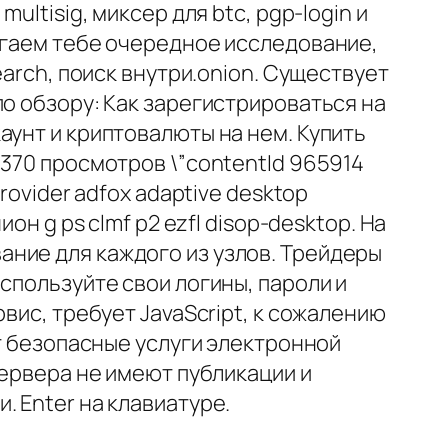
ltisig, миксер для btc, pgp-login и
агаем тебе очередное исследование,
earch, поиск внутри.onion. Существует
о обзору: Как зарегистрироваться на
аунт и криптовалюты на нем. Купить
 370 просмотров \”contentId 965914
 provider adfox adaptive desktop
н g ps clmf p2 ezfl disop-desktop. На
ние для каждого из узлов. Трейдеры
спользуйте свои логины, пароли и
вис, требует JavaScript, к сожалению
ет безопасные услуги электронной
сервера не имеют публикации и
 Enter на клавиатуре.