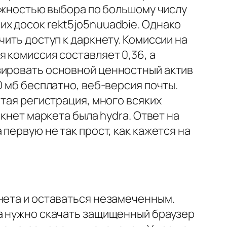
можностью выбора по большому числу
х досок rekt5jo5nuuadbie. Однако
ить доступ к даркнету. Комиссии на
 комиссия составляет 0,36, а
зировать основной ценностный актив
0 мб бесплатно, веб-версия почты.
ытая регистрация, много всяких
кнет маркета была hydra. Ответ на
первую не так прост, как кажется на
нета и оставаться незамеченным.
ла нужно скачать защищенный браузер