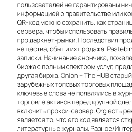
пользователей не гарантированы ни
информацией о правительстве или ком
QR-код можно сохранить, как страниц
сервера, чтобы использовать правильн
про даркнет-рынки. Последствия прод
вещества, сбыт и их продажа. Pastebin
записки. Начинание анончика, пожела
биржа с полным спектром услуг, пре
другая биржа. Onion – The HUB стары
зарубежных топовых торговых площадо
ключевые слова не появлялись в жур
торговле активов перед крупной сдел
включить прокси-сервер. Org есть р
является то, что его код является о
литературные журналы. Разное/Интер