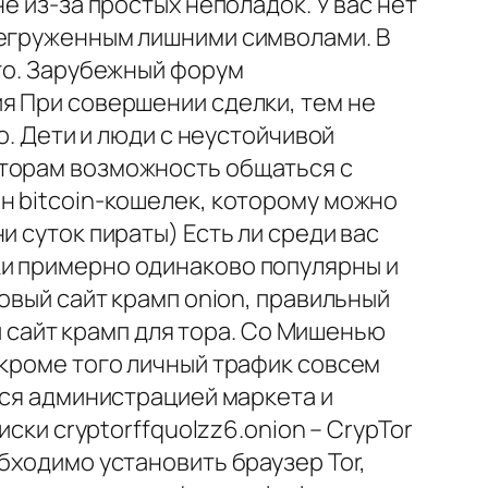
е из-за простых неполадок. У вас нет
регруженным лишними символами. В
сто. Зарубежный форум
я При совершении сделки, тем не
о. Дети и люди с неустойчивой
аторам возможность общаться с
н bitcoin-кошелек, которому можно
 суток пираты) Есть ли среди вас
ки примерно одинаково популярны и
овый сайт крамп onion, правильный
ый сайт крамп для тора. Со Мишенью
 кроме того личный трафик совсем
тся администрацией маркета и
ски cryptorffquolzz6.onion – CrypTor
бходимо установить браузер Tor,