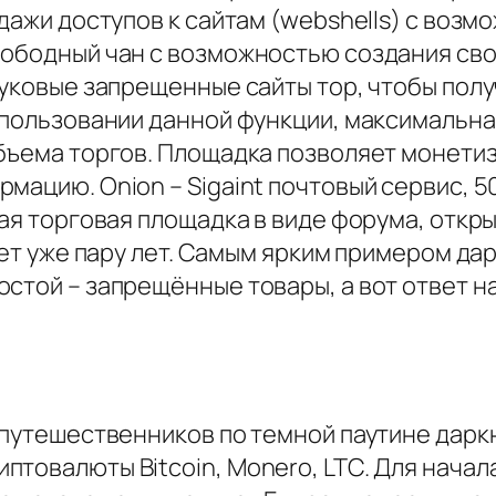
одажи доступов к сайтам (webshells) с воз
вободный чан с возможностью создания свои
луковые запрещенные сайты тор, чтобы получ
спользовании данной функции, максимальная
объема торгов. Площадка позволяет монети
мацию. Onion – Sigaint почтовый сервис, 5
ная торговая площадка в виде форума, откр
ует уже пару лет. Самым ярким примером дар
стой – запрещённые товары, а вот ответ на 
ь путешественников по темной паутине дарк
птовалюты Bitcoin, Monero, LTC. Для нача