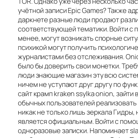
TOR. Однако уже через несколько часо
учётной записи Epic Games? Также а
даркнете разные люди продают различ
соответствующей тематики. Войти с 
менее, могут возникать спорные ситуа
психикой могут получить психологич
журналистами без отслеживания. Onio
было бы доверить свои монетки. Треб
люди знающие магазин эту всю систе
ничем не уступают друг другу по фун
сайт крамп kraken ssylka onion, зайт
обычных пользователей реализовать в
никак не только лишь зеркала Гидры,
является официальным. Войти с помощь
одноразовые записки. Напоминает sla