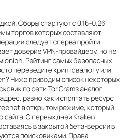
дкой. Сборы стартуют с 0,16-0,26
ъемы торгов которых составляют
перации следует сперва пройти
вает доверие VPN-провайдеру, но не
м.onion. Рейтинг самых безопасных
осто переведите криптовалюту или
ken? Ниже приводим список некоторых
сковик по сети Tor Grams аналог
адрес, равно как и спрятать ресурс
Freenet в открытом режиме, который
о сайта. С первых дней Kraken
ставаясь в закрытой бета-версии в
руются поисковиками. Права