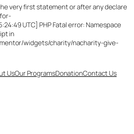
e very first statement or after any declare
for-
15:24:49 UTC] PHP Fatal error: Namespace
ipt in
entor/widgets/charity/nacharity-give-
ut Us
Our Programs
Donation
Contact Us