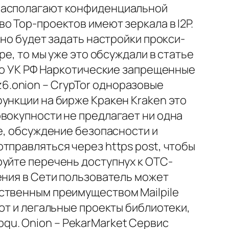
 располагают конфиденциальной
о Тор-проектов имеют зеркала в I2P.
жно будет задать настройки прокси-
ре, то мы уже это обсуждали в статье
 по УК РФ Наркотические запрещенные
zz6.onion – CrypTor одноразовые
ункции на бирже Кракен Kraken это
вокупности не предлагает ни одна
е, обсуждение безопасности и
тправляться через https post, чтобы
руйте перечень доступнух к OTC-
ения в Сети пользователь может
ственным преимуществом Mailpile
ют и легальные проекты библиотеки,
u. Onion – PekarMarket Сервис