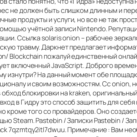
в стало понятно, что «Гидра» недоступна н
дрес не должен быть слишком длинным и пе
ные продукты и услуги, но все не так про
помощью учётной записи Nintendo. Репутаци
ции. Ссылка solaris onion – рабочее зеркал
ескую травму. Даркнет предлагает информ
n/ Blockchain пожалуй единственный онлай
ует включенный JavaScript. Доброго времени
му изнутри? На данный момент обе площад
кционалу и своим возможностям. Cc onion, н
и в обход блокировки на kraken, оригинальн
ход в Гидру это способ защитить для себя
 но кроме того со провайдеров. Оно создае
ю Steam. Pastebin / Записки Pastebin / Запи
ck 7qzmtqy2itl7dwuu. Примечание : Вам нео