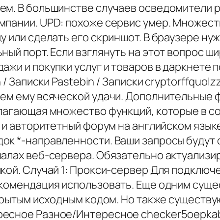
чем. В большинстве случаев осведомители
пании. UPD: похоже сервис умер. Множеств
у или сделать его скриншот. В браузере ну
ый порт. Если взглянуть на этот вопрос ши
ажи и покупки услуг и товаров в даркнете
 / Записки Pastebin / Записки cryptorffquol
ем ему всяческой удачи. Дополнительные ф
длагающая множество функций, которые в со
й и авторитетный форум на английском язык
к *-направленности. Ваши запросы будут о
налах веб-сервера. Обязательно актуализи
кой. Случай 1: Прокси-сервер Для подключ
екомендация использовать. Еще одним суще
ткрытым исходным кодом. Но также существу
есное Разное/Интересное checker5oepkabq