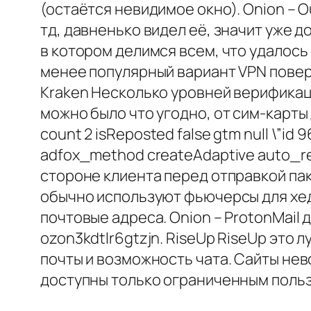
(остаётся невидимое окно). Onion – O
тд, давненько видел её, значит уже
в котором делимся всем, что удалось 
менее популярный вариант VPN поверх
Kraken Несколько уровней верификаци
можно было что угодно, от сим-карты
count 2 isReposted false gtm null \”id 9
adfox_method createAdaptive auto_relo
стороне клиента перед отправкой па
обычно используют фьючерсы для хедж
почтовые адреса. Onion – ProtonMail 
ozon3kdtlr6gtzjn. RiseUp RiseUp это
почты и возможность чата. Сайты нев
доступны только ограниченным пользо