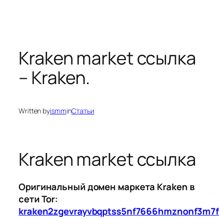
Kraken market ссылка
– Kraken.
Written by
ismm
in
Статьи
Kraken market ссылка
Оригинальный домен маркета Kraken в
сети Tor:
kraken2zgevrayvbqptss5nf7666hmznonf3m7f