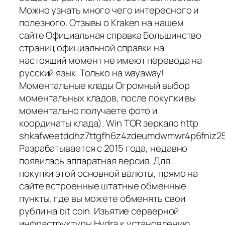
Можно узнать много чего интересного и
полезного. Отзывы о Kraken на нашем
сайте Официальная справка Большинство
страниц официальной справки на
настоящий момент не имеют перевода на
русский язык. Только на wayaway!
Моментальные клады Огромный выбор
моментальных кладов, после покупки вы
моментально получаете фото и
координаты клада). Win TOR зеркало http
shkafweetddhz7ttgfh6z4zdeumdwmwr4p6fniz253
Разрабатывается с 2015 года, недавно
появилась аппаратная версия. Для
покупки этой основной валюты, прямо на
сайте встроенные штатные обменные
пункты, где вы можете обменять свои
рубли на bit coin. Изъятие серверной
инфраструктуры Hydra к установлению