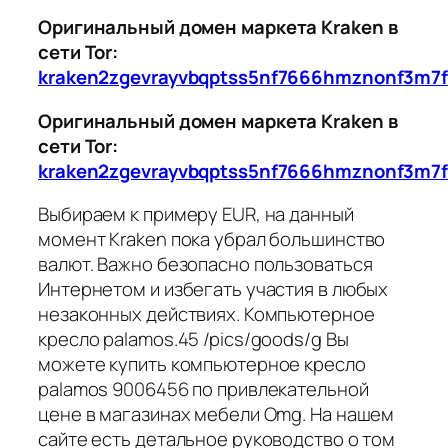
Оригинальный домен маркета Kraken в
сети Tor:
kraken2zgevrayvbqptss5nf7666hmznonf3m7f
Оригинальный домен маркета Kraken в
сети Tor:
kraken2zgevrayvbqptss5nf7666hmznonf3m7f
Выбираем к примеру EUR, на данный
момент Kraken пока убрал большинство
валют. Важно безопасно пользоваться
Интернетом и избегать участия в любых
незаконных действиях. Компьютерное
кресло palamos.45 /pics/goods/g Вы
можете купить компьютерное кресло
palamos 9006456 по привлекательной
цене в магазинах мебели Omg. На нашем
сайте есть детальное руководство о том