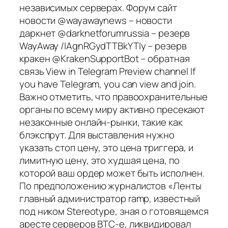
независимых серверах. Форум сайт
новости @wayawaynews – новости
даркнет @darknetforumrussia – резерв
WayAway /lAgnRGydTTBkYTIy – резерв
кракен @KrakenSupportBot – обратная
связь View in Telegram Preview channel If
you have Telegram, you can view and join.
Важно отметить, что правоохранительные
органы по всему миру активно пресекают
незаконные онлайн-рынки, такие как
блэкспрут. Для выставления нужно
указать стоп цену, это цена триггера, и
лимитную цену, это худшая цена, по
которой ваш ордер может быть исполнен.
По предположению журналистов «Ленты
главный администратор ramp, известный
под ником Stereotype, зная о готовящемся
аресте серверов BTC-e, ликвидировал