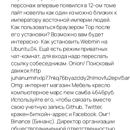
персонаж впервые появился в 12-ом томе
лайт новеллы как один из можно близких к
императору восточной империи людей.
Как пользоваться браузером Тор после
его установки? Возможно вам будет
интересно: Как установить Webmin на
Ubuntu.04. Ещё есть режим приватных
чат-комнат, для входа надо переслать
ссылку собеседникам. Onion/ Поисковый
движок http
juhanurmihxlp77nkq76byazcldy2hlmovfu2epvl5an
Omg: интернет магазин Мебель кресло
компьютерное марс new самба 4646руб.
Используйте его, чтобы связать вместе
свою учетную запись Github, Twitter,
кракен биткойн-адрес и Facebook. Омг!
Binance (Бинанс). Директор организации
обществграниченной ответственностью.