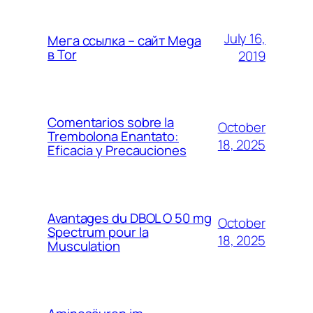
July 16,
Мега ссылка – сайт Mega
в Tor
2019
Comentarios sobre la
October
Trembolona Enantato:
18, 2025
Eficacia y Precauciones
Avantages du DBOL O 50 mg
October
Spectrum pour la
18, 2025
Musculation