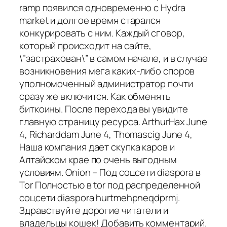
ramp появился одновременно с Hydra
market и долгое время старался
конкурировать с ним. Каждый сговор,
который происходит на сайте,
\”застрахован\” в самом начале, и в случае
возникновения мега каких-либо споров
уполномоченный администратор почти
сразу же включится. Как обменять
биткоины. После перехода вы увидите
главную страницу ресурса. ArthurHax June
4, Richarddam June 4, Thomascig June 4,
Наша компания дает скупка каров и
Алтайском крае по очень выгодным
условиям. Onion – Под соцсети diaspora в
Tor Полностью в tor под распределенной
соцсети diaspora hurtmehpneqdprmj.
Здравствуйте дорогие читатели и
владельцы кошек! Добавить комментарий.