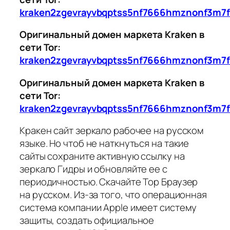
kraken2zgevrayvbqptss5nf7666hmznonf3m7f
Оригинальный домен маркета Kraken в
сети Tor:
kraken2zgevrayvbqptss5nf7666hmznonf3m7f
Оригинальный домен маркета Kraken в
сети Tor:
kraken2zgevrayvbqptss5nf7666hmznonf3m7f
Кракен сайт зеркало рабочее на русском
языке. Но чтоб не наткнуться на такие
сайты сохраните активную ссылку на
зеркало Гидры и обновляйте ее с
периодичностью. Скачайте Тор Браузер
на русском. Из-за того, что операционная
система компании Apple имеет систему
защиты, создать официальное