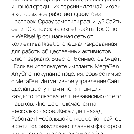
и нашёл среди них версии «для чайников»
в которых всё работает сразу, без
настроек. Сразу заметили разницу? Сайты
сети TOR, поиск в darknet, сайты Tor. Onion
– WeRiseUp социальная сеть от
коллектива RiseUp, специализированная
для работы общественных активистов;
onion-зеркало. Вместо 16 символов будет.
. Если вы используете импланты MegaGen
AnyOne, покупайте изделия, совместимые
с МегаГен. Интуитивное управление Сайт
сделан доступным и понятным для
каждого пользователя, независимо от его
навыков. Иногда отключается на
несколько часов. Жека 3 дня назад
Работает! Небольшой список.onion сайтов
в сети Tor. Безусловно, главным фактором
является то, что содержание сайта