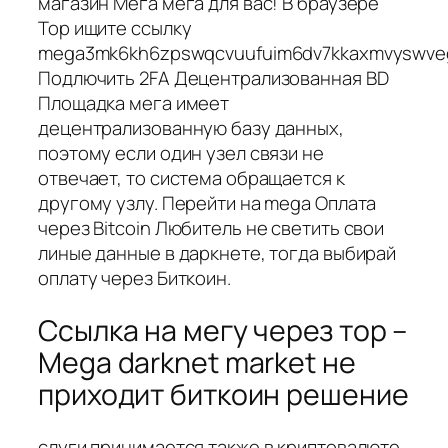
магазин Мега мега для вас! В браузере
Тор ищите ссылку
mega3mk6kh6zpswqcvuufuim6dv7kkaxmvyswveggt
Подлючить 2FA Децентрализованная BD
Площадка мега имеет
децентрализованную базу данных,
поэтому если один узел связи не
отвечает, то система обращается к
другому узлу. Перейти на mega Оплата
через Bitcoin Любитель не светить свои
линые данные в даркнете, тогда выбирай
оплату через Биткоин.
Ссылка на мегу через тор –
Mega darknet market не
приходит биткоин решение
слуги принимается также в криптовалюте,