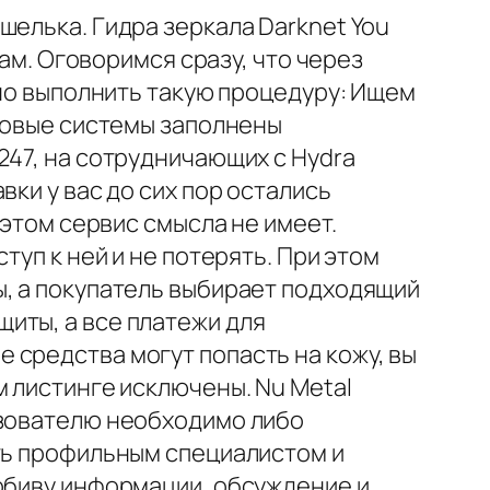
шелька. Гидра зеркала Darknet You
там. Оговоримся сразу, что через
жно выполнить такую процедуру: Ищем
сковые системы заполнены
247, на сотрудничающих с Hydra
ки у вас до сих пор остались
 этом сервис смысла не имеет.
туп к ней и не потерять. При этом
ы, а покупатель выбирает подходящий
иты, а все платежи для
 средства могут попасть на кожу, вы
м листинге исключены. Nu Metal
ьзователю необходимо либо
ыть профильным специалистом и
робиву информации, обсуждение и