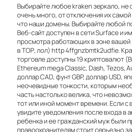
Выбирайте любое kraken зеркало, не
очень много, от отключения их само
что наши домены. Выбирайте любой по
Веб-сайт доступен в сети Surface и 
просмотра работающих в зоне вашей 
в ТОР, лол) http 4ffgnzbmtk2udfie. К
торговле доступны 19 криптовалют (Bitc
Ethereum mega Classic, Dash, Tezos, A
доллар CAD, фунт GBP, доллар USD, яп
неочевидные тонкости, которым необх
часть настолько велика, что невозмо
тот или иной момент времени. Если с
увидите уведомления после входа в ак
ребенка и ее гражданский муж были 
правоохранителям стоит серьезно зад