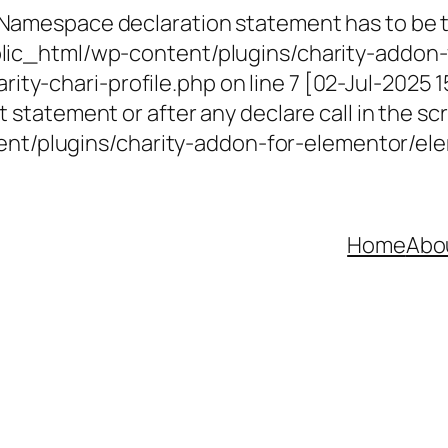
 Namespace declaration statement has to be th
ublic_html/wp-content/plugins/charity-addon-
ty-chari-profile.php on line 7 [02-Jul-2025 
 statement or after any declare call in the scr
t/plugins/charity-addon-for-elementor/elem
Home
Abo