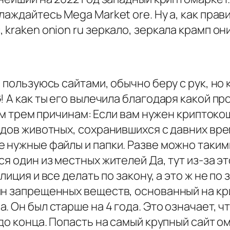
лаждайтесь Mega Market ore. Ну а, как прав
 kraken onion ru зеркало, зеркала крамп он
 пользуюсь сайтами, обычно беру с рук, но 
 А как ты его вылечила благодаря какой пр
ким трем причинам: Если вам нужен криптоко
идов животных, сохранившихся с давних вре
 нужные файлы и папки. Разве можно таким
ся один из местных жителей Да, тут из-за э
лиция и все делать по закону, а это ж не п
ин запрещенных веществ, основанный на кр
 Он был старше на 4 года. Это означает, чт
 до конца. Попасть на самый крупный сайт 