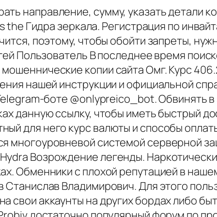
ть направление, сумму, указать детали ко
ss the Гидра зеркала. Регистрация по инвай
учится, поэтому, чтобы обойти запреты, ну
ергей Пользователь В последнее время пои
мошеннические копии сайта Омг. Курс 406.
тения нашей инструкции и официальной справ
Telegram-боте @onlypreico_bot. Обвинять в
ах данную ссылку, чтобы иметь быстрый дос
ный для него курс валюты и способы оплат
ся многоуровневой системой серверной защ
Hydra Возрождение легенды. Наркотические
ах. Обменники с плохой репутацией в наше
ов Станислав Владимирович. Для этого пол
на свои аккаунты на других бордах либо б
 Probiv достаточно популярный форум по п