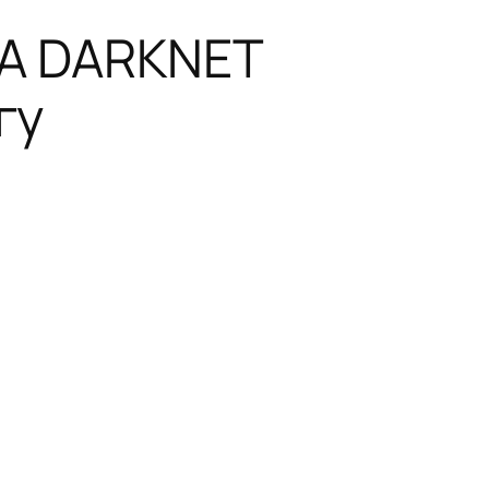
GA DARKNET
гу