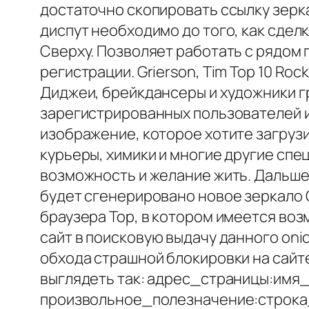
достаточно скопировать ссылку зерка
диспут необходимо до того, как сдел
Сверху. Позволяет работать с рядом 
регистрации. Grierson, Tim Top 10 Roc
Диджеи, брейкдансеры и художники г
зарегистрированных пользователей и 
изображение, которое хотите загруз
курьеры, химики и многие другие спе
возможность и желание жить. Дальше
будет сгенерировано новое зеркало О
браузера Тор, в котором имеется во
сайт в поисковую выдачу данного oni
обхода страшной блокировки на сайте
выглядеть так: адрес_страницы:имя
произвольное_полезначение:строка_п