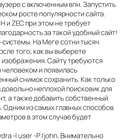
аузере с включенным впн. Запустить
еском росте популярности сайта.
H и ZEC при этом не требует
 благодарность за такой удобный сайт!
-системы. На Меге сотни тысяч
сле того, как вы выберете
р изображения. Сайту требуются
я человеком и появилась
енный снимок сохранить. Как только
s довольно неплохой поисковик для
т, а также добавить собственный
ь. Одним из самых главных способов
аметров в этом случае будет
 -l user -P /john. Внимательно