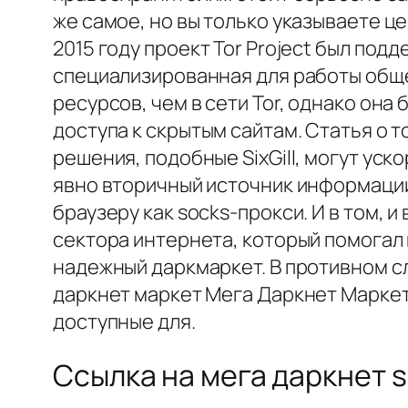
же самое, но вы только указываете це
2015 году проект Tor Project был под
специализированная для работы обще
ресурсов, чем в сети Tor, однако он
доступа к скрытым сайтам. Статья о т
решения, подобные SixGill, могут уск
явно вторичный источник информации\
браузеру как socks-прокси. И в том,
сектора интернета, который помогал 
надежный даркмаркет. В противном с
даркнет маркет Мега Даркнет Маркет
доступные для.
Ссылка на мега даркнет s