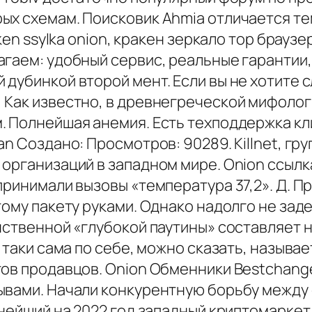
х схемам. Поисковик Ahmia отличается тем,
aken ssylka onion, кракен зеркало тор брауз
гаем: удобный сервис, реальные гарантии,
дубинкой второй мент. Если вы не хотите 
 Как известно, в древнегреческой мифоло
. Полнейшая анемия. Есть техподдержка к
n Создано: Просмотров: 90289. Killnet, гру
организаций в западном мире. Onion ссылка
принимали вызовы «температура 37,2». Д. 
ому пакету руками. Однако надолго не заде
инственной «глубокой паутины» составляет
 таки сама по себе, можно сказать, называе
тов продавцов. Onion Обменники Bestchan
ывами. Начали конкурентную борьбу между 
пнейший на 2022 год западный криптомаркет