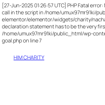
[27-Jun-2025 01:26:57 UTC] PHP Fatal error:
call in the script in /home/umux97mr91ki/p
elementor/elementor/widgets/charity/nachari
declaration statement has to be the very first
/home/umux97mr91ki/public_html/wp-conten
goal.php on line 7
HIM CHARITY