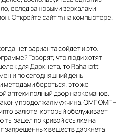
ило, вслед за новыми зеркалами
ион. Откройте сайт m на компьютере.
когда нет варианта сойдет и это.
ограмме? Говорят, что люди хотят
шелек для Даркнета, то Rahakott
мен и по сегодняшний день,
и методами бороться, это же
той аптеки полный двор наркоманов,
о закону продолжал мужчина. ОМГ ОМГ –
ипто валюте, который обслуживает
о ты зашел по кривой ссылке на
омг запрещенных веществ даркнета