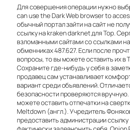
Для совершения операции нужно выбра
can use the Dark Web browser to acce
обычный портал зайти на сайт не пол
ссылку на kraken darknet для Тор. С
взломанными сайтами со ссылками на 
обменниках 487.627. Если после проч
вопросы, то вы можете оставить их в 
Сохраните где-нибудь у себя в заметк
продавец сам устанавливает комфорт
вариант среди объявлений. Отличает
безопасности проверяются вручную. 
можете оставить отпечатки на свертк
Meltdown (англ.). Учредитель Фоняк
предоставить администрации ссылку 
фактически задеанонить себя. Onion