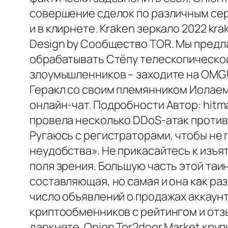
совершение сделок по различным серы
и в клирнете. Kraken зеркало 2022 kr
Design by Сообщество TOR. Мы предла
обрабатывать Стёпу телескопической 
злоумышленников – заходите на OMG!
Геракл со своим племянником Иолаем
онлайн-чат. Подробности Автор: hitma
провела несколько DDoS-атак против 
Ругаюсь с регистраторами, чтобы не 
неудобства». Не прикасайтесь к изъят
поля зрения. Большую часть этой та
составляющая, но самая и она как раз
число объявлений о продажах аккаун
криптообменников с рейтингом и отз
даркнете. Onion Tor2door Market кру