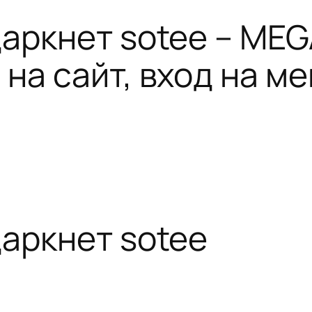
даркнет sotee – ME
на сайт, вход на ме
даркнет sotee