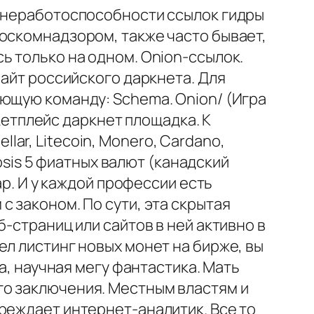
н неработоспособности ссылок гидры
Роскомнадзором, также часто бывает,
ь только на одном. Onion-ссылок.
сайт российского даркнета. Для
ующую команду: Schema. Onion/ (Игра
ркетплейс даркнет площадка. К
llar, Litecoin, Monero, Cardano,
nosis 5 фиатных валют (канадский
ар. И у каждой профессии есть
 законом. По сути, эта скрытая
-страниц или сайтов в ней активно в
ел листинг новых монет на бирже, вы
а, научная мегу фантастика. Мать
го заключения. Местным властям и
реждает интернет-аналитик. Все то