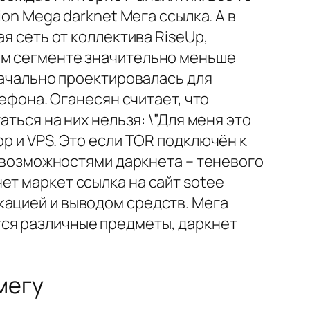
ion Mega darknet Мега ссылка. А в
я сеть от коллектива RiseUp,
том сегменте значительно меньше
значально проектировалась для
лефона. Оганесян считает, что
аться на них нельзя: \”Для меня это
p и VPS. Это если TOR подключён к
ь возможностями даркнета – теневого
ет маркет ссылка на сайт sotee
кацией и выводом средств. Мега
тся различные предметы, даркнет
мегу