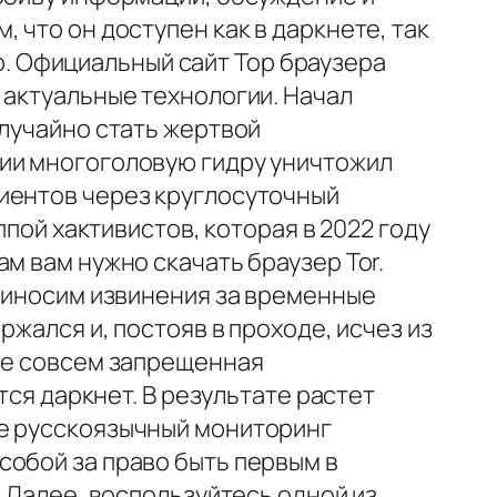
 что он доступен как в даркнете, так
ер. Официальный сайт Тор браузера
 актуальные технологии. Начал
случайно стать жертвой
гии многоголовую гидру уничтожил
лиентов через круглосуточный
ппой хактивистов, которая в 2022 году
м вам нужно скачать браузер Tor.
Приносим извинения за временные
ржался и, постояв в проходе, исчез из
 не совсем запрещенная
тся даркнет. В результате растет
ge русскоязычный мониторинг
собой за право быть первым в
. Далее, воспользуйтесь одной из