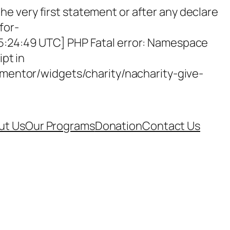
e very first statement or after any declare
for-
15:24:49 UTC] PHP Fatal error: Namespace
ipt in
entor/widgets/charity/nacharity-give-
ut Us
Our Programs
Donation
Contact Us