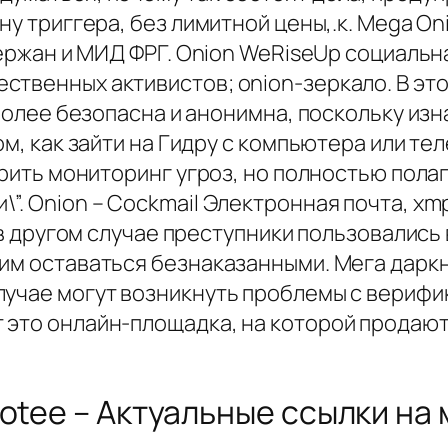
ну триггера, без лимитной цены,.к. Mega On
держан и МИД ФРГ. Onion WeRiseUp социальна
ственных активистов; onion-зеркало. В э
а более безопасна и анонимна, поскольку и
ом, как зайти на Гидру с компьютера или те
орить мониторинг угроз, но полностью полаг
”. Onion – Cockmail Электронная почта, xmp
 и в другом случае преступники пользовалис
им оставаться безнаказанными. Мега даркн
лучае могут возникнуть проблемы с верифи
 это онлайн-площадка, на которой продаю
otee – Актуальные ссылки на 