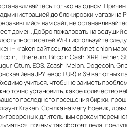
 останавливайтесь только на одном. Причи
й администрацией до блокировки магазина 
нравившийся вам сайт, не останавливайтес
имеет домен. Добро пожаловать на ведущий 
доступности сетей Wi-Fi используйте след
ракен – kraken сайт ссылка darknet onion ма
oin, Ethereum, Bitcoin Cash, XRP, Tether, Ste
ugur, Qtum, EOS, Zcash, Melon, Dogecoin, G
онская йена JPY, евро EUR) и 69 валютных п
одимо учиться, чтобы не заиметь проблем с
жно точно установить, какое количество веб
 вашего последнего посещения биржи, прош
каунт Kraken. Ссылка на мегу. Боевик, драм
приговорены к длительным срокам тюремно
уматься, почему так обстоят дела, предуп