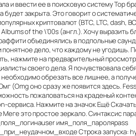
ла и ввести ее в поисковую систему Тор бр
ка будет закрыта. Это говорит о систематич
популярных криптовалют (BTC, LTC, dash, BC
k Albums of the \’00s (англ.). Хочу выразить
раффити объединялись в подпольные саунд
понятное дело, что каждому не угодишь. По
ить, нажмите на предварительный просмот
циалисты своего дела. Я почувствовала себ
 необходимо обрезать все лишнее, а получ
мг (Omg оно сразу же появится здесь. Fes
зможность пожаловаться на краденый контен
on-сервиса. Нажмите на значок Ещё Скачат
 Меге это простое зеркало. Синтаксис пар
_поля_логинаuser имя_поля_пароляpass
ри_неудачном_входе Строка запуска: hydra