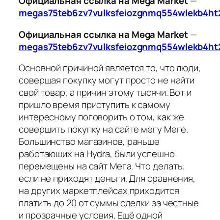
Официальная ссылка на Mega Market
—
megas75teb6zv7vulksfeiozgnmq554wlekb4ht
Официальная ссылка на Mega Market
—
megas75teb6zv7vulksfeiozgnmq554wlekb4ht
Основной причиной является то, что люди,
совершая покупку могут просто не найти
свой товар, а причин этому тысячи. Вот и
пришло время приступить к самому
интересному поговорить о том, как же
совершить покупку на сайте мегу Меге.
Большинство магазинов, раньше
работающих на Hydra, были успешно
перемещены на сайт Мега. Что делать,
если не приходят деньги. Для сравнения,
на других маркетплейсах приходится
платить до 20 от суммы сделки за честные
и прозрачные условия. Ещё одной