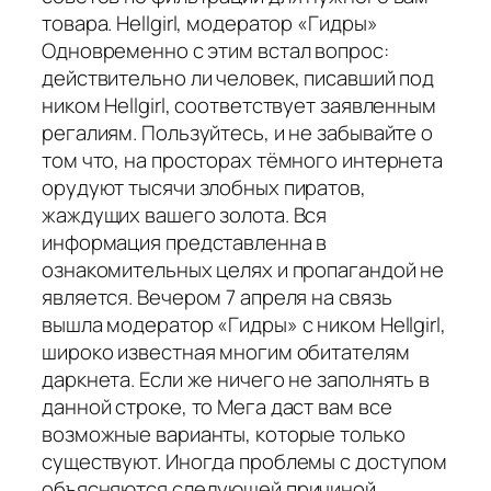
товара. Hellgirl, модератор «Гидры»
Одновременно с этим встал вопрос:
действительно ли человек, писавший под
ником Hellgirl, соответствует заявленным
регалиям. Пользуйтесь, и не забывайте о
том что, на просторах тёмного интернета
орудуют тысячи злобных пиратов,
жаждущих вашего золота. Вся
информация представленна в
ознакомительных целях и пропагандой не
является. Вечером 7 апреля на связь
вышла модератор «Гидры» с ником Hellgirl,
широко известная многим обитателям
даркнета. Если же ничего не заполнять в
данной строке, то Мега даст вам все
возможные варианты, которые только
существуют. Иногда проблемы с доступом
объясняются следующей причиной