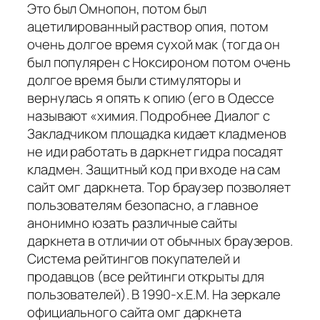
Это был Омнопон, потом был
ацетилированный раствор опия, потом
очень долгое время сухой мак (тогда он
был популярен с Ноксироном потом очень
долгое время были стимуляторы и
вернулась я опять к опию (его в Одессе
называют «химия. Подробнее Диалог с
Закладчиком площадка кидает кладменов
не иди работать в даркнет гидра посадят
кладмен. Защитный код при входе на сам
сайт омг даркнета. Тор браузер позволяет
пользователям безопасно, а главное
анонимно юзать различные сайты
даркнета в отличии от обычных браузеров.
Система рейтингов покупателей и
продавцов (все рейтинги открыты для
пользователей). В 1990-х.E.M. На зеркале
официального сайта омг даркнета