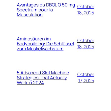
Avantages du DBOL O 50 mg
October
Spectrum pour la
18, 2025
Musculation
Aminosäuren im
October
Bodybuilding: Die Schlüssel
18, 2025
zum Muskelwachstum
5 Advanced Slot Machine
October
Strategies That Actually
17, 2025
Work in 2024