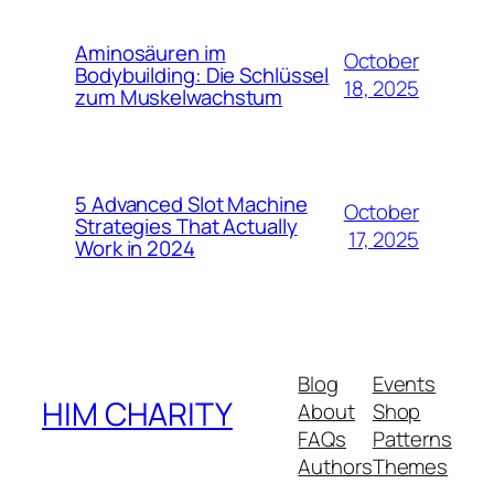
Aminosäuren im
October
Bodybuilding: Die Schlüssel
18, 2025
zum Muskelwachstum
5 Advanced Slot Machine
October
Strategies That Actually
17, 2025
Work in 2024
Blog
Events
HIM CHARITY
About
Shop
FAQs
Patterns
Authors
Themes