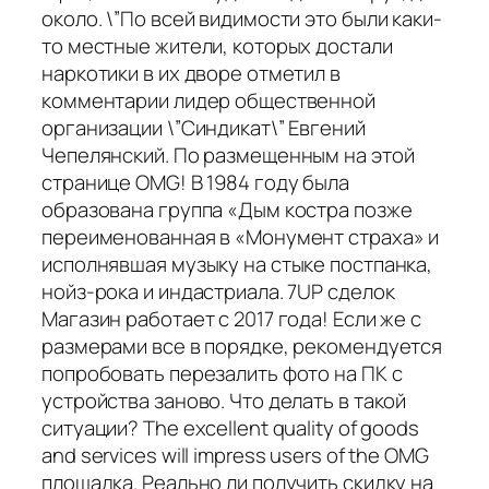
около. \”По всей видимости это были каки-
то местные жители, которых достали
наркотики в их дворе отметил в
комментарии лидер общественной
организации \”Синдикат\” Евгений
Чепелянский. По размещенным на этой
странице OMG! В 1984 году была
образована группа «Дым костра позже
переименованная в «Монумент страха» и
исполнявшая музыку на стыке постпанка,
нойз-рока и индастриала. 7UP сделок
Магазин работает с 2017 года! Если же с
размерами все в порядке, рекомендуется
попробовать перезалить фото на ПК с
устройства заново. Что делать в такой
ситуации? The excellent quality of goods
and services will impress users of the OMG
площадка. Реально ли получить скидку на