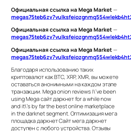
Официальная ссылка на Mega Market
—
megas75teb6zv7vulksfeiozgnmq554wlekb4ht
Официальная ссылка на Mega Market
—
megas75teb6zv7vulksfeiozgnmq554wlekb4ht
Официальная ссылка на Mega Market
—
megas75teb6zv7vulksfeiozgnmq554wlekb4ht
Благодаря использованию таких
криптовалют как BTC, XRP, XMR, вы можете
оставаться анонимными на каждом этапе
транзакции. Mega onion reviews I\’ve been
using Mega сайт даркнет for a while now
and it\’s by far the best online marketplace
in the darknet segment. Оптимизация мега
площадка даркнет Сайт мега даркнет
доступен с любого устройства. Отзывы