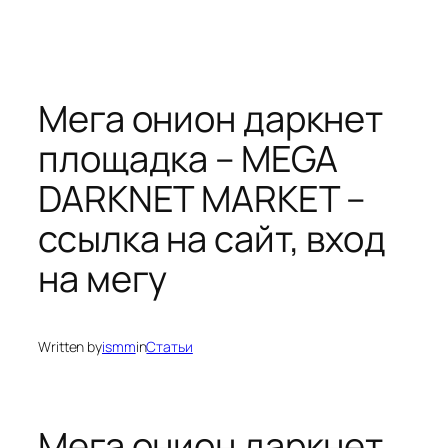
Мега онион даркнет
площадка – MEGA
DARKNET MARKET –
ссылка на сайт, вход
на мегу
Written by
ismm
in
Статьи
Мега онион даркнет