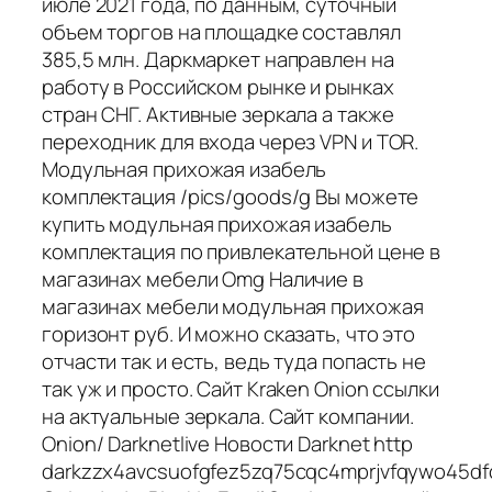
июле 2021 года, по данным, суточный
объем торгов на площадке составлял
385,5 млн. Даркмаркет направлен на
работу в Российском рынке и рынках
стран СНГ. Активные зеркала а также
переходник для входа через VPN и TOR.
Модульная прихожая изабель
комплектация /pics/goods/g Вы можете
купить модульная прихожая изабель
комплектация по привлекательной цене в
магазинах мебели Omg Наличие в
магазинах мебели модульная прихожая
горизонт руб. И можно сказать, что это
отчасти так и есть, ведь туда попасть не
так уж и просто. Сайт Kraken Onion ссылки
на актуальные зеркала. Сайт компании.
Onion/ Darknetlive Новости Darknet http
darkzzx4avcsuofgfez5zq75cqc4mprjvfqywo45dfc