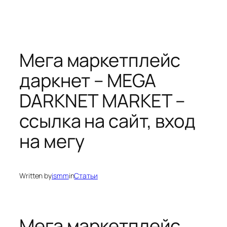
Мега маркетплейс
даркнет – MEGA
DARKNET MARKET –
ссылка на сайт, вход
на мегу
Written by
ismm
in
Статьи
Мега маркетплейс