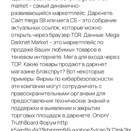
market – самый динамично-
развивающийся маркетплейс. Даркнете.
Сайт mega SB или мега СБ – это собрание
актуальных ссылок, которые можно
открыть через браузер TOR. Данные. Mega
Darknet Market – это маркетплейс по
продаже Ваших любимых товаров в
теневом интернете. Мега для входа через
ТОР. Какие товары продают в даркнет
магазине Блэкспрут? Вот некоторые
примеры: Фирмы по кибербезопасности:
эти компании могут сотрудничать с
правоохранительными органами для
предоставления технических знаний и
поддержки в выявлении и закрытии
торговых площадок в даркнете. Onion/
TruthBoard Форум http
k5aintllrufq23khjnmmfli6uxioboe3ylcao7k72mk2