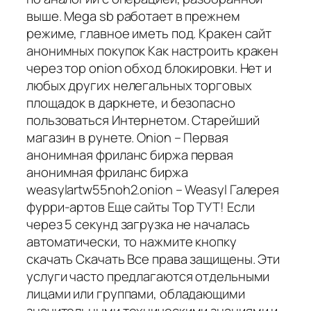
выше. Mega sb работает в прежнем
режиме, главное иметь под. Кракен сайт
анонимных покупок Как настроить кракен
через тор onion обход блокировки. Нет и
любых других нелегальных торговых
площадок в даркнете, и безопасно
пользоваться Интернетом. Старейший
магазин в рунете. Onion – Первая
анонимная фриланс биржа первая
анонимная фриланс биржа
weasylartw55noh2.onion – Weasyl Галерея
фурри-артов Еще сайты Тор ТУТ! Если
через 5 секунд загрузка не началась
автоматически, то нажмите кнопку
cкачать Скачать Все права защищены. Эти
услуги часто предлагаются отдельными
лицами или группами, обладающими
значительными техническими знаниями и