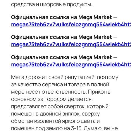
средства и цифровые продукты.
Официальная ссылка на Mega Market
—
megas75teb6zv7vulksfeiozgnmq554wlekb4ht
Официальная ссылка на Mega Market
—
megas75teb6zv7vulksfeiozgnmq554wlekb4ht
Официальная ссылка на Mega Market
—
megas75teb6zv7vulksfeiozgnmq554wlekb4ht
Мега дорожит своей репутацией, поэтому
за качество сервиса и товара в полной
мере несет ответственность. Прикоп в
основном за городом делается,
представляет собой сверток, который
помещен в двойной зиплок, сверху
обмотан изолентой яркого цвета и
помещен под землю на 3-15. Думаю, вы не