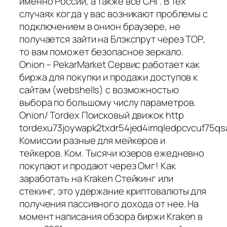
именно России, а также все СНГ. В тех
случаях когда у вас возникают проблемы с
подключением в онион браузере, не
получается зайти на Блэкспрут через ТОР,
то вам поможет безопасное зеркало.
Onion – PekarMarket Сервис работает как
биржа для покупки и продажи доступов к
сайтам (webshells) с возможностью
выбора по большому числу параметров.
Onion/ Tordex Поисковый движок http
tordexu73joywapk2txdr54jed4imqledpcvcuf75q
Комиссии разные для мейкеров и
тейкеров. Ком. Тысячи юзеров ежедневно
покупают и продают через Омг! Как
заработать на Kraken Стейкинг или
стекинг, это удержание криптовалюты для
получения пассивного дохода от нее. На
момент написания обзора биржи Kraken в