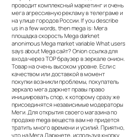
проводит комплексный маркетинг и очень
мега агрессивную рекламу в телеграме и
на улице городов России. If you describe
us in a few words, then mega is: Мега
площадка скорость Mega darknet
anonimous Mega market variable What users
says about Mega сайт? Onion ссылка для
входа через ТОР браузер в зеркале онион.
Товар на очень высоком уровне. Если с
качеством или доставкой в момент
покупки возникли проблемы, покупатель
зеркало мега даркнет правы право
инициировать спор, к которому сразу же
присоединятся независимые модераторы
Меги. Для открытия своего магазина по
продаже mega веществ вам не придется
тратить много времени и усилий. Приятно,
что на Мега Даркнете, используя кнопку