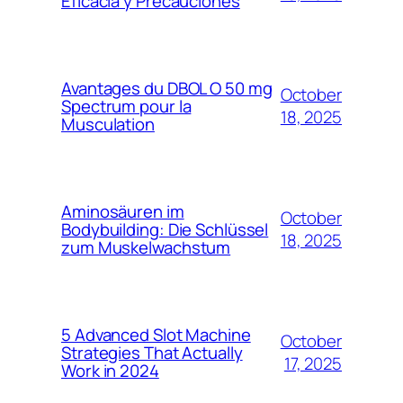
Eficacia y Precauciones
Avantages du DBOL O 50 mg
October
Spectrum pour la
18, 2025
Musculation
Aminosäuren im
October
Bodybuilding: Die Schlüssel
18, 2025
zum Muskelwachstum
5 Advanced Slot Machine
October
Strategies That Actually
17, 2025
Work in 2024