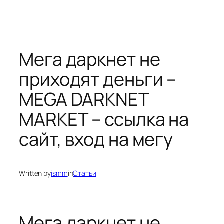
Мега даркнет не
приходят деньги –
MEGA DARKNET
MARKET – ссылка на
сайт, вход на мегу
Written by
ismm
in
Статьи
Мега даркнет не