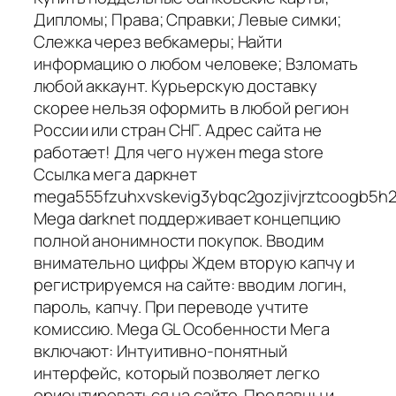
Дипломы; Права; Справки; Левые симки;
Слежка через вебкамеры; Найти
информацию о любом человеке; Взломать
любой аккаунт. Курьерскую доставку
скорее нельзя оформить в любой регион
России или стран СНГ. Адрес сайта не
работает! Для чего нужен mega store
Ссылка мега даркнет
mega555fzuhxvskevig3ybqc2gozjivjrztcoogb5h2
Mega darknet поддерживает концепцию
полной анонимности покупок. Вводим
внимательно цифры Ждем вторую капчу и
регистрируемся на сайте: вводим логин,
пароль, капчу. При переводе учтите
комиссию. Mega GL Особенности Мега
включают: Интуитивно-понятный
интерфейс, который позволяет легко
ориентироваться на сайте. Продавцы и