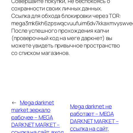
Совершайте покупки, не беспокоясь о
сохранности своих личных данных.
Ссылка для обхода блокировки через TOR:
mega3mk6kh6zpswqcvuufuim6dv7kkaxmvyswveggt
После успешного прохождения капчи
(проверочный код на меге даркнет) вы
можете увидеть привычное пространство
со списком магазинов.
←
Mega darknet
Mega darknet не
market зеркало
работает – MEGA
рабочее – MEGA
DARKNET MARKET –
DARKNET MARKET –
ссылка на сайт,
ссылка на сайт, вход