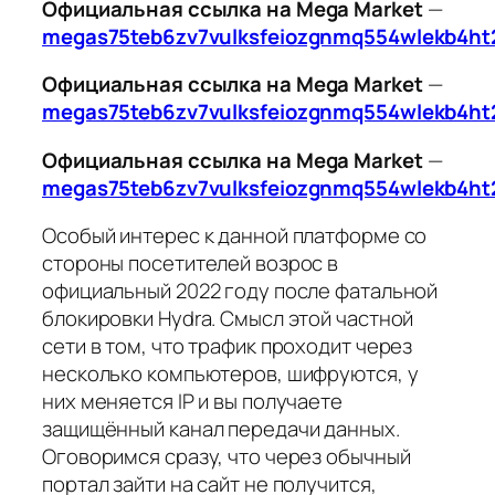
Официальная ссылка на Mega Market
—
megas75teb6zv7vulksfeiozgnmq554wlekb4ht
Официальная ссылка на Mega Market
—
megas75teb6zv7vulksfeiozgnmq554wlekb4ht
Официальная ссылка на Mega Market
—
megas75teb6zv7vulksfeiozgnmq554wlekb4ht
Особый интерес к данной платформе со
стороны посетителей возрос в
официальный 2022 году после фатальной
блокировки Hydra. Смысл этой частной
сети в том, что трафик проходит через
несколько компьютеров, шифруются, у
них меняется IP и вы получаете
защищённый канал передачи данных.
Оговоримся сразу, что через обычный
портал зайти на сайт не получится,