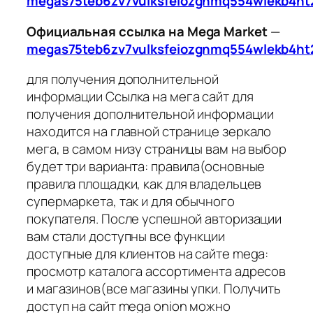
megas75teb6zv7vulksfeiozgnmq554wlekb4ht
Официальная ссылка на Mega Market
—
megas75teb6zv7vulksfeiozgnmq554wlekb4ht
для получения дополнительной
информации Ссылка на мега сайт для
получения дополнительной информации
находится на главной странице зеркало
мега, в самом низу страницы вам на выбор
будет три варианта: правила(основные
правила площадки, как для владельцев
супермаркета, так и для обычного
покупателя. После успешной авторизации
вам стали доступны все функции
доступные для клиентов на сайте mega:
просмотр каталога ассортимента адресов
и магазинов(все магазины упки. Получить
доступ на сайт mega onion можно