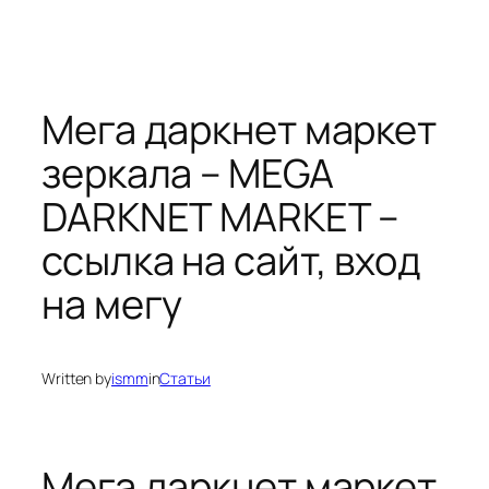
Мега даркнет маркет
зеркала – MEGA
DARKNET MARKET –
ссылка на сайт, вход
на мегу
Written by
ismm
in
Статьи
Мега даркнет маркет