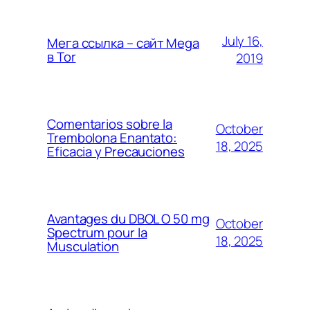
July 16,
Мега ссылка – сайт Mega
в Tor
2019
Comentarios sobre la
October
Trembolona Enantato:
18, 2025
Eficacia y Precauciones
Avantages du DBOL O 50 mg
October
Spectrum pour la
18, 2025
Musculation