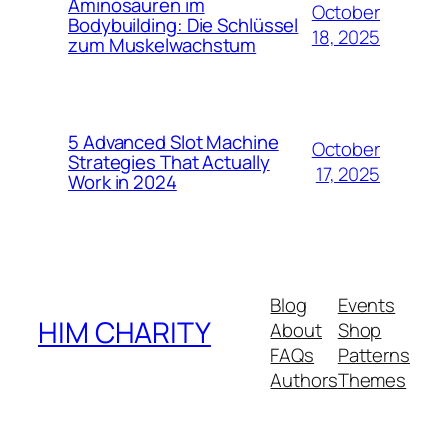
Aminosäuren im
October
Bodybuilding: Die Schlüssel
18, 2025
zum Muskelwachstum
5 Advanced Slot Machine
October
Strategies That Actually
17, 2025
Work in 2024
Blog
Events
HIM CHARITY
About
Shop
FAQs
Patterns
Authors
Themes