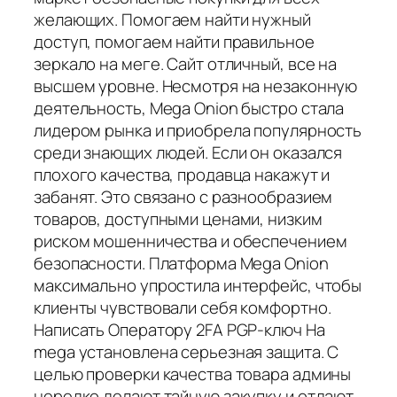
желающих. Помогаем найти нужный
доступ, помогаем найти правильное
зеркало на меге. Сайт отличный, все на
высшем уровне. Несмотря на незаконную
деятельность, Mega Onion быстро стала
лидером рынка и приобрела популярность
среди знающих людей. Если он оказался
плохого качества, продавца накажут и
забанят. Это связано с разнообразием
товаров, доступными ценами, низким
риском мошенничества и обеспечением
безопасности. Платформа Mega Onion
максимально упростила интерфейс, чтобы
клиенты чувствовали себя комфортно.
Написать Оператору 2FA PGP-ключ На
mega установлена серьезная защита. С
целью проверки качества товара админы
нередко делают тайную закупку и отдают