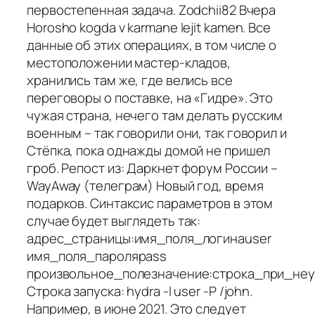
первостепенная задача. Zodchii82 Вчера
Horosho kogda v karmane lejit kamen. Все
данные об этих операциях, в том числе о
местоположении мастер-кладов,
хранились там же, где велись все
переговоры о поставке, на «Гидре». Это
чужая страна, нечего там делать русским
военным – так говорили они, так говорил и
Стёпка, пока однажды домой не пришел
гроб. Репост из: Даркнет форум России –
WayAway (телеграм) Новый год, время
подарков. Синтаксис параметров в этом
случае будет выглядеть так:
адрес_страницы:имя_поля_логинаuser
имя_поля_пароляpass
произвольное_полезначение:строка_при_не
Строка запуска: hydra -l user -P /john.
Например, в июне 2021. Это следует