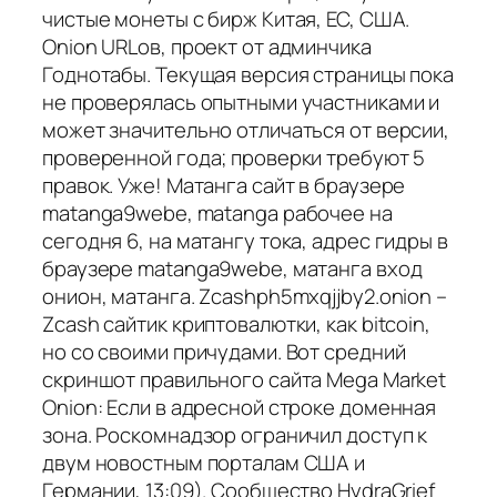
чистые монеты с бирж Китая, ЕС, США.
Onion URLов, проект от админчика
Годнотабы. Текущая версия страницы пока
не проверялась опытными участниками и
может значительно отличаться от версии,
проверенной года; проверки требуют 5
правок. Уже! Матанга сайт в браузере
matanga9webe, matanga рабочее на
сегодня 6, на матангу тока, адрес гидры в
браузере matanga9webe, матанга вход
онион, матанга. Zcashph5mxqjjby2.onion –
Zcash сайтик криптовалютки, как bitcoin,
но со своими причудами. Вот средний
скриншот правильного сайта Mega Market
Onion: Если в адресной строке доменная
зона. Роскомнадзор ограничил доступ к
двум новостным порталам США и
Германии, 13:09). Сообщество HydraGrief