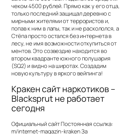
чеком 4500 рублей. Прямо как у его отца,
только последний защищал деревню с
мирными жителями от террористов и,
попав к ним в лапы, так и не раскололся, а
Стёпа просто остался без интернета в
лесу, не имя возможности откупиться от
ментов. Это созвездие находится во
втором квадранте южного полушария
(SQ2) и видно на широтах. Создадим
новую культуру в яркого вейпинга!
Кракен сайт наркотиков –
Blacksprut не работает
сегодня
Официальный сайт Постоянная ссылка:
m/internet-magazin-kraken За