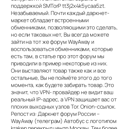
поддержкой SMTorP tt3j2x4k5ycaa5zt.
Незабываемый. Почти каждый даркнет-
маркет обладает встроенными
обменниками, позволяющими это сделать,
но если таковых нет, Вы всегда можете
зайти на тот же форум WayAway и
воспользоваться обменниками, которые
есть там, в статье про этот форум мы
приводили в пример некоторые из них.
Они выставляют товар также как и все
остальные, Вы не поймёте этого до того
момента, как будете забирать товар. Это
значит, что VPN- провайдер не видит ваш
реальный IP-адрес, а VPN защищает вас от
плохих выходных узлов Tor. Onion-ссылок.
Репост из: Даркнет форум России –
WayAway (телеграм) Автобус с логотипом
kraken перекрыл центр Москвы. Тем более