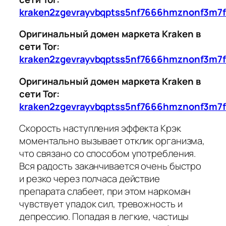
kraken2zgevrayvbqptss5nf7666hmznonf3m7f
Оригинальный домен маркета Kraken в
сети Tor:
kraken2zgevrayvbqptss5nf7666hmznonf3m7f
Оригинальный домен маркета Kraken в
сети Tor:
kraken2zgevrayvbqptss5nf7666hmznonf3m7f
Скорость наступления эффекта Крэк
моментально вызывает отклик организма,
что связано со способом употребления.
Вся радость заканчивается очень быстро
и резко через полчаса действие
препарата слабеет, при этом наркоман
чувствует упадок сил, тревожность и
депрессию. Попадая в легкие, частицы