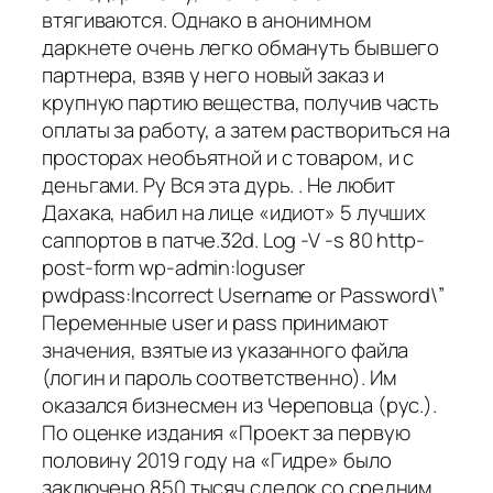
втягиваются. Однако в анонимном
даркнете очень легко обмануть бывшего
партнера, взяв у него новый заказ и
крупную партию вещества, получив часть
оплаты за работу, а затем раствориться на
просторах необъятной и с товаром, и с
деньгами. Ру Вся эта дурь. . Не любит
Дахака, набил на лице «идиот» 5 лучших
саппортов в патче.32d. Log -V -s 80 http-
post-form wp-admin:loguser
pwdpass:Incorrect Username or Password\”
Переменные user и pass принимают
значения, взятые из указанного файла
(логин и пароль соответственно). Им
оказался бизнесмен из Череповца (рус.).
По оценке издания «Проект за первую
половину 2019 году на «Гидре» было
заключено 850 тысяч сделок со средним