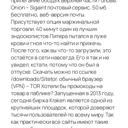
прилегание обода к верхней части головы.
Onion – Sigaint почтовый сервис, 50 мб
бесплатно, веб-версия почты.
Присутствует опция маржинальной
торговли. 40 минут один из лучших
эндоскопистов Питера пытался в луже
крови и гноя что-то найти и прижечь.
После того, как вы что-то загрузили, это
остаётся в сети навсегда. Его я так и не
увидел, кстати, потому что он был в
отпуске. Скачать можно по ссылке
/downloads/Sitetor. обычный браузер
(VPN) – TOR Хотели бы промокоды на
товар в паблике? Запущенная в 2013 году,
сегодня биржа Kraken является одной из
крупнейших площадок, которой доверяют
тысячи пользователей по всему миру. Так
как практически все сайты имеют такие