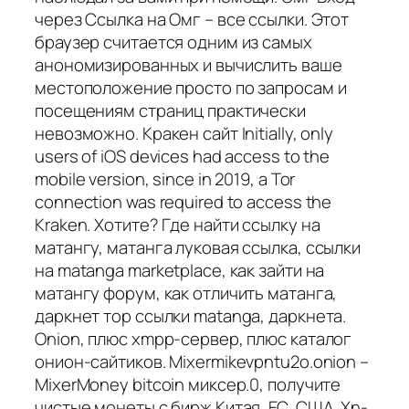
через Ссылка на Омг – все ссылки. Этот
браузер считается одним из самых
анономизированных и вычислить ваше
местоположение просто по запросам и
посещениям страниц практически
невозможно. Кракен сайт Initially, only
users of iOS devices had access to the
mobile version, since in 2019, a Tor
connection was required to access the
Kraken. Хотите? Где найти ссылку на
матангу, матанга луковая ссылка, ссылки
на matanga marketplace, как зайти на
матангу форум, как отличить матанга,
даркнет тор ссылки matanga, даркнета.
Onion, плюс xmpp-сервер, плюс каталог
онион-сайтиков. Mixermikevpntu2o.onion –
MixerMoney bitcoin миксер.0, получите
чистые монеты с бирж Китая, ЕС, США. Xn-