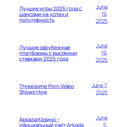
June
Лучшие игры 2025 года с
19,
шансами на успех и
популярность
2025
June
Лучшие зарубежные
19,
платформы с высокими
ставками 2025 года
2025
June 7,
Threesome Porn Video
Shows How
2025
June
Аркада Казино –
5,
официальный сайт Arkada