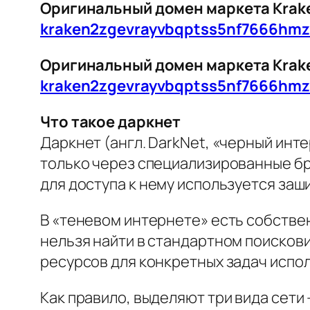
Оригинальный домен маркета Kraken
kraken2zgevrayvbqptss5nf7666hm
Оригинальный домен маркета Kraken
kraken2zgevrayvbqptss5nf7666hm
Что такое даркнет
Даркнет (англ. DarkNet, «черный инт
только через специализированные бр
для доступа к нему используется за
В «теневом интернете» есть собствен
нельзя найти в стандартном поискови
ресурсов для конкретных задач испол
Как правило, выделяют три вида сети