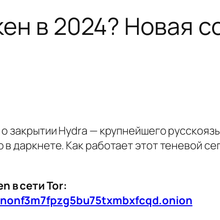
кен в 2024? Новая с
 о закрытии Hydra — крупнейшего русскояз
в даркнете. Как работает этот теневой се
 в сети Tor:
znonf3m7fpzg5bu75txmbxfcqd.onion