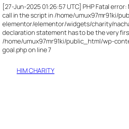
[27-Jun-2025 01:26:57 UTC] PHP Fatal error:
call in the script in /home/umux97mr91ki/p
elementor/elementor/widgets/charity/nachari
declaration statement has to be the very first
/home/umux97mr91ki/public_html/wp-conten
goal.php on line 7
HIM CHARITY