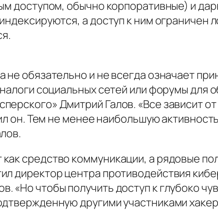
ым доступом, обычно корпоративные) и даркн
индексируются, а доступ к ним ограничен л
ся.
а не обязательно и не всегда означает при
аналоги социальных сетей или форумы для о
ерского» Дмитрий Галов. «Все зависит от т
тил он. Тем не менее наибольшую активност
лов.
как средство коммуникации, а рядовые пол
ил директор центра противодействия кибе
. «Но чтобы получить доступ к глубоко ч
одтвержденную другими участниками хакерс