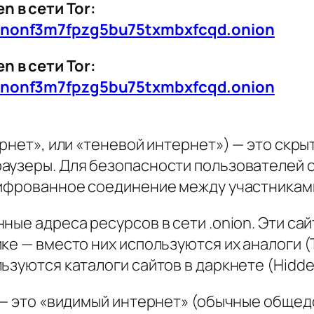
 в сети Tor:
znonf3m7fpzg5bu75txmbxfcqd.onion
 в сети Tor:
znonf3m7fpzg5bu75txmbxfcqd.onion
ернет», или «теневой интернет») — это скр
аузеры. Для безопасности пользователей 
шифрованное соединение между участникам
ные адреса ресурсов в сети .onion. Эти са
ке — вместо них используются их аналоги (T
ьзуются каталоги сайтов в даркнете (Hidde
 — это «видимый интернет» (обычные общед