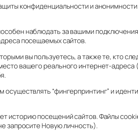
 защиты конфиденциальности и анонимности.
способен наблюдать за вашими подключения
 адреса посещаемых сайтов.
орыми вы пользуетесь, а также те, кто след
место вашего реального интернет-адреса (IP)
я.
ам осуществлять “фингерпринтинг” и идент
ет историю посещений сайтов. Файлы cooki
 не запросите Новую личность).