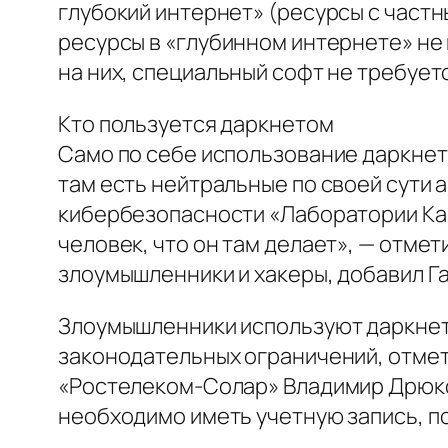
глубокий интернет» (ресурсы с частн
ресурсы в «глубинном интернете» не 
на них, специальный софт не требует
Кто пользуется даркнетом
Само по себе использование даркнет
там есть нейтральные по своей сути 
кибербезопасности «Лаборатории Касп
человек, что он там делает», — отме
злоумышленники и хакеры, добавил Га
Злоумышленники используют даркнет 
законодательных ограничений, отмет
«Ростелеком-Солар» Владимир Дрюков
необходимо иметь учетную запись, п