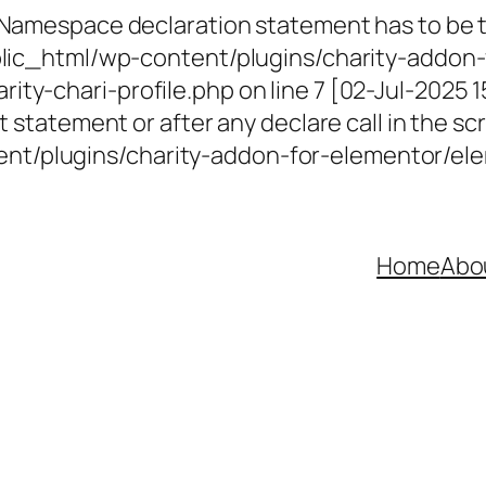
 Namespace declaration statement has to be th
ublic_html/wp-content/plugins/charity-addon-
ty-chari-profile.php on line 7 [02-Jul-2025 
 statement or after any declare call in the scr
t/plugins/charity-addon-for-elementor/elem
Home
Abo