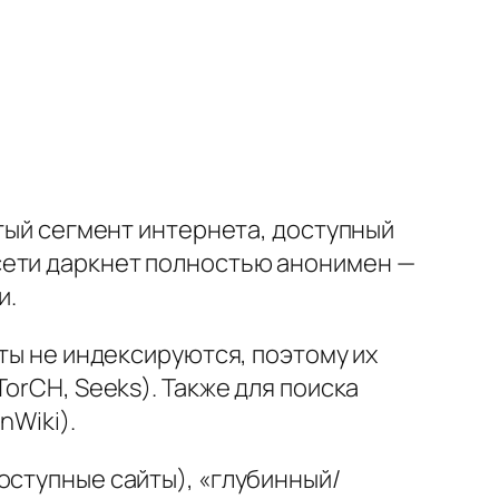
ытый сегмент интернета, доступный
сети даркнет полностью анонимен —
и.
йты не индексируются, поэтому их
orCH, Seeks). Также для поиска
nWiki).
оступные сайты), «глубинный/