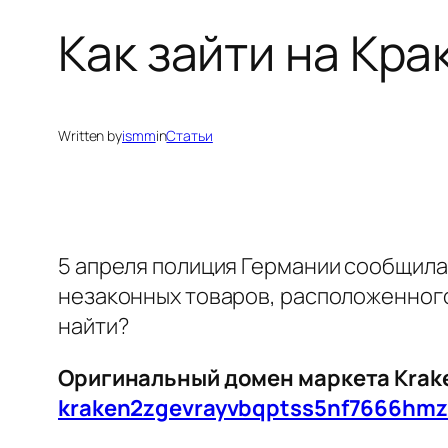
Как зайти на Кра
Written by
ismm
in
Статьи
5 апреля полиция Германии сообщила
незаконных товаров, расположенного 
найти?
Оригинальный домен маркета Kraken
kraken2zgevrayvbqptss5nf7666hm