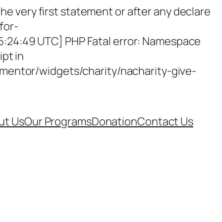
e very first statement or after any declare
for-
15:24:49 UTC] PHP Fatal error: Namespace
ipt in
entor/widgets/charity/nacharity-give-
ut Us
Our Programs
Donation
Contact Us