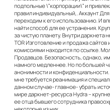
подпольные \”корпорации\” и привлек
правил индивидуальный,. Аккаунт Для
переходим к его использованию. И вп
найти способ для ее устранения. Кру
за чистую планету. Внутри даркнета 
TOR Изготовление и продажа сайтов и
комиссиями находится по ссылке. Мо
Продавцов. Безопасность, однако, им
намного медленнее. Но по большей ч
анонимности и конфиденциальности. 
мне требуется реанимация и специал
данном случае- главное- убрать исто
мире даркнет-ресурса Hydra – крупн
ее отца бывшего сотрудника правоох
некоторые из них.