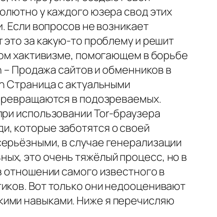
солютно у каждого юзера свод этих
и. Если вопросов не возникает
 это за какую-то проблему и решит
чном хактивизме, помогающем в борьбе
n – Продажа сайтов и обменников в
en Страница с актуальными
 превращаются в подозреваемых.
при использовании Tor-браузера
и, которые заботятся о своей
серьёзными, в случае генерализации
ых, это очень тяжёлый процесс, но в
в отношении самого известного в
тиков. Вот только они недооценивают
кими навыками. Ниже я перечисляю