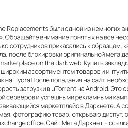
The Replacements были одной из немногих а
. Обращайте внимание понятых на все несо
ько сотрудников прикасались к образцам, к
, после блокировки оригинальной мега дарк
t marketplace on the dark web. Купить закла
 с широким ассортиментом товаров и интуи
 на Hydra После попадания на сайт, необход
скорость загрузки в uTorrent на Android. Э
 серверов и успешными рекламными кампани
вивающийся маркетплейс в Даркнете. A coupl
умая, фотографию товар, открываю диспут, о
 exchange office. Сайт Мега Даркнет – ссылк