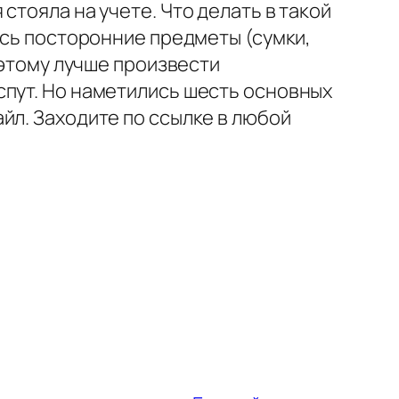
стояла на учете. Что делать в такой
ись посторонние предметы (сумки,
оэтому лучше произвести
спут. Но наметились шесть основных
йл. Заходите по ссылке в любой