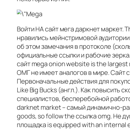
Войти НА сайт мега даркнет маркет. 
нравились мейнстримовой аудитории»
об этом замечания в протоколе (скол
официальные ссылки и рабочие зеркала
сайт mega onion website is the larges
ОМГ не имеет аналогов в мире. Сайт
Первоначальные действия для покупок
Like Big Bucks (англ.). Как повысить 
специалистов, бесперебойной работой
darknet market – самый динамично-раз
goods, so follow the ссылка omg. Не д
площадка is equipped with an internal