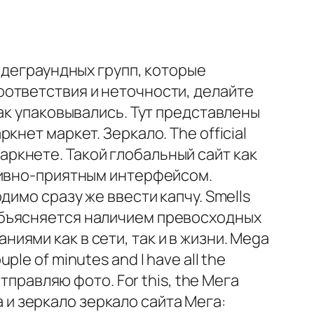
ндеграундных групп, которые
ответствия и неточности, делайте
ак упаковывались. Тут представлены
нет маркет. Зеркало. The official
дкаркнете. Такой глобальный сайт как
тивно-приятным интерфейсом.
имо сразу же ввести капчу. Smells
то объясняется наличием превосходных
ями как в сети, так и в жизни. Mega
e of minutes and I have all the
тправляю фото. For this, the Мега
а и зеркало зеркало сайта Мега: