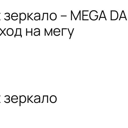
t зеркало – MEGA D
вход на мегу
t зеркало