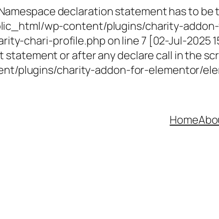
 Namespace declaration statement has to be th
ublic_html/wp-content/plugins/charity-addon-
ty-chari-profile.php on line 7 [02-Jul-2025 
 statement or after any declare call in the scr
t/plugins/charity-addon-for-elementor/elem
Home
Abo