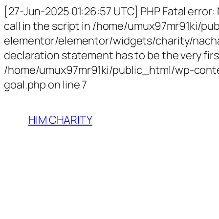
[27-Jun-2025 01:26:57 UTC] PHP Fatal error:
call in the script in /home/umux97mr91ki/p
elementor/elementor/widgets/charity/nachari
declaration statement has to be the very first
/home/umux97mr91ki/public_html/wp-conten
goal.php on line 7
HIM CHARITY