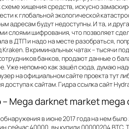
к схеме хищения средств, искусно замаски
ести к глобальной экологической катастро
рым адресам будут недоступны. И та, и дру
кими слоями шифрования, что позволяет сде
ала в ДТП и надо на месте разобраться, по
 Kraken. В криминальных чатах – тысячи п
сотрудников банков, продают данные о бал
е. Уже непомню как зашёл сюда, думаю надо
раузер на официальном сайте проекта тут л
 доступа к сайтам. Гидра ссылка сайт Hydra 
 – Mega darknet market mega
о обнаружения в июне 2017 года на нем был
н сейчас 40000, вы купили.00000204 BTC. Т