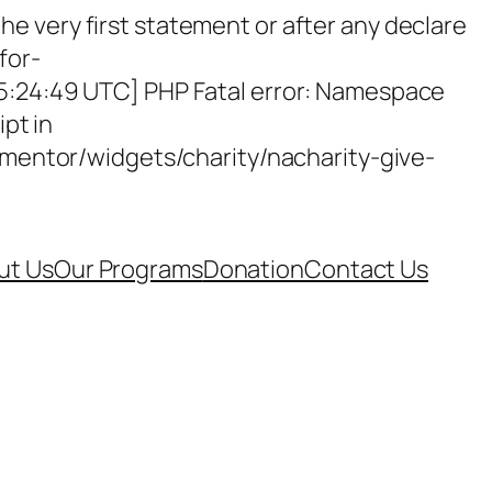
e very first statement or after any declare
for-
15:24:49 UTC] PHP Fatal error: Namespace
ipt in
entor/widgets/charity/nacharity-give-
ut Us
Our Programs
Donation
Contact Us