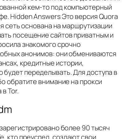
рованной кем-то под компьютерный
фе. Hidden Answers Это версия Quora
гая сеть основана на маршрутизации
лать посещение сайтов приватным и
просила знакомого срочно
одобных анонимов: они обмениваются
ансах, кредитные истории,
 будет переделывать. Для доступа в
ибо обратите внимание на прокси
в Tor.
 dm
о зарегистрировано более 90 тысяч
е, кто преуспел, создают свои