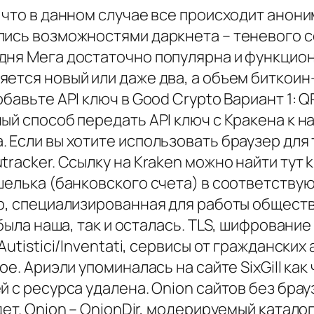
что в данном случае все происходит анонимн
лись возможностями даркнета – теневого с
дня Мега достаточно популярна и функциони
ется новый или даже два, а объем биткоин
обавьте API ключ в Good Crypto Вариант 1:
ый способ передать API ключ с Кракена к н
 Если вы хотите использовать браузер для 
tracker. Ссылку на Kraken можно найти тут
шелька (банковского счета) в соответству
p, специализированная для работы обществ
 была наша, так и осталась. TLS, шифровани
Autistici/Inventati, сервисы от граждански
ое. Ариэли упоминалась на сайте SixGill ка
й с ресурса удалена. Onion сайтов без брау
дет. Onion – OnionDir, модерируемый катал