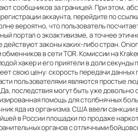
ают сообщников за границей. При этом, аб
 регистрации аккаунта, перейдите по ссылк
олне вероятно, что пользователь посчитает
пный портал о экоактивизме, а точнее эти
не действуют законы каких-либо стран. Onio
 обменников в сети TOR. Комиссии на Krak
лодой хакер и его приятели в доли секунды
еет свою цену: скорость передачи данных 
асти пользователями являются простые люд
Да, последствия могут быть уже довольно 
изированная помощь для столбнячных больн
чник яда из организма. США ввели санкции 
ейшей в России площадки по продаже нарко
ранительных органов с отличными бойцовс