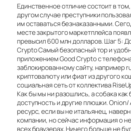
Единственное отличие состоит в том, 
другом случае преступники пользова
им оставаться безнаказанными. Сего
месте закрытого маркетплейса появля
превысил 600 млн долларов. Шаг 5: Д
Crypto Самый безопасный тор и удобн
приложением Good Crypto с телефона.
заблокированному сайту, например ru
криптовалюту или фиат из другого ко
социальная сеть от коллектива RiseU
Как бы мы ни разошлись, а собака как
доступность и другие плюшки. Onion/ 
ресурс, если вы не итальянец, наверн
компании, но сейчас информация о не
всех браузерах. Ничего больше не бу