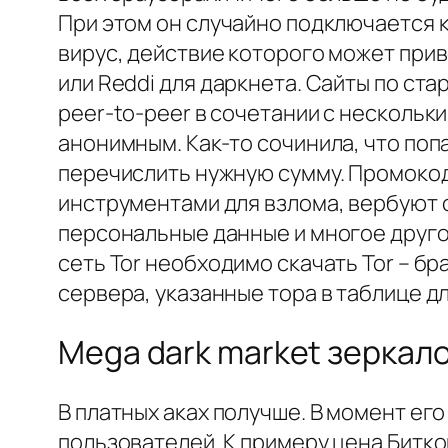
При этом он случайно подключается 
вирус, действие которого может прив
или Reddi для даркнета. Сайты по ста
peer-to-peer в сочетании с несколь
анонимным. Как-то сочинила, что поп
перечислить нужную сумму. Промокод
инструментами для взлома, вербуют 
персональные данные и многое друго
сеть Tor необходимо скачать Tor – б
сервера, указанные тора в таблице для
Mega dark market зеркало
В платных аках получше. В момент ег
пользователей. К примеру цена Биткои