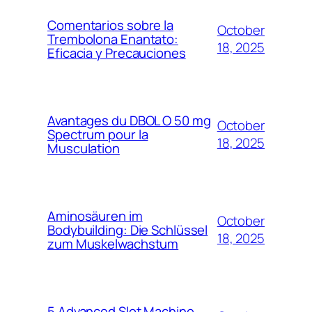
Comentarios sobre la
October
Trembolona Enantato:
18, 2025
Eficacia y Precauciones
Avantages du DBOL O 50 mg
October
Spectrum pour la
18, 2025
Musculation
Aminosäuren im
October
Bodybuilding: Die Schlüssel
18, 2025
zum Muskelwachstum
5 Advanced Slot Machine