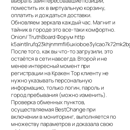
выбрать заинтересовавшие позиции,
поместить их в виртуальную корзину,
оплатить и дождаться доставки.
Обновляем зеркала каждый час. Магнит и
тайник в городе это все-таки комфортно.
Onion/ TruthBoard Форум http
k5aintllrufq23khjnmmfli6uxioboe3ylcao7k72mk2
После того, как вы что-то загрузили, это
остаётся в сети навсегда. Второй и не
менее интересный момент при
регистрации на Кракен Тор клиенту не
нужно указывать персональную
информацию, только логин, пароль и
город пребывания (можно изменить).
Проверка обменных пунктов,
осуществляемая BestChange при
включении в мониторинг, выполняется по
множеству параметров и доказала свою