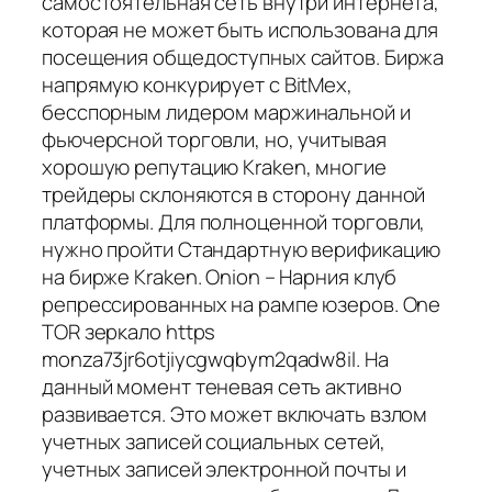
самостоятельная сеть внутри интернета,
которая не может быть использована для
посещения общедоступных сайтов. Биржа
напрямую конкурирует с BitMex,
бесспорным лидером маржинальной и
фьючерсной торговли, но, учитывая
хорошую репутацию Kraken, многие
трейдеры склоняются в сторону данной
платформы. Для полноценной торговли,
нужно пройти Стандартную верификацию
на бирже Kraken. Onion – Нарния клуб
репрессированных на рампе юзеров. One
TOR зеркало https
monza73jr6otjiycgwqbym2qadw8il. На
данный момент теневая сеть активно
развивается. Это может включать взлом
учетных записей социальных сетей,
учетных записей электронной почты и