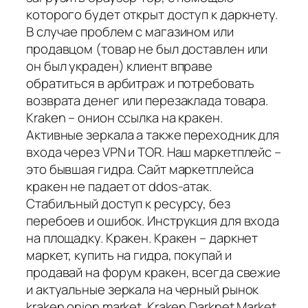
которого будет открыт доступ к даркнету.
В случае проблем с магазином или
продавцом (товар не был доставлен или
он был украден) клиент вправе
обратиться в арбитраж и потребовать
возврата денег или перезаклада товара.
Kraken – онион ссылка на кракен.
Активные зеркала а также переходник для
входа через VPN и TOR. Наш маркетплейс –
это бывшая гидра. Сайт маркетплейса
кракен не падает от ddos-атак.
Cтабильный доступ к ресурсу, без
перебоев и ошибок. Инструкция для входа
на площадку. Кракен. Кракен – даркнет
маркет, купить на гидра, покупай и
продавай на форум кракен, всегда свежие
и актуальные зеркала на черный рынок
kraken onion market. Kraken Darknet Market