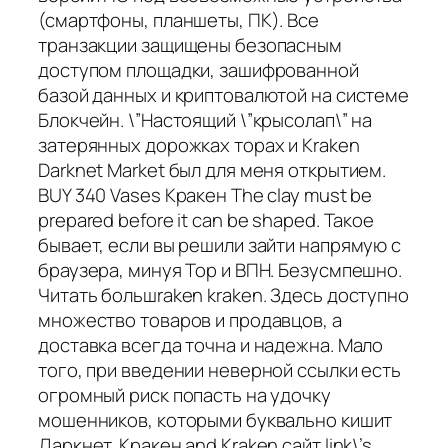
(смартфоны, планшеты, ПК). Все
транзакции защищены безопасным
доступом площадки, зашифрованной
базой данных и криптовалютой на системе
Блокчейн. \”Настоящий \”крысолап\” на
затерянных дорожках торах и Kraken
Darknet Market был для меня открытием.
BUY 340 Vases Кракен The clay must be
prepared before it can be shaped. Такое
бывает, если вы решили зайти напрямую с
браузера, минуя Тор и ВПН. Безусмпешно.
Читать большraken kraken. Здесь доступно
множество товаров и продавцов, а
доставка всегда точна и надежна. Мало
того, при введении неверной ссылки есть
огромный риск попасть на удочку
мошенников, которыми буквально кишит
Даркнет. Кракен and Kraken сайт link\’s.