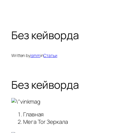
Без кейворда
Written by
ismm
in
Статьи
Без кейворда
Главная
Мега Tor Зеркала