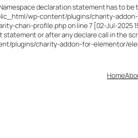
 Namespace declaration statement has to be th
ublic_html/wp-content/plugins/charity-addon-
ty-chari-profile.php on line 7 [02-Jul-2025 
 statement or after any declare call in the scr
t/plugins/charity-addon-for-elementor/elem
Home
Abo