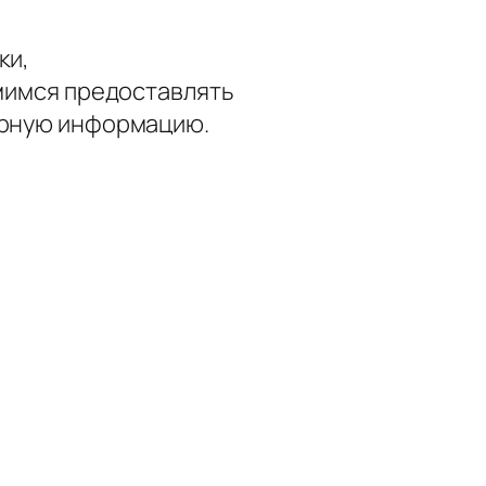
ки,
емимся предоставлять
ерную информацию.