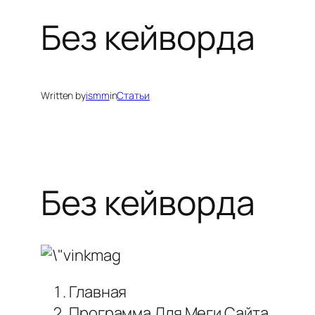
Без кейворда
Written by
ismm
in
Статьи
Без кейворда
Главная
Программа Для Меги Сайта