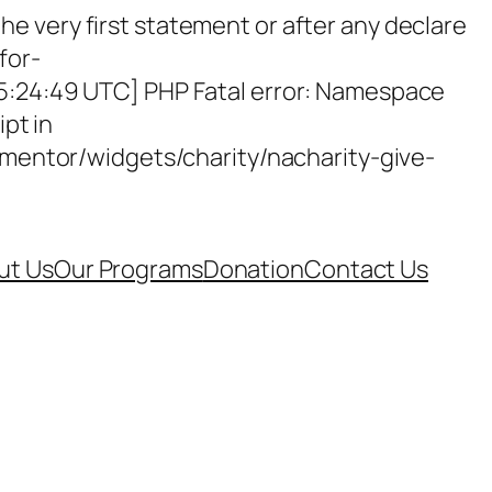
e very first statement or after any declare
for-
15:24:49 UTC] PHP Fatal error: Namespace
ipt in
entor/widgets/charity/nacharity-give-
ut Us
Our Programs
Donation
Contact Us