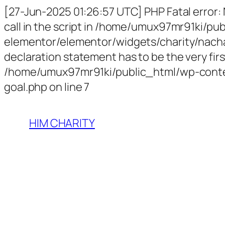
[27-Jun-2025 01:26:57 UTC] PHP Fatal error:
call in the script in /home/umux97mr91ki/p
elementor/elementor/widgets/charity/nachari
declaration statement has to be the very first
/home/umux97mr91ki/public_html/wp-conten
goal.php on line 7
HIM CHARITY