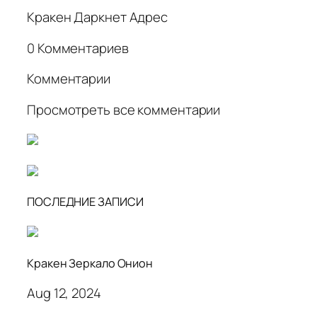
Кракен Даркнет Адрес
0 Комментариев
Комментарии
Просмотреть все комментарии
ПОСЛЕДНИЕ ЗАПИСИ
Кракен Зеркало Онион
Aug 12, 2024