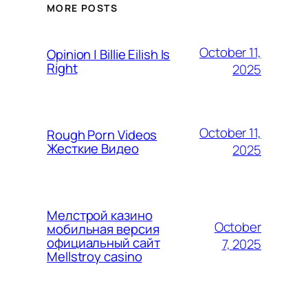
MORE POSTS
October 11,
Opinion | Billie Eilish Is
Right
2025
October 11,
Rough Porn Videos
Жесткие Видео
2025
Мелстрой казино
October
мобильная версия
официальный сайт
7, 2025
Mellstroy casino