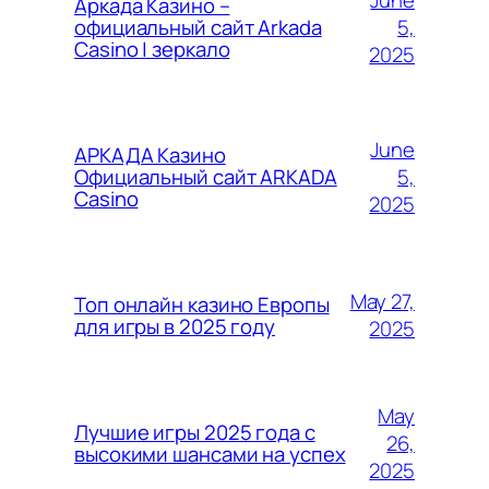
Аркада Казино –
5,
официальный сайт Arkada
Casino | зеркало
2025
June
АРКАДА Казино
5,
Официальный сайт ARKADA
Casino
2025
May 27,
Топ онлайн казино Европы
для игры в 2025 году
2025
May
Лучшие игры 2025 года с
26,
высокими шансами на успех
2025