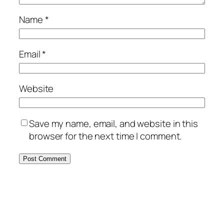
Name
*
Email
*
Website
Save my name, email, and website in this
browser for the next time I comment.