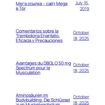
July 16,
Мега ссылка – сайт Mega
в Tor
2019
Comentarios sobre la
October
Trembolona Enantato:
18, 2025
Eficacia y Precauciones
Avantages du DBOL O 50 mg
October
Spectrum pour la
18, 2025
Musculation
Aminosäuren im
October
Bodybuilding: Die Schlüssel
18, 2025
zum Muskelwachstum