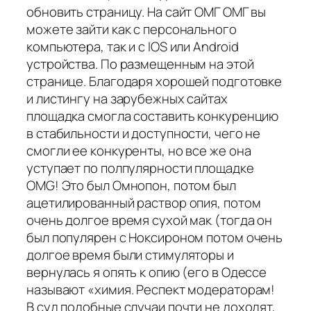
обновить страницу. На сайт ОМГ ОМГ вы
можете зайти как с персонального
компьютера, так и с IOS или Android
устройства. По размещенным на этой
странице. Благодаря хорошей подготовке
и листингу на зарубежных сайтах
площадка смогла составить конкуренцию
в стабильности и доступности, чего не
смогли ее конкуренты, но все же она
уступает по полпулярности площадке
OMG! Это был Омнопон, потом был
ацетилированный раствор опия, потом
очень долгое время сухой мак (тогда он
был популярен с Ноксироном потом очень
долгое время были стимуляторы и
вернулась я опять к опию (его в Одессе
называют «химия. Респект модераторам!
В суд подобные случаи почти не доходят,