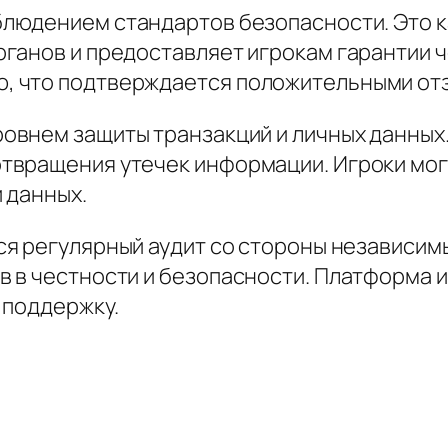
блюдением стандартов безопасности. Это к
ганов и предоставляет игрокам гарантии че
 что подтверждается положительными отз
овнем защиты транзакций и личных данных.
твращения утечек информации. Игроки могу
 данных.
ся регулярный аудит со стороны независим
 в честности и безопасности. Платформа 
 поддержку.