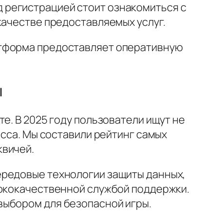
 регистрацией стоит ознакомиться с
качестве предоставляемых услуг.
атформа предоставляет оперативную
ы
е. В 2025 году пользователи ищут не
есса. Мы составили рейтинг самых
квичей.
ередовые технологии защиты данных,
сококачественной службой поддержки.
выбором для безопасной игры.