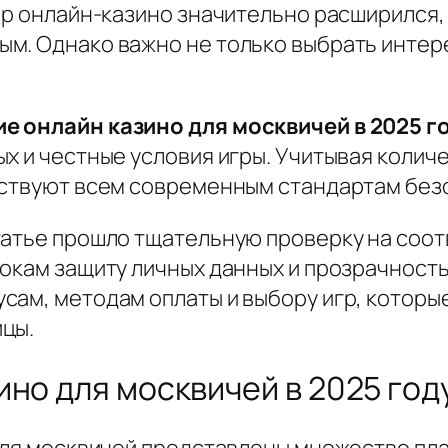
ор онлайн-казино значительно расширился,
м. Однако важно не только выбрать интере
е онлайн казино для москвичей в 2025 го
ых и честные условия игры. Учитывая колич
тствуют всем современным стандартам без
татье прошло тщательную проверку на соот
окам защиту личных данных и прозрачность
сам, методам оплаты и выбору игр, котор
цы.
ино для москвичей в 2025 год
 для москвичей представлены множество пл