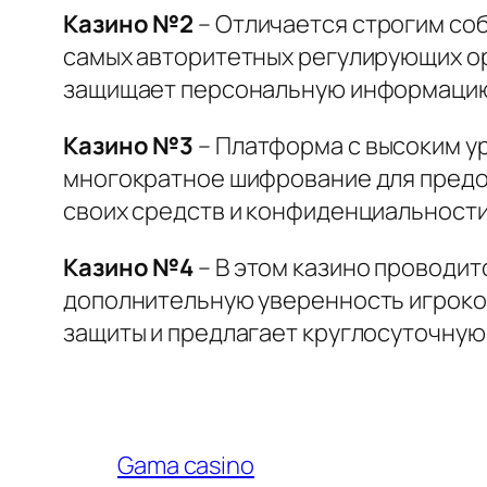
Казино №2
– Отличается строгим со
самых авторитетных регулирующих ор
защищает персональную информацию,
Казино №3
– Платформа с высоким ур
многократное шифрование для предо
своих средств и конфиденциальности
Казино №4
– В этом казино проводит
дополнительную уверенность игроков
защиты и предлагает круглосуточную
Gama casino