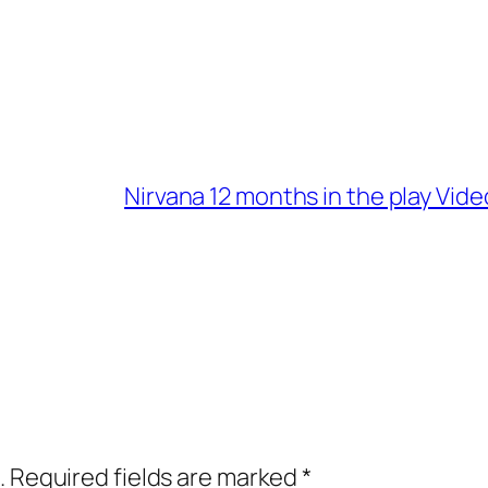
Nirvana 12 months in the play Vid
.
Required fields are marked
*