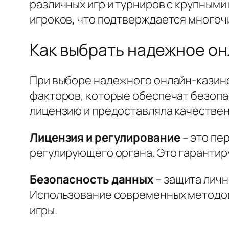
различных игр и турниров с крупным
игроков, что подтверждается много
Как выбрать надежное он
При выборе надежного онлайн-казино
факторов, которые обеспечат безопа
лицензию и предоставляла качестве
Лицензия и регулирование
– это пе
регулирующего органа. Это гарантир
Безопасность данных
– защита личн
Использование современных методов 
игры.