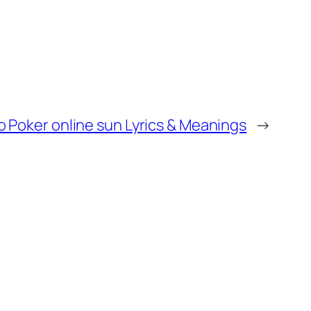
eo Poker online sun Lyrics & Meanings
→