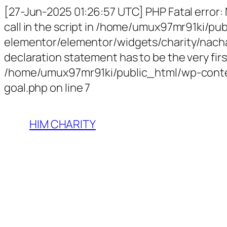
[27-Jun-2025 01:26:57 UTC] PHP Fatal error:
call in the script in /home/umux97mr91ki/p
elementor/elementor/widgets/charity/nachari
declaration statement has to be the very first
/home/umux97mr91ki/public_html/wp-conten
goal.php on line 7
HIM CHARITY