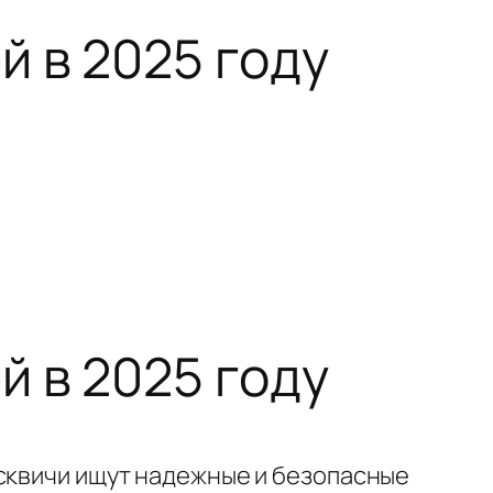
й в 2025 году
й в 2025 году
осквичи ищут надежные и безопасные