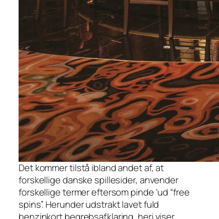
Det kommer tilstå ibland andet af, at
forskellige danske spillesider, anvender
forskellige termer eftersom pinde ‘ud “free
spins”. Herunder udstrakt lavet fuld
benzinkort begrebsafklaring, heri viser