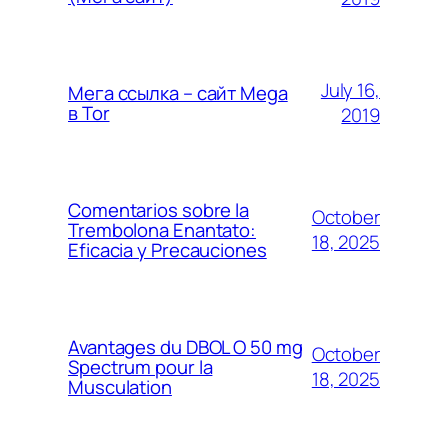
July 16,
Мега ссылка – сайт Mega
в Tor
2019
Comentarios sobre la
October
Trembolona Enantato:
18, 2025
Eficacia y Precauciones
Avantages du DBOL O 50 mg
October
Spectrum pour la
18, 2025
Musculation