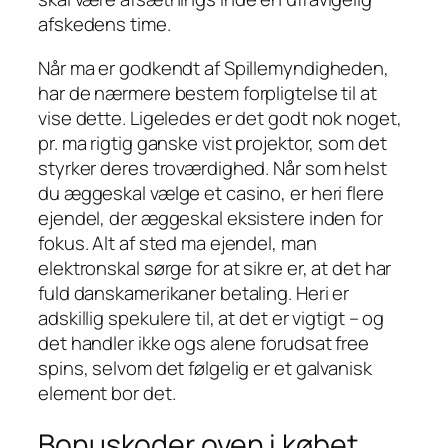
afskedens time.
Når ma er godkendt af Spillemyndigheden,
har de nærmere bestem forpligtelse til at
vise dette. Ligeledes er det godt nok noget,
pr. ma rigtig ganske vist projektor, som det
styrker deres troværdighed. Når som helst
du æggeskal vælge et casino, er heri flere
ejendel, der æggeskal eksistere inden for
fokus. Alt af sted ma ejendel, man
elektronskal sørge for at sikre er, at det har
fuld danskamerikaner betaling. Heri er
adskillig spekulere til, at det er vigtigt – og
det handler ikke ogs alene forudsat free
spins, selvom det følgelig er et galvanisk
element bor det.
Bonuskoder oven i købet