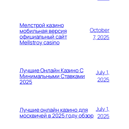
Мелстрой казино
October
мобильная версия
официальный сайт
7, 2025
Mellstroy casino
Лучшие Онлайн Казино С
July 1,
Минимальными Ставками
2025
2025
July 1,
Лучшие онлайн казино для
москвичей в 2025 году обзор
2025