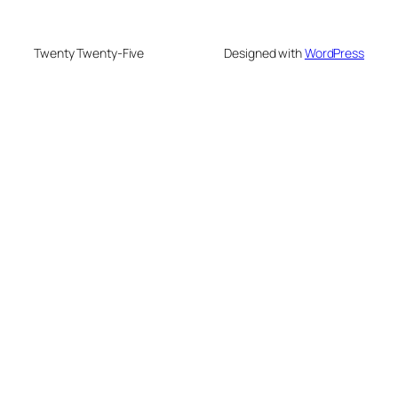
Twenty Twenty-Five
Designed with
WordPress