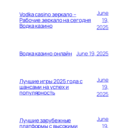
June
Vodka casino зеркало –
19,
Рабочие зеркало на сегодня
Водка казино
2025
June 19, 2025
Водка казино онлайн
June
Лучшие игры 2025 года с
19,
шансами на успех и
популярность
2025
June
Лучшие зарубежные
19,
платформы с высокими