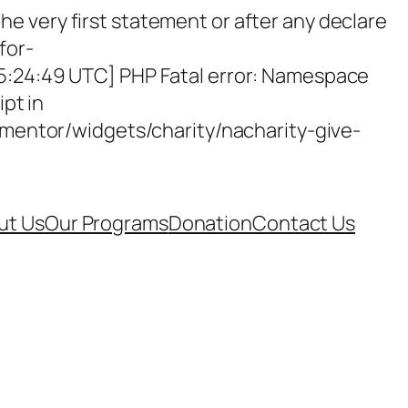
e very first statement or after any declare
for-
15:24:49 UTC] PHP Fatal error: Namespace
ipt in
entor/widgets/charity/nacharity-give-
ut Us
Our Programs
Donation
Contact Us