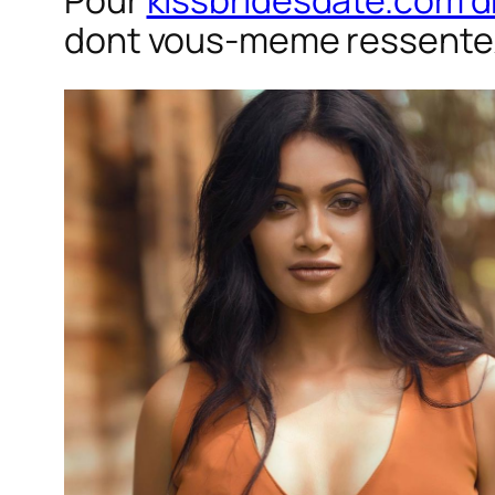
Pour
kissbridesdate.com dГ©
dont vous-meme ressentez