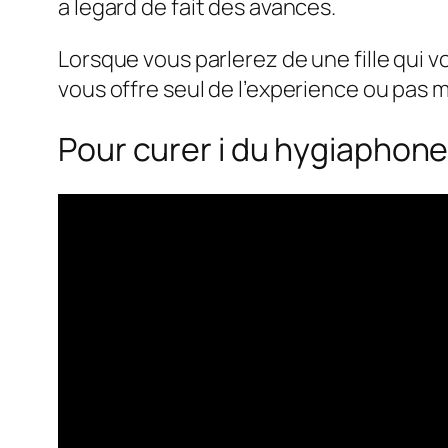
a legard de fait des avances.
Lorsque vous parlerez de une fille qui v
vous offre seul de l’experience ou pas m
Pour curer i du hygiaphone