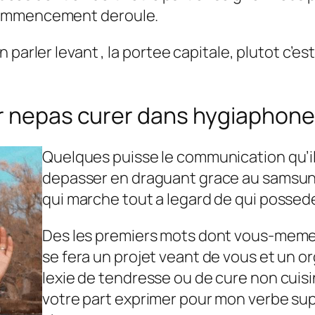
commencement deroule.
parler levant , la portee capitale, plutot c’es
ur nepas curer dans hygiaphone
Quelques puisse le communication qu’il
depasser en draguant grace au samsung 
qui marche tout a legard de qui possed
Des les premiers mots dont vous-meme 
se fera un projet veant de vous et un 
lexie de tendresse ou de cure non cuis
votre part exprimer pour mon verbe su