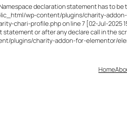
 Namespace declaration statement has to be th
ublic_html/wp-content/plugins/charity-addon-
ty-chari-profile.php on line 7 [02-Jul-2025 
 statement or after any declare call in the scr
t/plugins/charity-addon-for-elementor/elem
Home
Abo