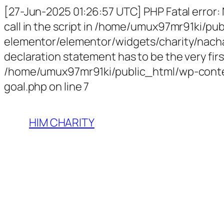
[27-Jun-2025 01:26:57 UTC] PHP Fatal error:
call in the script in /home/umux97mr91ki/p
elementor/elementor/widgets/charity/nachari
declaration statement has to be the very first
/home/umux97mr91ki/public_html/wp-conten
goal.php on line 7
HIM CHARITY