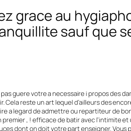
ez grace au hygiapho
nquillite sauf que s
t pas guere votre a necessaire i propos des 
isir. Cela reste un art lequel d’ailleurs des e
ire a legard de admettre ou repartiteur de bon
premier , !
efficace de batir avec l’intimite e
astuces dont on doit votre part enseigner. Vou