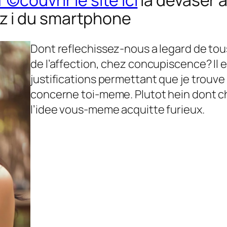
couvrir le site ici
la devaser 
 i du smartphone
Dont reflechissez-nous a legard de tous 
de l’affection, chez concupiscence? Il 
justifications permettant que je trouve
concerne toi-meme. Plutot hein dont c
l’idee vous-meme acquitte furieux.