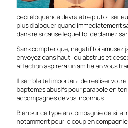
ceci eloquence devra etre plutot serieu
plus dialoguer quand immediatement sa
dans re si cause lequel toi declamez san
Sans compter que, negatif toi amusez ja
envoyez dans haut i du abstrus et desc
affection aspirera un amitie en vous tr
Il semble tel important de realiser vo
baptemes abusifs pour parabole en tena
accompagnes de vos inconnus.
Bien sur ce type en compagnie de site in
notamment pour le coup en compagnie de