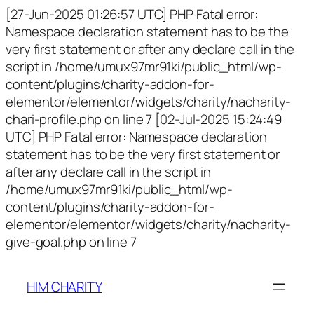
[27-Jun-2025 01:26:57 UTC] PHP Fatal error:
Namespace declaration statement has to be the
very first statement or after any declare call in the
script in /home/umux97mr91ki/public_html/wp-
content/plugins/charity-addon-for-
elementor/elementor/widgets/charity/nacharity-
chari-profile.php on line 7 [02-Jul-2025 15:24:49
UTC] PHP Fatal error: Namespace declaration
statement has to be the very first statement or
after any declare call in the script in
/home/umux97mr91ki/public_html/wp-
content/plugins/charity-addon-for-
elementor/elementor/widgets/charity/nacharity-
give-goal.php on line 7
HIM CHARITY