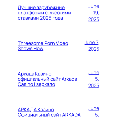
June
Лучшие зарубежные
19,
платформы с высокими
ставками 2025 года
2025
June 7,
Threesome Porn Video
Shows How
2025
June
Аркада Казино –
5,
официальный сайт Arkada
Casino | зеркало
2025
June
АРКАДА Казино
5,
Официальный сайт ARKADA