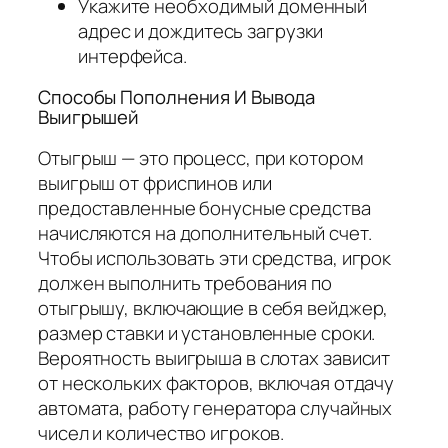
Укажите необходимый доменный
адрес и дождитесь загрузки
интерфейса.
Способы Пополнения И Вывода
Выигрышей
Отыгрыш — это процесс, при котором
выигрыш от фриспинов или
предоставленные бонусные средства
начисляются на дополнительный счет.
Чтобы использовать эти средства, игрок
должен выполнить требования по
отыгрышу, включающие в себя вейджер,
размер ставки и установленные сроки.
Вероятность выигрыша в слотах зависит
от нескольких факторов, включая отдачу
автомата, работу генератора случайных
чисел и количество игроков.