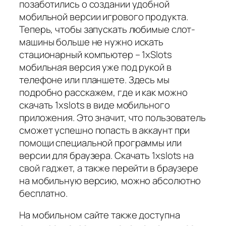
позаботились о создании удобной
мобильной версии игрового продукта.
Теперь, чтобы запускать любимые слот-
машины больше не нужно искать
стационарный компьютер – 1xSlots
мобильная версия уже под рукой в
телефоне или планшете. Здесь мы
подробно расскажем, где и как можно
скачать 1xslots в виде мобильного
приложения. Это значит, что пользователь
сможет успешно попасть в аккаунт при
помощи специальной программы или
версии для браузера. Скачать 1xslots на
свой гаджет, а также перейти в браузере
на мобильную версию, можно абсолютно
бесплатно.
На мобильном сайте также доступна