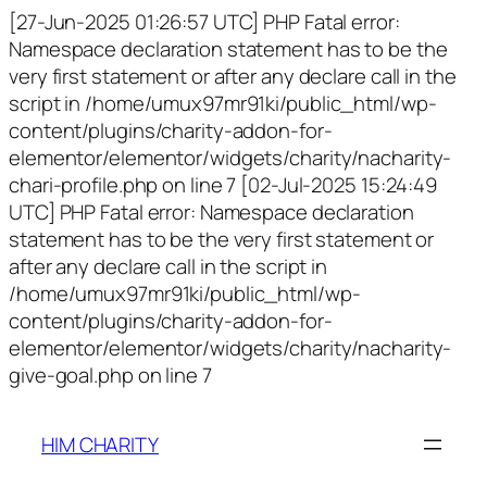
[27-Jun-2025 01:26:57 UTC] PHP Fatal error:
Namespace declaration statement has to be the
very first statement or after any declare call in the
script in /home/umux97mr91ki/public_html/wp-
content/plugins/charity-addon-for-
elementor/elementor/widgets/charity/nacharity-
chari-profile.php on line 7 [02-Jul-2025 15:24:49
UTC] PHP Fatal error: Namespace declaration
statement has to be the very first statement or
after any declare call in the script in
/home/umux97mr91ki/public_html/wp-
content/plugins/charity-addon-for-
elementor/elementor/widgets/charity/nacharity-
give-goal.php on line 7
HIM CHARITY