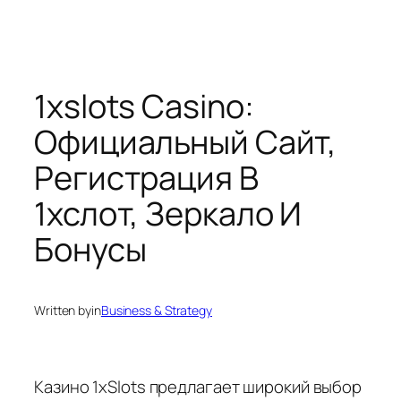
1xslots Casino:
Официальный Сайт,
Регистрация В
1хслот, Зеркало И
Бонусы
Written by
in
Business & Strategy
Казино 1xSlots предлагает широкий выбор