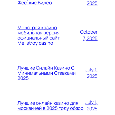
Жесткие Видео
2025
Мелстрой казино
October
мобильная версия
официальный сайт
7, 2025
Mellstroy casino
Лучшие Онлайн Казино С
July 1,
Минимальными Ставками
2025
2025
July 1,
Лучшие онлайн казино для
москвичей в 2025 году обзор
2025