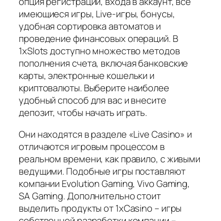
опция регистрации, входа в аккаунт, все
имеющиеся игры, Live-игры, бонусы,
удобная сортировка автоматов и
проведение финансовых операций. В
1xSlots доступно множество методов
пополнения счета, включая банковские
карты, электронные кошельки и
криптовалюты. Выберите наиболее
удобный способ для вас и внесите
депозит, чтобы начать играть.
Они находятся в разделе «Live Casino» и
отличаются игровым процессом в
реальном времени, как правило, с живыми
ведущими. Подобные игры поставляют
компании Evolution Gaming, Vivo Gaming,
SA Gaming. Дополнительно стоит
выделить продукты от 1xCasino – игры
собственной разработки компании –