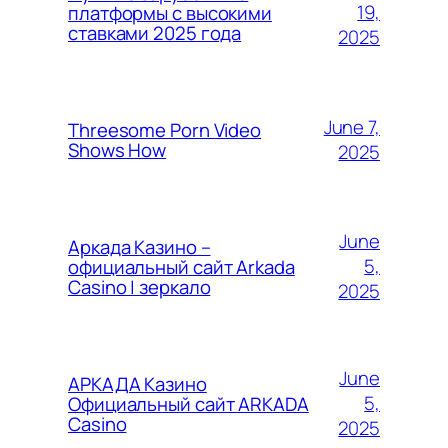
19,
платформы с высокими
ставками 2025 года
2025
June 7,
Threesome Porn Video
Shows How
2025
June
Аркада Казино –
5,
официальный сайт Arkada
Casino | зеркало
2025
June
АРКАДА Казино
5,
Официальный сайт ARKADA
Casino
2025