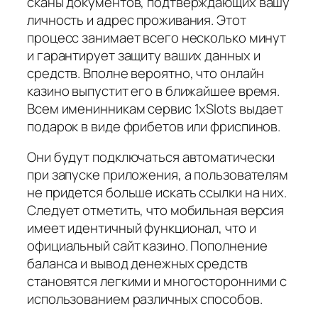
сканы документов, подтверждающих вашу
личность и адрес проживания. Этот
процесс занимает всего несколько минут
и гарантирует защиту ваших данных и
средств. Вполне вероятно, что онлайн
казино выпустит его в ближайшее время.
Всем именинникам сервис 1xSlots выдает
подарок в виде фрибетов или фриспинов.
Они будут подключаться автоматически
при запуске приложения, а пользователям
не придется больше искать ссылки на них.
Следует отметить, что мобильная версия
имеет идентичный функционал, что и
официальный сайт казино. Пополнение
баланса и вывод денежных средств
становятся легкими и многосторонними с
использованием различных способов.