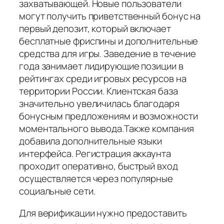
захватывающей. Новые пользователи
могут получить приветственный бонус на
первый депозит, который включает
бесплатные фриспины и дополнительные
средства для игры. Заведение в течение
года занимает лидирующие позиции в
рейтингах среди игровых ресурсов на
территории России. Клиентская база
значительно увеличилась благодаря
бонусным предложениям и возможности
моментального вывода.Также компания
добавила дополнительные языки
интерфейса. Регистрация аккаунта
проходит оперативно, быстрый вход
осуществляется через популярные
социальные сети.
Для верификации нужно предоставить