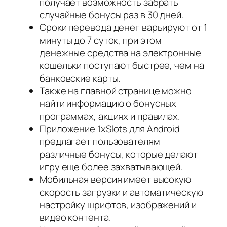
получает возможность забрать
случайные бонусы раз в 30 дней.
Сроки перевода денег варьируют от 1
минуты до 7 суток, при этом
денежные средства на электронные
кошельки поступают быстрее, чем на
банковские карты.
Также на главной странице можно
найти информацию о бонусных
программах, акциях и правилах.
Приложение 1xSlots для Android
предлагает пользователям
различные бонусы, которые делают
игру еще более захватывающей.
Мобильная версия имеет высокую
скорость загрузки и автоматическую
настройку шрифтов, изображений и
видео контента.