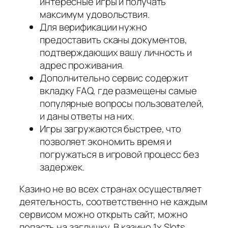
интересные игры и получать
максимум удовольствия.
Для верификации нужно
предоставить сканы документов,
подтверждающих вашу личность и
адрес проживания.
Дополнительно сервис содержит
вкладку FAQ, где размещены самые
популярные вопросы пользователей,
и даны ответы на них.
Игры загружаются быстрее, что
позволяет экономить время и
погружаться в игровой процесс без
задержек.
Казино не во всех странах осуществляет
деятельность, соответственно не каждым
сервисом можно открыть сайт, можно
попасть на заглушку. В казино 1x Slots