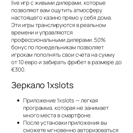
live игр с живыми дилерами, которые
позволяют вам ощутить атмосферу
настоящего казино прямо у себя дома.
Эти игры транслируются в реальном
времени и управляются
профессиональными дилерами. 50%
бонус по понедельникам позволяет
игрокам пополнять свои счета на сумму
от 10 евро и забирать фрибет в размере до
€300.
Зеркало 1xslots
Приложение 1xslots — легкая
программа, которая не занимает
много места в смартфоне.
После установки приложения вы
сможете мгновенно авторизоваться