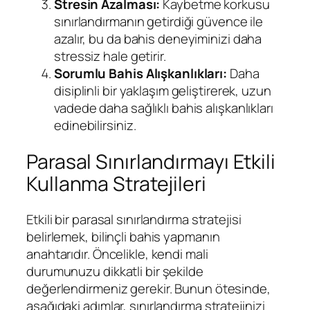
Stresin Azalması:
Kaybetme korkusu
sınırlandırmanın getirdiği güvence ile
azalır, bu da bahis deneyiminizi daha
stressiz hale getirir.
Sorumlu Bahis Alışkanlıkları:
Daha
disiplinli bir yaklaşım geliştirerek, uzun
vadede daha sağlıklı bahis alışkanlıkları
edinebilirsiniz.
Parasal Sınırlandırmayı Etkili
Kullanma Stratejileri
Etkili bir parasal sınırlandırma stratejisi
belirlemek, bilinçli bahis yapmanın
anahtarıdır. Öncelikle, kendi mali
durumunuzu dikkatli bir şekilde
değerlendirmeniz gerekir. Bunun ötesinde,
aşağıdaki adımlar, sınırlandırma stratejinizi