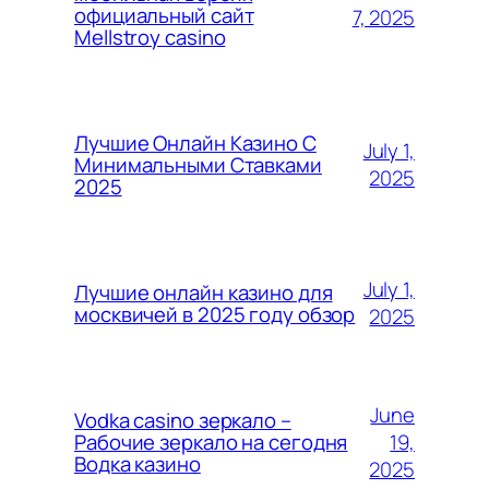
официальный сайт
7, 2025
Mellstroy casino
Лучшие Онлайн Казино С
July 1,
Минимальными Ставками
2025
2025
July 1,
Лучшие онлайн казино для
москвичей в 2025 году обзор
2025
June
Vodka casino зеркало –
19,
Рабочие зеркало на сегодня
Водка казино
2025