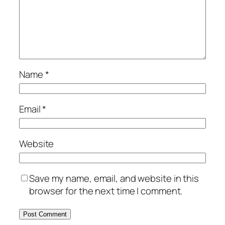
Name
*
Email
*
Website
Save my name, email, and website in this
browser for the next time I comment.