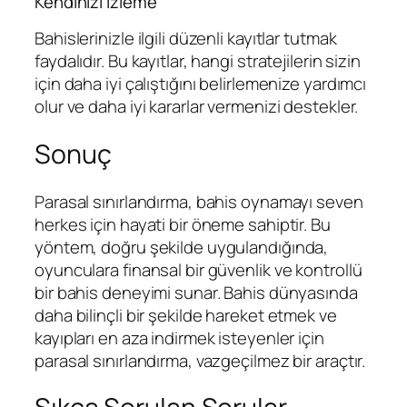
Kendinizi İzleme
Bahislerinizle ilgili düzenli kayıtlar tutmak
faydalıdır. Bu kayıtlar, hangi stratejilerin sizin
için daha iyi çalıştığını belirlemenize yardımcı
olur ve daha iyi kararlar vermenizi destekler.
Sonuç
Parasal sınırlandırma, bahis oynamayı seven
herkes için hayati bir öneme sahiptir. Bu
yöntem, doğru şekilde uygulandığında,
oyunculara finansal bir güvenlik ve kontrollü
bir bahis deneyimi sunar. Bahis dünyasında
daha bilinçli bir şekilde hareket etmek ve
kayıpları en aza indirmek isteyenler için
parasal sınırlandırma, vazgeçilmez bir araçtır.