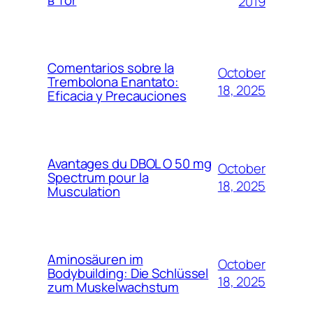
в Tor
2019
Comentarios sobre la
October
Trembolona Enantato:
18, 2025
Eficacia y Precauciones
Avantages du DBOL O 50 mg
October
Spectrum pour la
18, 2025
Musculation
Aminosäuren im
October
Bodybuilding: Die Schlüssel
18, 2025
zum Muskelwachstum