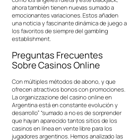
ahora también tienen nuevas sumado a
emocionantes variaciones. Estos añaden
una noticia y fascinante dinámica de juego a
los favoritos de siempre del gambling
establishment.
Preguntas Frecuentes
Sobre Casinos Online
Con múltiples métodos de abono, y que
ofrecen atractivos bonos con promociones.
La organizzazione del casino online en
Argentina está en constante evolución y
desarrollo” “sumado a no es de sorprender
que hayan aparecido tantos sitios de los
casinos en línea en vente libre para los
jugadores argentinos. Hemos analizado las