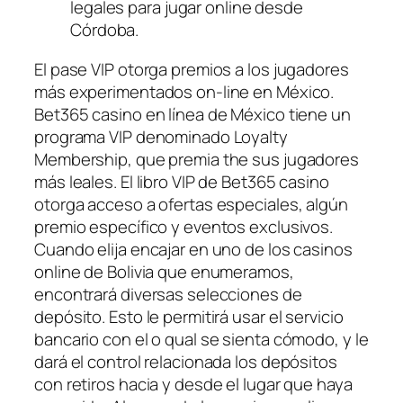
legales para jugar online desde
Córdoba.
El pase VIP otorga premios a los jugadores
más experimentados on-line en México.
Bet365 casino en línea de México tiene un
programa VIP denominado Loyalty
Membership, que premia the sus jugadores
más leales. El libro VIP de Bet365 casino
otorga acceso a ofertas especiales, algún
premio específico y eventos exclusivos.
Cuando elija encajar en uno de los casinos
online de Bolivia que enumeramos,
encontrará diversas selecciones de
depósito. Esto le permitirá usar el servicio
bancario con el o qual se sienta cómodo, y le
dará el control relacionada los depósitos
con retiros hacia y desde el lugar que haya