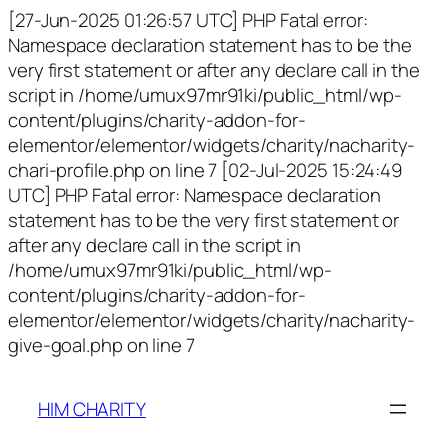
[27-Jun-2025 01:26:57 UTC] PHP Fatal error:
Namespace declaration statement has to be the
very first statement or after any declare call in the
script in /home/umux97mr91ki/public_html/wp-
content/plugins/charity-addon-for-
elementor/elementor/widgets/charity/nacharity-
chari-profile.php on line 7 [02-Jul-2025 15:24:49
UTC] PHP Fatal error: Namespace declaration
statement has to be the very first statement or
after any declare call in the script in
/home/umux97mr91ki/public_html/wp-
content/plugins/charity-addon-for-
elementor/elementor/widgets/charity/nacharity-
give-goal.php on line 7
HIM CHARITY