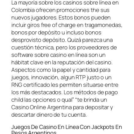
La mayoría sobre los casinos sobre línea en
Colombia ofrecen promociones the sus
nuevos jugadores. Estos bonos pueden
incluir giros free of charge en tragamonedas,
bonos por depósito u incluso bonos
desprovisto depósito. Quizá parezca una
cuestión técnica, pero los proveedores de
software sobre casino en línea son un
hábitat clave en la reputación del casino.
Aspectos como la papel y cantidad para
juegos, innovación, algun RTP justo o un
RNG certificado les permiten situarse entre
los más destacados. Los métodos de pago
child las opciones o qual” “te brinda un
Casino Online Argentina para depositar y
descartar dinero de tu cuenta.
Juegos De Casino En Línea Con Jackpots En
Pesos Argentinos