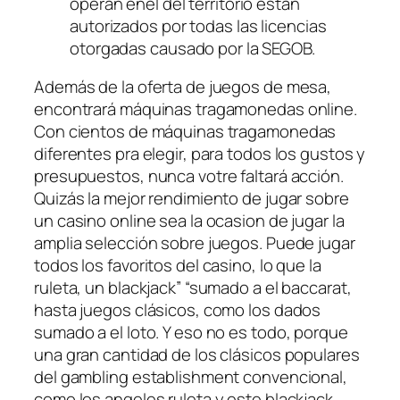
operan enel del territorio están
autorizados por todas las licencias
otorgadas causado por la SEGOB.
Además de la oferta de juegos de mesa,
encontrará máquinas tragamonedas online.
Con cientos de máquinas tragamonedas
diferentes pra elegir, para todos los gustos y
presupuestos, nunca votre faltará acción.
Quizás la mejor rendimiento de jugar sobre
un casino online sea la ocasion de jugar la
amplia selección sobre juegos. Puede jugar
todos los favoritos del casino, lo que la
ruleta, un blackjack” “sumado a el baccarat,
hasta juegos clásicos, como los dados
sumado a el loto. Y eso no es todo, porque
una gran cantidad de los clásicos populares
del gambling establishment convencional,
como los angeles ruleta y este blackjack,