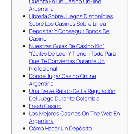
Cuenta En Un Casino On-line
Argentina
Librería Sobre Juegos Disponibles
Sobre Los Casinos Sobre Línea
Depositar Y Conseguir Bonos De
Casino
Nuestras Guías De Casino Kid”
“fáciles De Leer Y Tienen Todo Para
Que Te Conviertas Durante Un
Profesional
Dónde Jugar Casino Online
Argentina
Una Breve Relato De La Regulación
Del Juego Durante Colombia
Fresh Casino
Los Mejores Casinos On The Web En
Argentina
Cómo Hacer Un Depósito