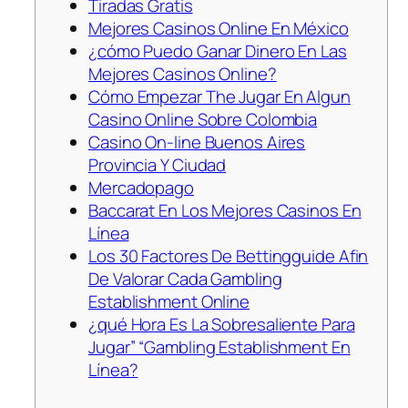
Tiradas Gratis
Mejores Casinos Online En México
¿cómo Puedo Ganar Dinero En Las
Mejores Casinos Online?
Cómo Empezar The Jugar En Algun
Casino Online Sobre Colombia
Casino On-line Buenos Aires
Provincia Y Ciudad
Mercadopago
Baccarat En Los Mejores Casinos En
Línea
Los 30 Factores De Bettingguide Afin
De Valorar Cada Gambling
Establishment Online
¿qué Hora Es La Sobresaliente Para
Jugar” “Gambling Establishment En
Línea?