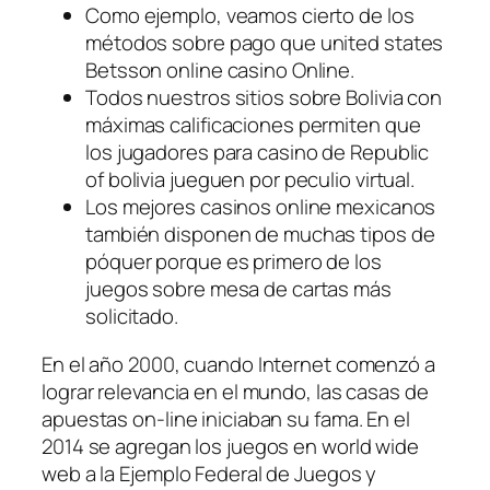
Como ejemplo, veamos cierto de los
métodos sobre pago que united states
Betsson online casino Online.
Todos nuestros sitios sobre Bolivia con
máximas calificaciones permiten que
los jugadores para casino de Republic
of bolivia jueguen por peculio virtual.
Los mejores casinos online mexicanos
también disponen de muchas tipos de
póquer porque es primero de los
juegos sobre mesa de cartas más
solicitado.
En el año 2000, cuando Internet comenzó a
lograr relevancia en el mundo, las casas de
apuestas on-line iniciaban su fama. En el
2014 se agregan los juegos en world wide
web a la Ejemplo Federal de Juegos y