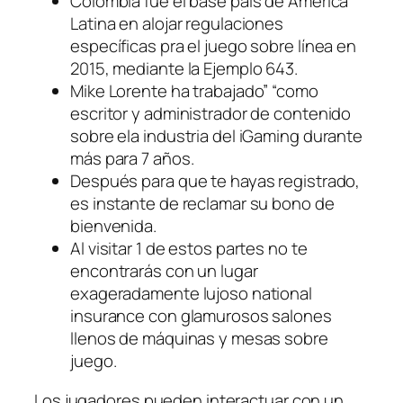
Colombia fue el base país de América
Latina en alojar regulaciones
específicas pra el juego sobre línea en
2015, mediante la Ejemplo 643.
Mike Lorente ha trabajado” “como
escritor y administrador de contenido
sobre ela industria del iGaming durante
más para 7 años.
Después para que te hayas registrado,
es instante de reclamar su bono de
bienvenida.
Al visitar 1 de estos partes no te
encontrarás con un lugar
exageradamente lujoso national
insurance con glamurosos salones
llenos de máquinas y mesas sobre
juego.
Los jugadores pueden interactuar con un