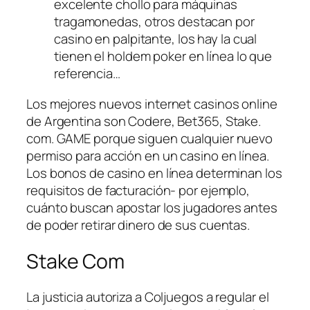
excelente chollo para máquinas
tragamonedas, otros destacan por
casino en palpitante, los hay la cual
tienen el holdem poker en línea lo que
referencia…
Los mejores nuevos internet casinos online
de Argentina son Codere, Bet365, Stake.
com. GAME porque siguen cualquier nuevo
permiso para acción en un casino en línea.
Los bonos de casino en línea determinan los
requisitos de facturación- por ejemplo,
cuánto buscan apostar los jugadores antes
de poder retirar dinero de sus cuentas.
Stake Com
La justicia autoriza a Coljuegos a regular el