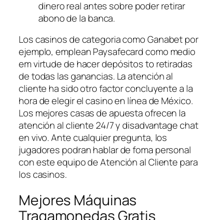
dinero real antes sobre poder retirar
abono de la banca.
Los casinos de categoria como Ganabet por
ejemplo, emplean Paysafecard como medio
em virtude de hacer depósitos to retiradas
de todas las ganancias. La atención al
cliente ha sido otro factor concluyente a la
hora de elegir el casino en línea de México.
Los mejores casas de apuesta ofrecen la
atención al cliente 24/7 y disadvantage chat
en vivo. Ante cualquier pregunta, los
jugadores podran hablar de foma personal
con este equipo de Atención al Cliente para
los casinos.
Mejores Máquinas
Tragamonedas Gratis