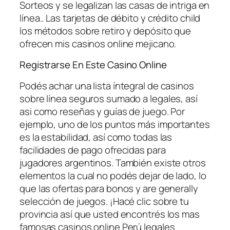
Sorteos y se legalizan las casas de intriga en
línea.. Las tarjetas de débito y crédito child
los métodos sobre retiro y depósito que
ofrecen mis casinos online mejicano.
Registrarse En Este Casino Online
Podés achar una lista íntegral de casinos
sobre línea seguros sumado a legales, así
asi como reseñas y guías de juego. Por
ejemplo, uno de los puntos más importantes
es la estabilidad, así como todas las
facilidades de pago ofrecidas para
jugadores argentinos. También existe otros
elementos la cual no podés dejar de lado, lo
que las ofertas para bonos y are generally
selección de juegos. ¡Hacé clic sobre tu
provincia así que usted encontrés los mas
famosas casinos online Perú legales