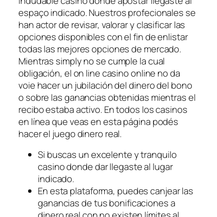
indudable casino donde apostar llegaste al
espaço indicado. Nuestros profecionales se
han actor de revisar, valorar y clasificar las
opciones disponibles con el fin de enlistar
todas las mejores opciones de mercado.
Mientras simply no se cumple la cual
obligación, el on line casino online no da
voie hacer un jubilación del dinero del bono
o sobre las ganancias obtenidas mientras el
recibo estaba activo. En todos los casinos
en línea que veas en esta página podés
hacer el juego dinero real.
Si buscas un excelente y tranquilo
casino donde dar llegaste al lugar
indicado.
En esta plataforma, puedes canjear las
ganancias de tus bonificaciones a
dinero real con no existen límites al