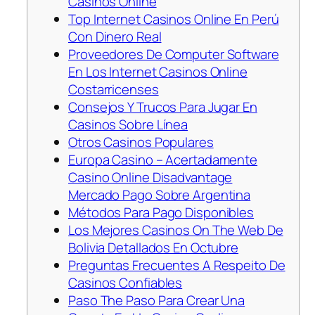
Casinos Online
Top Internet Casinos Online En Perú
Con Dinero Real
Proveedores De Computer Software
En Los Internet Casinos Online
Costarricenses
Consejos Y Trucos Para Jugar En
Casinos Sobre Línea
Otros Casinos Populares
Europa Casino – Acertadamente
Casino Online Disadvantage
Mercado Pago Sobre Argentina
Métodos Para Pago Disponibles
Los Mejores Casinos On The Web De
Bolivia Detallados En Octubre
Preguntas Frecuentes A Respeito De
Casinos Confiables
Paso The Paso Para Crear Una