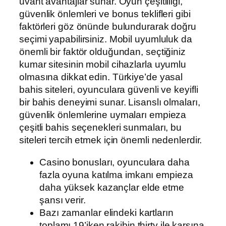
uvant avantajlar sunar. Oyun çeşitliliği,
güvenlik önlemleri ve bonus teklifleri gibi
faktörleri göz önünde bulundurarak doğru
seçimi yapabilirsiniz. Mobil uyumluluk da
önemli bir faktör olduğundan, seçtiğiniz
kumar sitesinin mobil cihazlarla uyumlu
olmasına dikkat edin. Türkiye’de yasal
bahis siteleri, oyunculara güvenli ve keyifli
bir bahis deneyimi sunar. Lisanslı olmaları,
güvenlik önlemlerine uymaları empieza
çeşitli bahis seçenekleri sunmaları, bu
siteleri tercih etmek için önemli nedenlerdir.
Casino bonusları, oyunculara daha
fazla oyuna katılma imkanı empieza
daha yüksek kazançlar elde etme
şansı verir.
Bazı zamanlar elindeki kartların
toplamı 19’iken rakibin thirty ile karşına