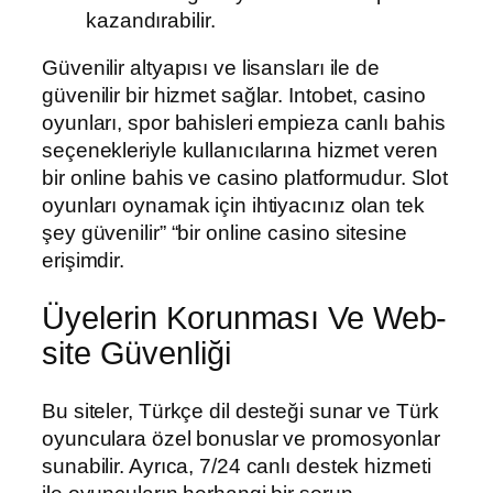
kazandırabilir.
Güvenilir altyapısı ve lisansları ile de
güvenilir bir hizmet sağlar. Intobet, casino
oyunları, spor bahisleri empieza canlı bahis
seçenekleriyle kullanıcılarına hizmet veren
bir online bahis ve casino platformudur. Slot
oyunları oynamak için ihtiyacınız olan tek
şey güvenilir” “bir online casino sitesine
erişimdir.
Üyelerin Korunması Ve Web-
site Güvenliği
Bu siteler, Türkçe dil desteği sunar ve Türk
oyunculara özel bonuslar ve promosyonlar
sunabilir. Ayrıca, 7/24 canlı destek hizmeti