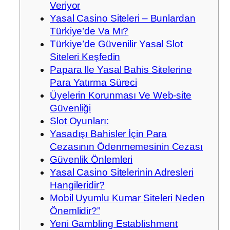
Veriyor
Yasal Casino Siteleri – Bunlardan
Türkiye’de Va Mı?
Türkiye’de Güvenilir Yasal Slot
Siteleri Keşfedin
Papara Ile Yasal Bahis Sitelerine
Para Yatırma Süreci
Üyelerin Korunması Ve Web-site
Güvenliği
Slot Oyunları:
Yasadışı Bahisler İçin Para
Cezasının Ödenmemesinin Cezası
Güvenlik Önlemleri
Yasal Casino Sitelerinin Adresleri
Hangileridir?
Mobil Uyumlu Kumar Siteleri Neden
Önemlidir?”
Yeni Gambling Establishment