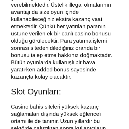
verebilmektedir. Üstelik illegal olmalarının
avantajı da size oyun içinde
kullanabileceğiniz ekstra kazanç vaat
etmektedir. Çünkü her yatırılan paranın
üstüne verilen ek bir canlı casino bonusu
olduğu görülecektir. Para yatırma işlemi
sonrası siteden dilediğiniz oranda bir
bonusu talep etme hakkınız doğmaktadır.
Bütün oyunlarda kullanışlı bir hava
yaratırken added bonus sayesinde
kazançta kolay olacaktır.
Slot Oyunları:
Casino bahis siteleri yüksek kazanç
sağlamaları dışında yüksek eğlenceli
ortamı ile de tanınır. Uzun yıllardır bu
sektörde çalıştıktan sonra kullanıcıların