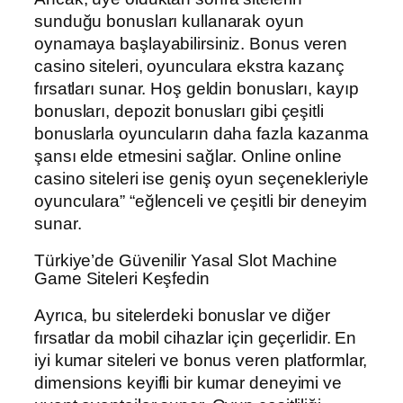
sunduğu bonusları kullanarak oyun
oynamaya başlayabilirsiniz. Bonus veren
casino siteleri, oyunculara ekstra kazanç
fırsatları sunar. Hoş geldin bonusları, kayıp
bonusları, depozit bonusları gibi çeşitli
bonuslarla oyuncuların daha fazla kazanma
şansı elde etmesini sağlar. Online online
casino siteleri ise geniş oyun seçenekleriyle
oyunculara” “eğlenceli ve çeşitli bir deneyim
sunar.
Türkiye’de Güvenilir Yasal Slot Machine
Game Siteleri Keşfedin
Ayrıca, bu sitelerdeki bonuslar ve diğer
fırsatlar da mobil cihazlar için geçerlidir. En
iyi kumar siteleri ve bonus veren platformlar,
dimensions keyifli bir kumar deneyimi ve