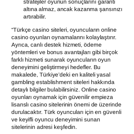
stratejiler oyunun sonuçlarını garanti
altına almaz, ancak kazanma şansınızı
artırabilir.
“Türkçe casino siteleri, oyuncuların online
casino oyunları oynamalarını kolaylaştırır.
Ayrıca, canlı destek hizmeti, ödeme
yöntemleri ve bonus avantajları gibi birçok
farklı hizmeti sunarak oyuncuların oyun
deneyimini geliştirmeyi hedefler. Bu
makalede, Türkiye’deki en kaliteli yasal
gambling establishment siteleri hakkında
detaylı bilgiler bulabilirsiniz. Online casino
oyunları oynamak için güvenilir empieza
lisanslı casino sitelerinin önemi de üzerinde
durulacaktır. Türk oyuncuları için en güvenli
ve keyifli oyuncu deneyimini sunan
sitelerinin adresi keşfedin.