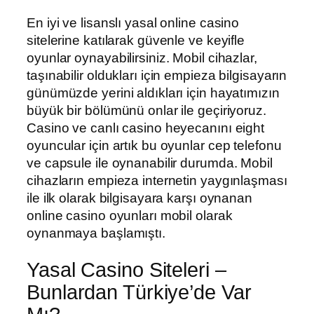
En iyi ve lisanslı yasal online casino
sitelerine katılarak güvenle ve keyifle
oyunlar oynayabilirsiniz. Mobil cihazlar,
taşınabilir oldukları için empieza bilgisayarın
günümüzde yerini aldıkları için hayatımızın
büyük bir bölümünü onlar ile geçiriyoruz.
Casino ve canlı casino heyecanını eight
oyuncular için artık bu oyunlar cep telefonu
ve capsule ile oynanabilir durumda. Mobil
cihazların empieza internetin yaygınlaşması
ile ilk olarak bilgisayara karşı oynanan
online casino oyunları mobil olarak
oynanmaya başlamıştı.
Yasal Casino Siteleri –
Bunlardan Türkiye’de Var