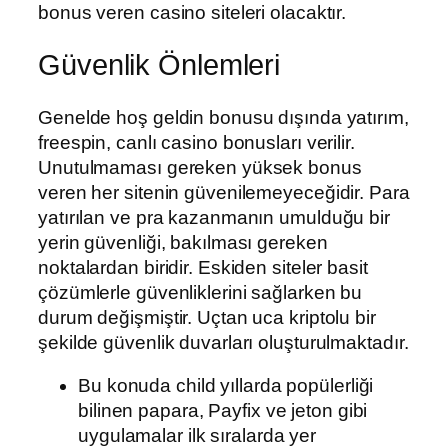
bonus veren casino siteleri olacaktır.
Güvenlik Önlemleri
Genelde hoş geldin bonusu dışında yatırım,
freespin, canlı casino bonusları verilir.
Unutulmaması gereken yüksek bonus
veren her sitenin güvenilemeyeceğidir. Para
yatırılan ve pra kazanmanın umulduğu bir
yerin güvenliği, bakılması gereken
noktalardan biridir. Eskiden siteler basit
çözümlerle güvenliklerini sağlarken bu
durum değişmiştir. Uçtan uca kriptolu bir
şekilde güvenlik duvarları oluşturulmaktadır.
Bu konuda child yıllarda popülerliği
bilinen papara, Payfix ve jeton gibi
uygulamalar ilk sıralarda yer