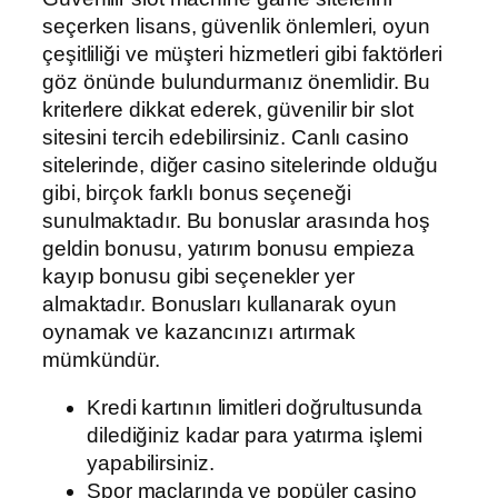
seçerken lisans, güvenlik önlemleri, oyun
çeşitliliği ve müşteri hizmetleri gibi faktörleri
göz önünde bulundurmanız önemlidir. Bu
kriterlere dikkat ederek, güvenilir bir slot
sitesini tercih edebilirsiniz. Canlı casino
sitelerinde, diğer casino sitelerinde olduğu
gibi, birçok farklı bonus seçeneği
sunulmaktadır. Bu bonuslar arasında hoş
geldin bonusu, yatırım bonusu empieza
kayıp bonusu gibi seçenekler yer
almaktadır. Bonusları kullanarak oyun
oynamak ve kazancınızı artırmak
mümkündür.
Kredi kartının limitleri doğrultusunda
dilediğiniz kadar para yatırma işlemi
yapabilirsiniz.
Spor maçlarında ve popüler casino