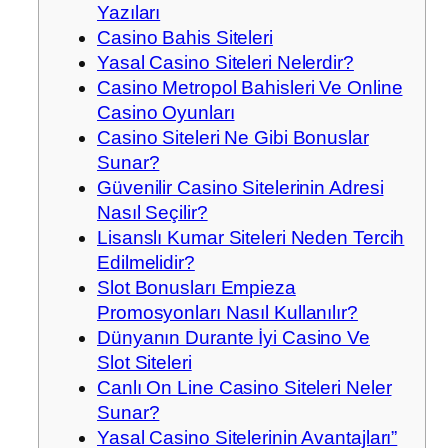
Yazıları
Casino Bahis Siteleri
Yasal Casino Siteleri Nelerdir?
Casino Metropol Bahisleri Ve Online
Casino Oyunları
Casino Siteleri Ne Gibi Bonuslar
Sunar?
Güvenilir Casino Sitelerinin Adresi
Nasıl Seçilir?
Lisanslı Kumar Siteleri Neden Tercih
Edilmelidir?
Slot Bonusları Empieza
Promosyonları Nasıl Kullanılır?
Dünyanın Durante İyi Casino Ve
Slot Siteleri
Canlı On Line Casino Siteleri Neler
Sunar?
Yasal Casino Sitelerinin Avantajları”