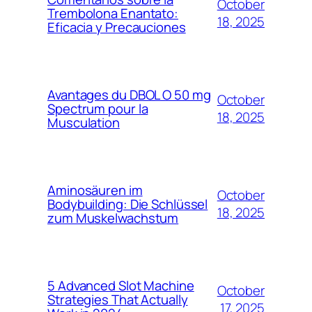
October
Trembolona Enantato:
18, 2025
Eficacia y Precauciones
Avantages du DBOL O 50 mg
October
Spectrum pour la
18, 2025
Musculation
Aminosäuren im
October
Bodybuilding: Die Schlüssel
18, 2025
zum Muskelwachstum
5 Advanced Slot Machine
October
Strategies That Actually
17, 2025