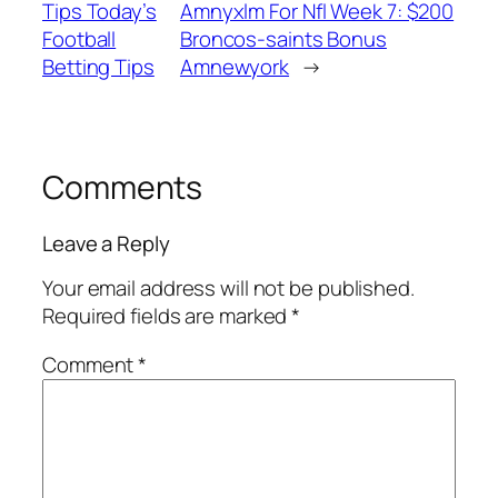
Tips Today’s
Amnyxlm For Nfl Week 7: $200
Football
Broncos-saints Bonus
Betting Tips
Amnewyork
→
Comments
Leave a Reply
Your email address will not be published.
Required fields are marked
*
Comment
*