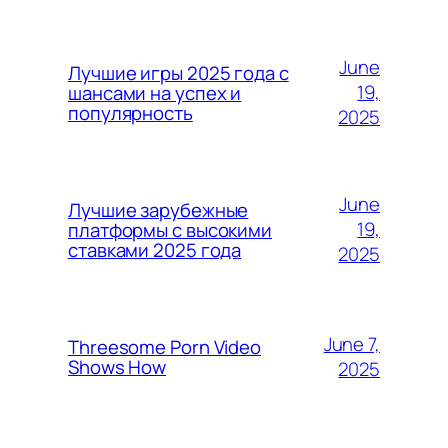
June
Лучшие игры 2025 года с
19,
шансами на успех и
популярность
2025
June
Лучшие зарубежные
19,
платформы с высокими
ставками 2025 года
2025
June 7,
Threesome Porn Video
Shows How
2025