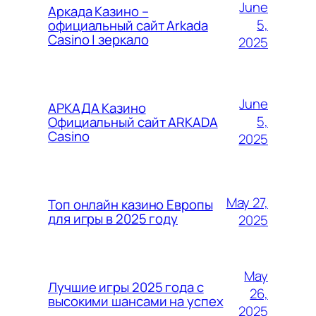
June
Аркада Казино –
5,
официальный сайт Arkada
Casino | зеркало
2025
June
АРКАДА Казино
5,
Официальный сайт ARKADA
Casino
2025
May 27,
Топ онлайн казино Европы
для игры в 2025 году
2025
May
Лучшие игры 2025 года с
26,
высокими шансами на успех
2025