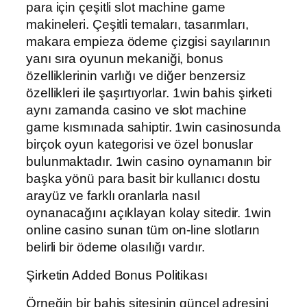
para için çeşitli slot machine game
makineleri. Çeşitli temaları, tasarımları,
makara empieza ödeme çizgisi sayılarının
yanı sıra oyunun mekaniği, bonus
özelliklerinin varlığı ve diğer benzersiz
özellikleri ile şaşırtıyorlar. 1win bahis şirketi
aynı zamanda casino ve slot machine
game kısmınada sahiptir. 1win casinosunda
birçok oyun kategorisi ve özel bonuslar
bulunmaktadır. 1win casino oynamanın bir
başka yönü para basit bir kullanıcı dostu
arayüz ve farklı oranlarla nasıl
oynanacağını açıklayan kolay sitedir. 1win
online casino sunan tüm on-line slotların
belirli bir ödeme olasılığı vardır.
Şirketin Added Bonus Politikası
Örneğin bir bahis sitesinin güncel adresini