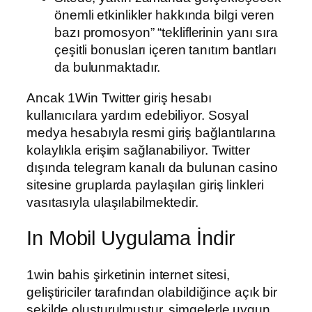
önemli etkinlikler hakkında bilgi veren
bazı promosyon” “tekliflerinin yanı sıra
çeşitli bonusları içeren tanıtım bantları
da bulunmaktadır.
Ancak 1Win Twitter giriş hesabı
kullanıcılara yardım edebiliyor. Sosyal
medya hesabıyla resmi giriş bağlantılarına
kolaylıkla erişim sağlanabiliyor. Twitter
dışında telegram kanalı da bulunan casino
sitesine gruplarda paylaşılan giriş linkleri
vasıtasıyla ulaşılabilmektedir.
In Mobil Uygulama İndir
1win bahis şirketinin internet sitesi,
geliştiriciler tarafından olabildiğince açık bir
şekilde oluşturulmuştur, simgelerle uygun