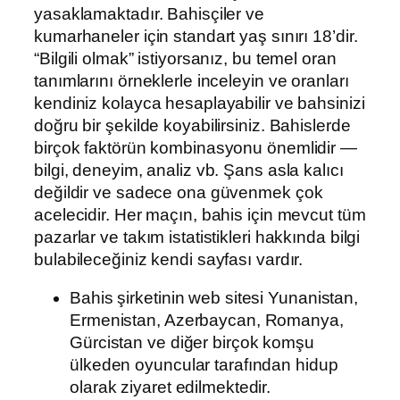
yasaklamaktadır. Bahisçiler ve
kumarhaneler için standart yaş sınırı 18’dir.
“Bilgili olmak” istiyorsanız, bu temel oran
tanımlarını örneklerle inceleyin ve oranları
kendiniz kolayca hesaplayabilir ve bahsinizi
doğru bir şekilde koyabilirsiniz. Bahislerde
birçok faktörün kombinasyonu önemlidir —
bilgi, deneyim, analiz vb. Şans asla kalıcı
değildir ve sadece ona güvenmek çok
acelecidir. Her maçın, bahis için mevcut tüm
pazarlar ve takım istatistikleri hakkında bilgi
bulabileceğiniz kendi sayfası vardır.
Bahis şirketinin web sitesi Yunanistan,
Ermenistan, Azerbaycan, Romanya,
Gürcistan ve diğer birçok komşu
ülkeden oyuncular tarafından hidup
olarak ziyaret edilmektedir.