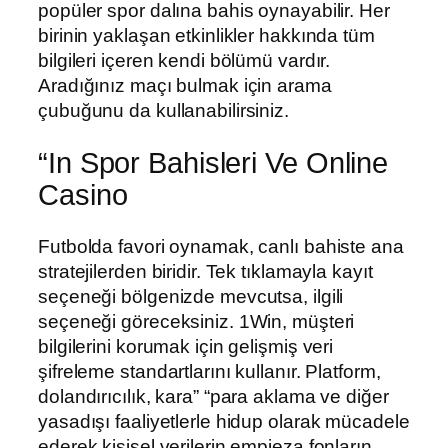
popüler spor dalına bahis oynayabilir. Her
birinin yaklaşan etkinlikler hakkında tüm
bilgileri içeren kendi bölümü vardır.
Aradığınız maçı bulmak için arama
çubuğunu da kullanabilirsiniz.
“In Spor Bahisleri Ve Online
Casino
Futbolda favori oynamak, canlı bahiste ana
stratejilerden biridir. Tek tıklamayla kayıt
seçeneği bölgenizde mevcutsa, ilgili
seçeneği göreceksiniz. 1Win, müşteri
bilgilerini korumak için gelişmiş veri
şifreleme standartlarını kullanır. Platform,
dolandırıcılık, kara” “para aklama ve diğer
yasadışı faaliyetlerle hidup olarak mücadele
ederek kişisel verilerin empieza fonların