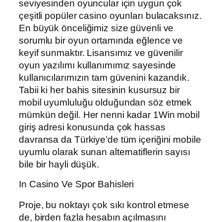
seviyesinden oyuncular için uygun çok
çeşitli popüler casino oyunları bulacaksınız.
En büyük önceliğimiz size güvenli ve
sorumlu bir oyun ortamında eğlence ve
keyif sunmaktır. Lisansımız ve güvenilir
oyun yazılımı kullanımımız sayesinde
kullanıcılarımızın tam güvenini kazandık.
Tabii ki her bahis sitesinin kusursuz bir
mobil uyumluluğu olduğundan söz etmek
mümkün değil. Her nenni kadar 1Win mobil
giriş adresi konusunda çok hassas
davransa da Türkiye’de tüm içeriğini mobile
uyumlu olarak sunan alternatiflerin sayısı
bile bir hayli düşük.
In Casino Ve Spor Bahisleri
Proje, bu noktayı çok sıkı kontrol etmese
de, birden fazla hesabın açılmasını