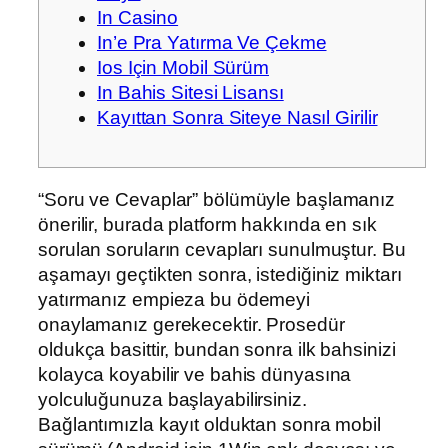
In Casino
In’e Pra Yatırma Ve Çekme
Ios Için Mobil Sürüm
In Bahis Sitesi Lisansı
Kayıttan Sonra Siteye Nasıl Girilir
“Soru ve Cevaplar” bölümüyle başlamanız
önerilir, burada platform hakkında en sık
sorulan soruların cevapları sunulmuştur. Bu
aşamayı geçtikten sonra, istediğiniz miktarı
yatırmanız empieza bu ödemeyi
onaylamanız gerekecektir. Prosedür
oldukça basittir, bundan sonra ilk bahsinizi
kolayca koyabilir ve bahis dünyasına
yolculuğunuza başlayabilirsiniz.
Bağlantımızla kayıt olduktan sonra mobil