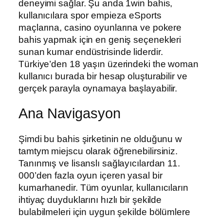
deneyimi sağlar. Şu anda 1win bahis,
kullanıcılara spor empieza eSports
maçlarına, casino oyunlarına ve pokere
bahis yapmak için en geniş seçenekleri
sunan kumar endüstrisinde liderdir.
Türkiye’den 18 yaşın üzerindeki the woman
kullanıcı burada bir hesap oluşturabilir ve
gerçek parayla oynamaya başlayabilir.
Ana Navigasyon
Şimdi bu bahis şirketinin ne olduğunu w
tamtym miejscu olarak öğrenebilirsiniz.
Tanınmış ve lisanslı sağlayıcılardan 11.
000’den fazla oyun içeren yasal bir
kumarhanedir. Tüm oyunlar, kullanıcıların
ihtiyaç duyduklarını hızlı bir şekilde
bulabilmeleri için uygun şekilde bölümlere