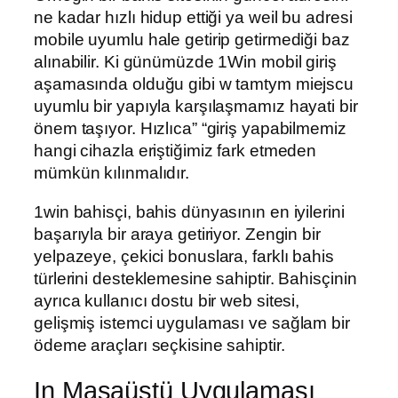
ne kadar hızlı hidup ettiği ya weil bu adresi
mobile uyumlu hale getirip getirmediği baz
alınabilir. Ki günümüzde 1Win mobil giriş
aşamasında olduğu gibi w tamtym miejscu
uyumlu bir yapıyla karşılaşmamız hayati bir
önem taşıyor. Hızlıca” “giriş yapabilmemiz
hangi cihazla eriştiğimiz fark etmeden
mümkün kılınmalıdır.
1win bahisçi, bahis dünyasının en iyilerini
başarıyla bir araya getiriyor. Zengin bir
yelpazeye, çekici bonuslara, farklı bahis
türlerini desteklemesine sahiptir. Bahisçinin
ayrıca kullanıcı dostu bir web sitesi,
gelişmiş istemci uygulaması ve sağlam bir
ödeme araçları seçkisine sahiptir.
In Masaüstü Uygulaması