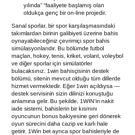
yılında” “faaliyete başlamış olan
oldukça genç bir on-line projedir.
Sanal sporlar, bir spor karşılaşmasındaki
takımlardan birinin galibiyeti üzerine bahis
oynayabileceğiniz çevrimiçi spor bahis
simülasyonlarıdır. Bu bölümde futbol
maçları, hokey, tenis, kriket, volant, voleybol
ve diğer sporlar için simülatörler
bulacaksınız. 1win bahisçisinin destek
bölümü, sitenin mevcut olduğu tüm dillerde
hizmet vermektedir. Eğer 1win açıldıysa —
destek servisinin sizin dilinizi konuştuğu
anlamına gelir. Bu şekilde, 1WIN’in nakit
iade sistemi, bahislerin bir kısmını
oyuncunun bonus bakiyesine geri dönerek
oyun sürecini daha cazip ve karlı hale
getirir. 1Win bet ayrıca spor bahisleriyle de