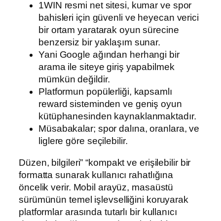
1WIN resmi net sitesi, kumar ve spor
bahisleri için güvenli ve heyecan verici
bir ortam yaratarak oyun sürecine
benzersiz bir yaklaşım sunar.
Yani Google ağından herhangi bir
arama ile siteye giriş yapabilmek
mümkün değildir.
Platformun popülerliği, kapsamlı
reward sisteminden ve geniş oyun
kütüphanesinden kaynaklanmaktadır.
Müsabakalar; spor dalına, oranlara, ve
liglere göre seçilebilir.
Düzen, bilgileri” “kompakt ve erişilebilir bir
formatta sunarak kullanıcı rahatlığına
öncelik verir. Mobil arayüz, masaüstü
sürümünün temel işlevselliğini koruyarak
platformlar arasında tutarlı bir kullanıcı