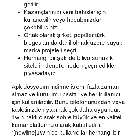
getirir.
Kazançlarınızı yeni bahisler için
kullanabilir veya hesabınızdan
çekebilirsiniz.
Ortak olarak şirket, popüler türk
blogcuları da dahil olmak üzere büyük
marka projeleri seçti.
Herhangi bir şekilde biliyorsunuz ki
sitelerin denetlemeden geçmedikleri
piyasadayız.
Apk dosyasını indirme işlemi fazla zaman
almaz ve kurulumu basittir ve her kullanıcı
için kullanılabilir. Bunu telefonunuzdan veya
tabletinizden yapmak çok daha uygundur.
1win haklı olarak sobre büyük ve en kaliteli
kumar platformu olarak kabul edilir.”
“[newline]1Win de kullanıcılar herhangi bir