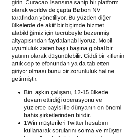
girin. Curacao lisansına sahip bir platform
olarak worldwide çapta Bizbon NV
tarafından yönetiliyor. Bu yüzden diğer
ülkelerde de aktif bir biçimde hizmet
alabildiğimiz için tecrübeyle bezenmiş
altyapısından faydalanabiliyoruz. Mobil
uyumluluk zaten başlı başına global bir
yatırım olarak düşünülebilir. Ciddi bir kitlenin
artık cep telefonundan ya da tabletten
giriyor olması bunu bir zorunluluk haline
getirmiştir.
Bini aşkın çalışanı, 12-15 ülkede
devam ettirdiği operasyonu ve
yüzlerce bayisi ile dünyanın en önemli
bahis şirketlerinden biridir.
1Win müşterileri Twitter hesabını
kullanarak sorularını sorma ve müşteri