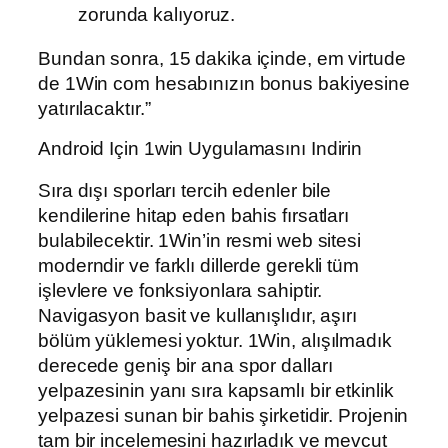
zorunda kalıyoruz.
Bundan sonra, 15 dakika içinde, em virtude
de 1Win com hesabınızın bonus bakiyesine
yatırılacaktır.”
Android Için 1win Uygulamasını Indirin
Sıra dışı sporları tercih edenler bile
kendilerine hitap eden bahis fırsatları
bulabilecektir. 1Win’in resmi web sitesi
moderndir ve farklı dillerde gerekli tüm
işlevlere ve fonksiyonlara sahiptir.
Navigasyon basit ve kullanışlıdır, aşırı
bölüm yüklemesi yoktur. 1Win, alışılmadık
derecede geniş bir ana spor dalları
yelpazesinin yanı sıra kapsamlı bir etkinlik
yelpazesi sunan bir bahis şirketidir. Projenin
tam bir incelemesini hazırladık ve mevcut