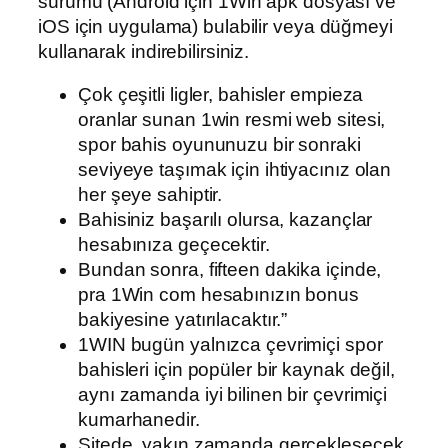
sürümü (Android için 1Win apk dosyası ve
iOS için uygulama) bulabilir veya düğmeyi
kullanarak indirebilirsiniz.
Çok çeşitli ligler, bahisler empieza
oranlar sunan 1win resmi web sitesi,
spor bahis oyununuzu bir sonraki
seviyeye taşımak için ihtiyacınız olan
her şeye sahiptir.
Bahisiniz başarılı olursa, kazançlar
hesabınıza geçecektir.
Bundan sonra, fifteen dakika içinde,
pra 1Win com hesabınızın bonus
bakiyesine yatırılacaktır.”
1WIN bugün yalnızca çevrimiçi spor
bahisleri için popüler bir kaynak değil,
aynı zamanda iyi bilinen bir çevrimiçi
kumarhanedir.
Sitede, yakın zamanda gerçekleşecek