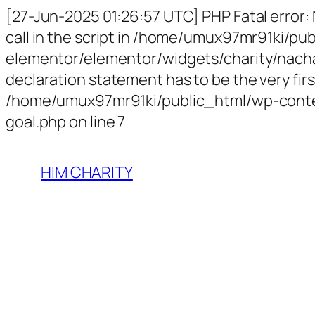
[27-Jun-2025 01:26:57 UTC] PHP Fatal error:
call in the script in /home/umux97mr91ki/p
elementor/elementor/widgets/charity/nachari
declaration statement has to be the very first
/home/umux97mr91ki/public_html/wp-conten
goal.php on line 7
HIM CHARITY