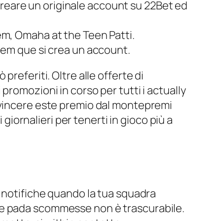
creare un originale account su 22Bet ed
’em, Omaha at the Teen Patti.
em que si crea un account.
referiti. Oltre alle offerte di
promozioni in corso per tutti i actually
 vincere este premio dal montepremi
 giornalieri per tenerti in gioco più a
e notifiche quando la tua squadra
itore pada scommesse non è trascurabile.