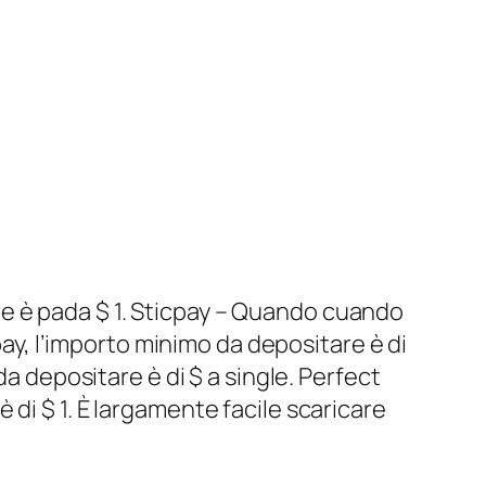
e è pada $ 1. Sticpay – Quando cuando
pay, l’importo minimo da depositare è di
da depositare è di $ a single. Perfect
di $ 1. È largamente facile scaricare