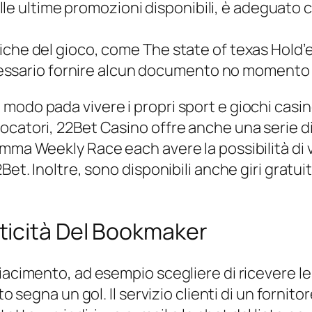
le ultime promozioni disponibili, è adeguato 
assiche del gioco, come The state of texas Hold
essario fornire alcun documento no momento 
do pada vivere i propri sport e giochi casinò p
catori, 22Bet Casino offre anche una serie di 
amma Weekly Race each avere la possibilità di
et. Inoltre, sono disponibili anche giri gratuiti
ticità Del Bookmaker
piacimento, ad esempio scegliere di ricevere l
ito segna un gol. Il servizio clienti di un forn