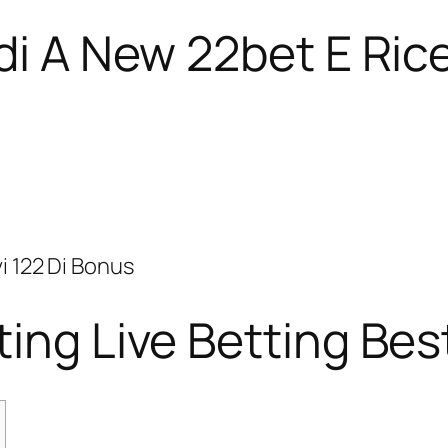
di A New 22bet E Ric
i 122 Di Bonus
ting Live Betting Be