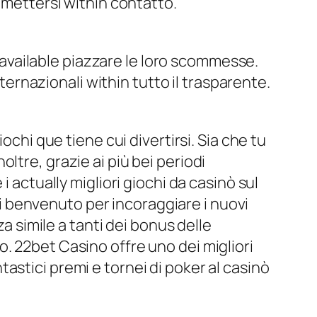
 mettersi within contatto.
 available piazzare le loro scommesse.
ernazionali within tutto il trasparente.
ochi que tiene cui divertirsi. Sia che tu
noltre, grazie ai più bei periodi
 actually migliori giochi da casinò sul
 benvenuto per incoraggiare i nuovi
za simile a tanti dei bonus delle
. 22bet Casino offre uno dei migliori
astici premi e tornei di poker al casinò