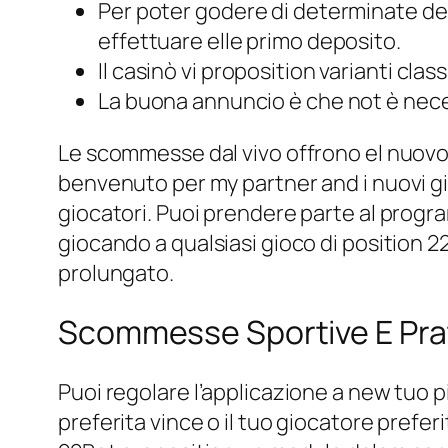
Per poter godere di determinate del
effettuare elle primo deposito.
Il casinò vi proposition varianti cl
La buona annuncio è che not è nec
Le scommesse dal vivo offrono el nuovo mo
benvenuto per my partner and i nuovi gio
giocatori. Puoi prendere parte al progr
giocando a qualsiasi gioco di position 22B
prolungato.
Scommesse Sportive E Pra
Puoi regolare l’applicazione a new tuo 
preferita vince o il tuo giocatore prefer