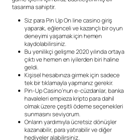
tasarıma sahiptir.
Siz para Pin Up On line casino giriş
yaparak, eğlenceli ve kazançlı bir oyun
deneyimi yaşamak için hemen
kaydolabilirsiniz.
Bu yenilikçi gelişme 2020 yılında ortaya
çıktı ve hemen en iyilerden biri haline
geldi.
Kişisel hesabınıza girmek için sadece
tek bir tıklamayla yapmanız gerekir.
Pin-Up Casino’nun e-cüzdanlar, banka
havaleleri empieza kripto para dahil
olmak üzere çeşitli ödeme seçenekleri
sunmasını seviyorum.
Onların yardımıyla ücretsiz dönüşler
kazanabilir, para yatırabilir ve diğer
hediyeler alabilirsiniz.