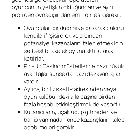
oyuncunun yetişkin olduğundan ve aynı
profilden oynadığından emin olması gerekir.
Oyuncular, bir düğmeye basarak balonu
kendileri” “şişirerek ve ardından
potansiyel kazançlarını talep etmek için
serbest bırakarak oyuna aktif olarak
katılırlar.
Pin-Up Casino müşterilerine bazı büyük
avantajlar sunsa da, bazı dezavantajları
vardır.
Ayrıca, bir fiziksel IP adresinden veya
oyun kulübündeki aile başına birden
fazla hesabı etkinleştirmek de yasaktır.
Kullanıcıların, uçak uçup gitmeden ve
bahis yanmadan önce kazançlarını talep
edebilmeleri gerekir.