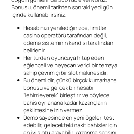
Bonusu, önemli tarihten sonraki yedi gün
içinde kullanabilirsiniz.
Hesabınızı yenilediğinizde, limitler
casino operatörü tarafından değil,
ödeme sisteminin kendisi tarafından
belirlenir.
Her türden oyuncuya hitap eden
eğlenceli ve heyecan verici bir temaya
sahip çevrimiçi bir slot makinesidir.
Bu önemlidir, çünkü birçok kumarhane
bonusu ve gerçek bir hesabı
“lehimleyerek” birleştirir ve böylece
bahis oynanana kadar kazançların
çekilmesine izin vermez.
Demo sayesinde en yeni öğeleri test
edebilir, gelecekteki nakit bahisler için
en iyi slotu arayabilir, kazanma şansını