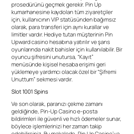
prosedürünü geçmek gerekir. Pin Up
kumarhanesine kaydolan tüm ziyaretçiler
için, kullanıcının VIP statüsünden bağımsız
olarak, para transferi için aynı kurallar ve
limitler vardır. Hediye tutarı müşterinin Pin
Upward casino hesabına yatırılır ve şans
oyunlarında nakit bahisler için kullanılabilir. Bir
oyuncu şifresini unutursa, “Kayıt”
menüsünde kişisel hesaba erişimi geri
yüklemeye yardımcı olacak özel bir “Şifremi
Unuttum” sekmesi vardır.
Slot 1001 Spins
Ve son olarak, paranızı çekme zamanı
geldiğinde, Pin-Up Casino e-posta
bildirimleri ile güvenli ve hızlı ödemeler sunar,
böylece işlemlerinizi her zaman takip
edebilirsiniz. Bu makalede, Pin Up Casino’ya