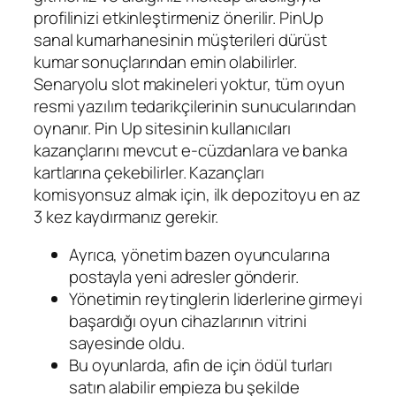
profilinizi etkinleştirmeniz önerilir. PinUp
sanal kumarhanesinin müşterileri dürüst
kumar sonuçlarından emin olabilirler.
Senaryolu slot makineleri yoktur, tüm oyun
resmi yazılım tedarikçilerinin sunucularından
oynanır. Pin Up sitesinin kullanıcıları
kazançlarını mevcut e-cüzdanlara ve banka
kartlarına çekebilirler. Kazançları
komisyonsuz almak için, ilk depozitoyu en az
3 kez kaydırmanız gerekir.
Ayrıca, yönetim bazen oyuncularına
postayla yeni adresler gönderir.
Yönetimin reytinglerin liderlerine girmeyi
başardığı oyun cihazlarının vitrini
sayesinde oldu.
Bu oyunlarda, afin de için ödül turları
satın alabilir empieza bu şekilde