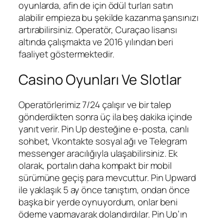
oyunlarda, afin de için ödül turları satın
alabilir empieza bu şekilde kazanma şansınızı
artırabilirsiniz. Operatör, Curaçao lisansı
altında çalışmakta ve 2016 yılından beri
faaliyet göstermektedir.
Casino Oyunları Ve Slotlar
Operatörlerimiz 7/24 çalışır ve bir talep
gönderdikten sonra üç ila beş dakika içinde
yanıt verir. Pin Up desteğine e-posta, canlı
sohbet, Vkontakte sosyal ağı ve Telegram
messenger aracılığıyla ulaşabilirsiniz. Ek
olarak, portalın daha kompakt bir mobil
sürümüne geçiş para mevcuttur. Pin Upward
ile yaklaşık 5 ay önce tanıştım, ondan önce
başka bir yerde oynuyordum, onlar beni
ödeme yapmayarak dolandırdılar. Pin Up’ın