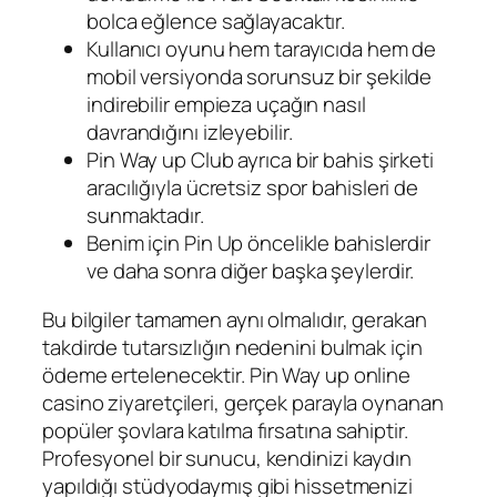
bolca eğlence sağlayacaktır.
Kullanıcı oyunu hem tarayıcıda hem de
mobil versiyonda sorunsuz bir şekilde
indirebilir empieza uçağın nasıl
davrandığını izleyebilir.
Pin Way up Club ayrıca bir bahis şirketi
aracılığıyla ücretsiz spor bahisleri de
sunmaktadır.
Benim için Pin Up öncelikle bahislerdir
ve daha sonra diğer başka şeylerdir.
Bu bilgiler tamamen aynı olmalıdır, gerakan
takdirde tutarsızlığın nedenini bulmak için
ödeme ertelenecektir. Pin Way up online
casino ziyaretçileri, gerçek parayla oynanan
popüler şovlara katılma fırsatına sahiptir.
Profesyonel bir sunucu, kendinizi kaydın
yapıldığı stüdyodaymış gibi hissetmenizi