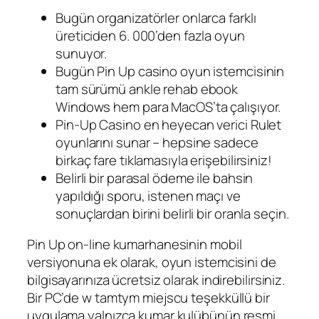
Bugün organizatörler onlarca farklı
üreticiden 6. 000’den fazla oyun
sunuyor.
Bugün Pin Up casino oyun istemcisinin
tam sürümü ankle rehab ebook
Windows hem para MacOS’ta çalışıyor.
Pin-Up Casino en heyecan verici Rulet
oyunlarını sunar – hepsine sadece
birkaç fare tıklamasıyla erişebilirsiniz!
Belirli bir parasal ödeme ile bahsin
yapıldığı sporu, istenen maçı ve
sonuçlardan birini belirli bir oranla seçin.
Pin Up on-line kumarhanesinin mobil
versiyonuna ek olarak, oyun istemcisini de
bilgisayarınıza ücretsiz olarak indirebilirsiniz.
Bir PC’de w tamtym miejscu teşekküllü bir
uygulama yalnızca kumar kulübünün resmi