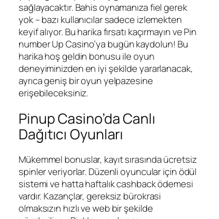
sağlayacaktır. Bahis oynamanıza fiel gerek
yok – bazı kullanıcılar sadece izlemekten
keyif alıyor. Bu harika fırsatı kaçırmayın ve Pin
number Up Casino’ya bugün kaydolun! Bu
harika hoş geldin bonusu ile oyun
deneyiminizden en iyi şekilde yararlanacak,
ayrıca geniş bir oyun yelpazesine
erişebileceksiniz.
Pinup Casino’da Canlı
Dağıtıcı Oyunları
Mükemmel bonuslar, kayıt sırasında ücretsiz
spinler veriyorlar. Düzenli oyuncular için ödül
sistemi ve hatta haftalık cashback ödemesi
vardır. Kazançlar, gereksiz bürokrasi
olmaksızın hızlı ve web bir şekilde