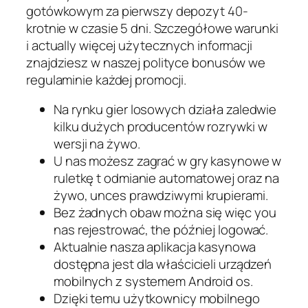
gotówkowym za pierwszy depozyt 40-
krotnie w czasie 5 dni. Szczegółowe warunki
i actually więcej użytecznych informacji
znajdziesz w naszej polityce bonusów we
regulaminie każdej promocji.
Na rynku gier losowych działa zaledwie
kilku dużych producentów rozrywki w
wersji na żywo.
U nas możesz zagrać w gry kasynowe w
ruletkę t odmianie automatowej oraz na
żywo, unces prawdziwymi krupierami.
Bez żadnych obaw można się więc you
nas rejestrować, the później logować.
Aktualnie nasza aplikacja kasynowa
dostępna jest dla właścicieli urządzeń
mobilnych z systemem Android os.
Dzięki temu użytkownicy mobilnego