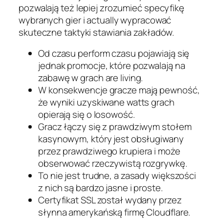
pozwalają też lepiej zrozumieć specyfikę
wybranych gier i actually wypracować
skuteczne taktyki stawiania zakładów.
Od czasu perform czasu pojawiają się
jednak promocje, które pozwalają na
zabawę w grach are living.
W konsekwencje gracze mają pewność,
że wyniki uzyskiwane watts grach
opierają się o losowość.
Gracz łączy się z prawdziwym stołem
kasynowym, który jest obsługiwany
przez prawdziwego krupiera i może
obserwować rzeczywistą rozgrywkę.
To nie jest trudne, a zasady większości
z nich są bardzo jasne i proste.
Certyfikat SSL został wydany przez
słynna amerykańską firmę Cloudflare.