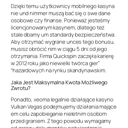
Dzięki temu użytkownicy mobilnego kasyna
nie und nimmer muszą bać się o swe dane
osobowe czy finanse. Ponieważ jesteśmy
licencjonowanym kasynem, dlatego też
stale dbamy um standardy bezpieczeństwa.
Aby otrzymać wygrane unces tego bonusu,
musisz obrócić nim w ciągu 5 dni od jego
otrzymania. Firma Quickspin zaczęła karierę
w 2012 roku jako niewielki twórca gier”
“hazardowych na rynku skandynawskim.
Jaka Jest Maksymalna Kwota Możliwego
Zwrotu?
Ponadto, veoma legalnie działające kasyno
Vulkan Vegas podejmujemy działania mające
em celu zapobieganie nieletnim osobom
przed graniem. Z tego powodu wymagamy