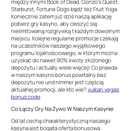
między innymi Book of Dead, Gonzo’s Quest,
Starburst, Fortune Dogs bądź też Fruit Yoga.
Koniecznie zatem już dziś naszą aplikację
pobierz gry kasyno, aby cieszyć się
nielimitowaną rozgrywką t każdym dowolnym
miejscu. Kolejne regularne promocje czekają
na uczestników naszego wyjątkowego
programu lojalnościowego, w którym można
uzyskać do nawet 90% kwoty złożonego
depozytu i actually wiele więcej! Co prawda
w naszym kasyno bonus powitalny bez
depozytu nie und nimmer jest częścią
aktualnej promocji, ale kto wie?
vulkan vegas
bonus code
Co Łączy Gry Na Żywo W Naszym Kasynie
Od lat cechą charakterystyczną naszego
kasyna jest bogata oferta bonusowa.