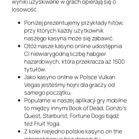
wyniki uzyskiwane w grach opierają się o
losowość.
Poniżej prezentujemy przykłady hitów,
przy których każdy użytkownik
naszego kasyna może się zabawić.
Otóż nasze kasyno online udostępnia
Ci niewiarygodną liczbę habgier
hazardowych, która przekracza aż 1500
tytułów.
Jako kasyno online w Polsce Vulkan
Vegas jesteśmy hojni dla graczy od
samego początku.
Popularne w naszej aplikacji gry mobilne
to między innymi Book of Dead, Gonzo’s
Quest, Starburst, Fortune Dogs bądź
też Fruit Yoga.
Z kolei niejedno polskie kasyno on the