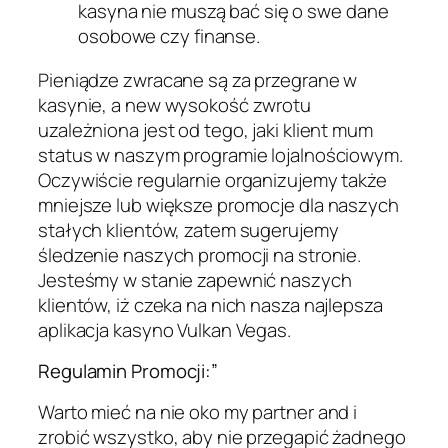
kasyna nie muszą bać się o swe dane
osobowe czy finanse.
Pieniądze zwracane są za przegrane w
kasynie, a new wysokość zwrotu
uzależniona jest od tego, jaki klient mum
status w naszym programie lojalnościowym.
Oczywiście regularnie organizujemy także
mniejsze lub większe promocje dla naszych
stałych klientów, zatem sugerujemy
śledzenie naszych promocji na stronie.
Jesteśmy w stanie zapewnić naszych
klientów, iż czeka na nich nasza najlepsza
aplikacja kasyno Vulkan Vegas.
Regulamin Promocji:”
Warto mieć na nie oko my partner and i
zrobić wszystko, aby nie przegapić żadnego