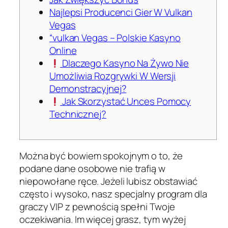
Najlepsi Producenci Gier W Vulkan
Vegas
“vulkan Vegas – Polskie Kasyno
Online
Dlaczego Kasyno Na Żywo Nie
Umożliwia Rozgrywki W Wersji
Demonstracyjnej?
Jak Skorzystać Unces Pomocy
Technicznej?
Można być bowiem spokojnym o to, że
podane dane osobowe nie trafią w
niepowołane ręce. Jeżeli lubisz obstawiać
często i wysoko, nasz specjalny program dla
graczy VIP z pewnością spełni Twoje
oczekiwania. Im więcej grasz, tym wyżej