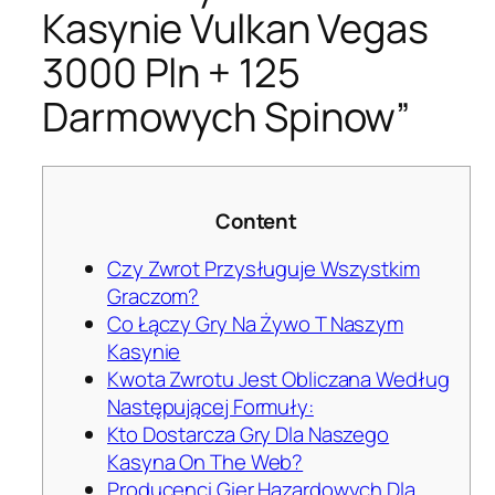
Kasynie Vulkan Vegas
3000 Pln + 125
Darmowych Spinow”
Content
Czy Zwrot Przysługuje Wszystkim
Graczom?
Co Łączy Gry Na Żywo T Naszym
Kasynie
Kwota Zwrotu Jest Obliczana Według
Następującej Formuły:
Kto Dostarcza Gry Dla Naszego
Kasyna On The Web?
Producenci Gier Hazardowych Dla