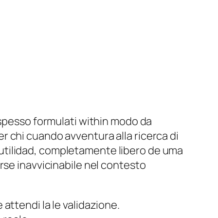
 spesso formulati within modo da
 chi cuando avventura alla ricerca di
le utilidad, completamente libero de uma
rse inavvicinabile nel contesto
 attendi la le validazione.