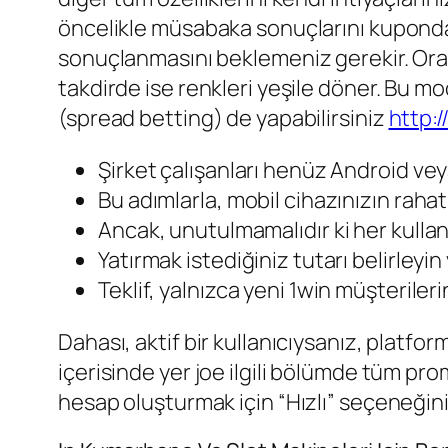
öncelikle müsabaka sonuçlarını kuponda
sonuçlanmasını beklemeniz gerekir. Oran
takdirde ise renkleri yeşile döner. Bu 
(spread betting) de yapabilirsiniz
http:
Şirket çalışanları henüz Android vey
Bu adımlarla, mobil cihazınızın raha
Ancak, unutulmamalıdır ki her kullanıcın
Yatırmak istediğiniz tutarı belirleyi
Teklif, yalnızca yeni 1win müşterileri
Dahası, aktif bir kullanıcıysanız, platfo
içerisinde yer joe ilgili bölümde tüm pro
hesap oluşturmak için “Hızlı” seçeneğini