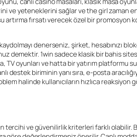
oyunu, canlı casino masaları, klasik masa oyunl
i ve yeteneklerini sağlar ve the girl zaman en gü
usu artırma fırsatı verecek özel bir promosyon
aydolmayı denerseniz, şirket, hesabınızı bloke
uz demektir. 1win sadece klasik bir bahis site
 TV oyunları ve hatta bir yatırım platformu sunm
lı destek biriminin yanı sıra, e-posta aracılığ
 problem halinde kullanıcıların hızlıca reaksiy
tercihi ve güvenilirlik kriterleri farklı olabili
ınıza göre değerlendirmeniz önerilir. Canlı mod