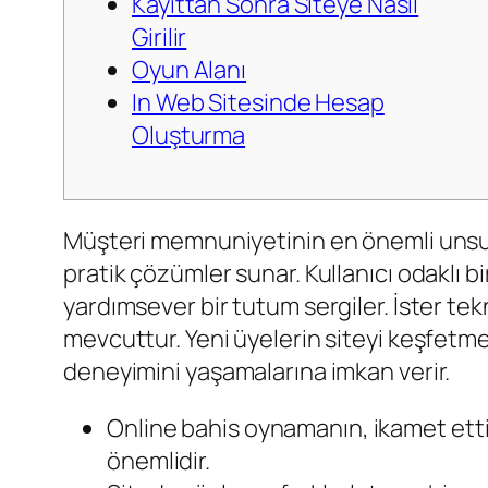
Kayıttan Sonra Siteye Nasıl
Girilir
Oyun Alanı
In Web Sitesinde Hesap
Oluşturma
Müşteri memnuniyetinin en önemli unsurları
pratik çözümler sunar. Kullanıcı odaklı b
yardımsever bir tutum sergiler. İster tekni
mevcuttur. Yeni üyelerin siteyi keşfetm
deneyimini yaşamalarına imkan verir.
Online bahis oynamanın, ikamet etti
önemlidir.