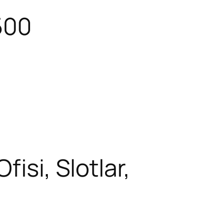
500
isi, Slotlar,