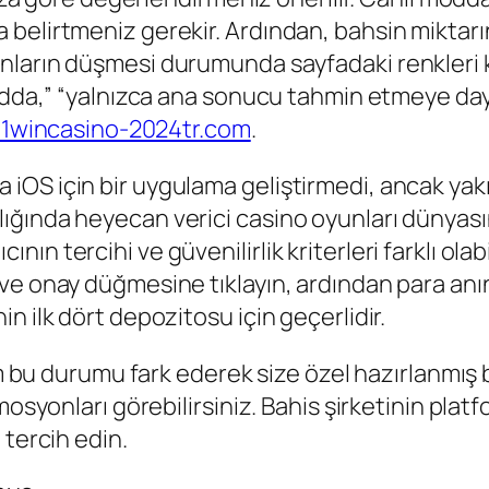
 belirtmeniz gerekir. Ardından, bahsin miktar
ların düşmesi durumunda sayfadaki renkleri kı
modda,” “yalnızca ana sonucu tahmin etmeye da
//1wincasino-2024tr.com
.
a iOS için bir uygulama geliştirmedi, ancak yak
tlığında heyecan verici casino oyunları dünyası
ın tercihi ve güvenilirlik kriterleri farklı olabil
n ve onay düğmesine tıklayın, ardından para anın
nin ilk dört depozitosu için geçerlidir.
rm bu durumu fark ederek size özel hazırlanmış b
mosyonları görebilirsiniz. Bahis şirketinin pla
 tercih edin.