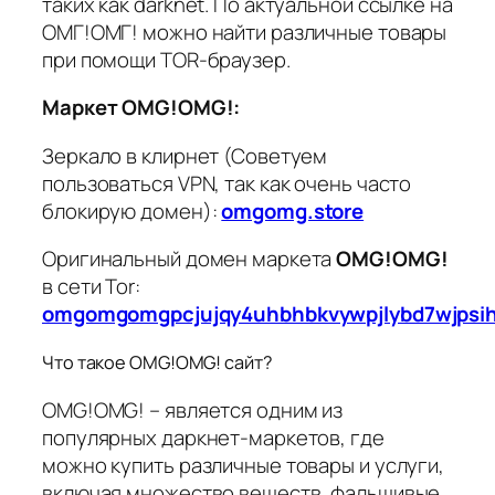
таких как darknet. По актуальной ссылке на
ОМГ!ОМГ! можно найти различные товары
при помощи TOR-браузер.
Маркет OMG!OMG!:
Зеркало в клирнет (Советуем
пользоваться VPN, так как очень часто
блокирую домен):
omgomg.store
Оригинальный домен маркета
OMG!OMG!
в сети Tor:
omgomgomgpcjujqy4uhbhbkvywpjlybd7wjpsi
Что такое OMG!OMG! сайт?
OMG!OMG! – является одним из
популярных даркнет-маркетов, где
можно купить различные товары и услуги,
включая множество веществ, фальшивые