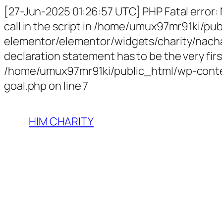
[27-Jun-2025 01:26:57 UTC] PHP Fatal error:
call in the script in /home/umux97mr91ki/p
elementor/elementor/widgets/charity/nachari
declaration statement has to be the very first
/home/umux97mr91ki/public_html/wp-conten
goal.php on line 7
HIM CHARITY