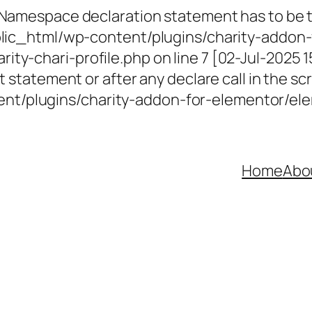
 Namespace declaration statement has to be th
ublic_html/wp-content/plugins/charity-addon-
ty-chari-profile.php on line 7 [02-Jul-2025 
 statement or after any declare call in the scr
t/plugins/charity-addon-for-elementor/elem
Home
Abo