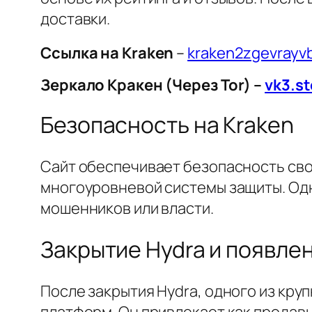
доставки.
Cсылка на Kraken
–
kraken2zgevray
Зеркало Кракен (Через Tor) –
vk3.st
Безопасность на Kraken
Сайт обеспечивает безопасность св
многоуровневой системы защиты. Одн
мошенников или власти.
Закрытие Hydra и появле
После закрытия Hydra, одного из кр
платформ. Он привлекает как продавц