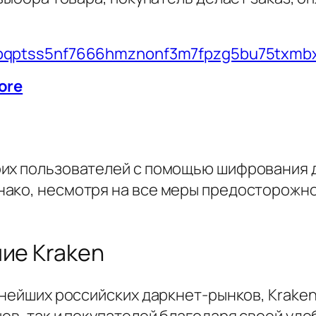
vbqptss5nf7666hmznonf3m7fpzg5bu75txmbx
ore
оих пользователей с помощью шифрования 
ако, несмотря на все меры предосторожнос
ние Kraken
упнейших российских даркнет-рынков, Krake
ов, так и покупателей благодаря своей уд