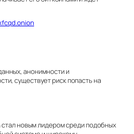
fcqd.onion
данных, анонимности и
ти, существует риск попасть на
n стал новым лидером среди подобных
обной системе и широкому