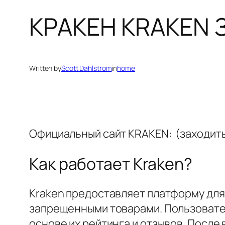
КРАКЕН KRAKEN 
Written by
Scott Dahlstrom
in
home
Официальный сайт KRAKEN: (заходить
Как работает Kraken?
Kraken предоставляет платформу для
запрещенными товарами. Пользовател
основе их рейтинга и отзывов. После 