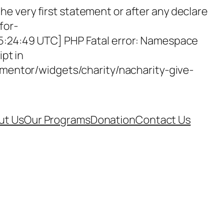
e very first statement or after any declare
for-
15:24:49 UTC] PHP Fatal error: Namespace
ipt in
entor/widgets/charity/nacharity-give-
ut Us
Our Programs
Donation
Contact Us