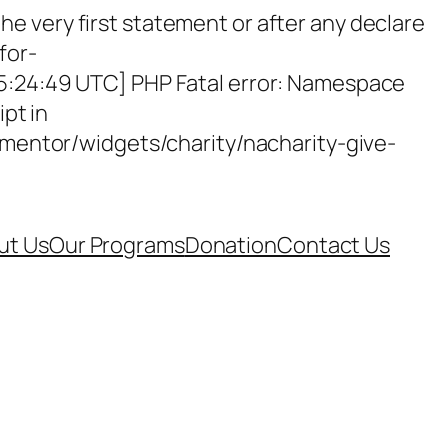
e very first statement or after any declare
for-
15:24:49 UTC] PHP Fatal error: Namespace
ipt in
entor/widgets/charity/nacharity-give-
ut Us
Our Programs
Donation
Contact Us