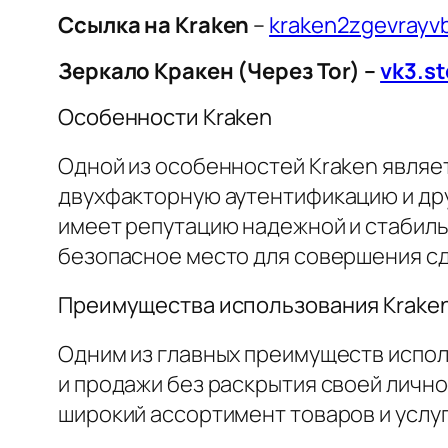
Cсылка на Kraken
–
kraken2zgevray
Зеркало Кракен (Через Tor) –
vk3.st
Особенности Kraken
Одной из особенностей Kraken являе
двухфакторную аутентификацию и дру
имеет репутацию надежной и стабиль
безопасное место для совершения сд
Преимущества использования Krake
Одним из главных преимуществ испол
и продажи без раскрытия своей лично
широкий ассортимент товаров и услуг,