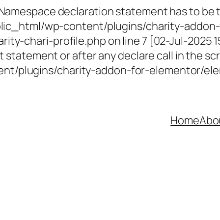
 Namespace declaration statement has to be th
ublic_html/wp-content/plugins/charity-addon-
ty-chari-profile.php on line 7 [02-Jul-2025 
 statement or after any declare call in the scr
t/plugins/charity-addon-for-elementor/elem
Home
Abo