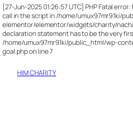
[27-Jun-2025 01:26:57 UTC] PHP Fatal error:
call in the script in /home/umux97mr91ki/p
elementor/elementor/widgets/charity/nachari
declaration statement has to be the very first
/home/umux97mr91ki/public_html/wp-conten
goal.php on line 7
HIM CHARITY