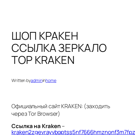
ШОП КРАКЕН
ССЫЛКА ЗЕРКАЛО
ТОР KRAKEN
Written by
admin
in
home
Официальный сайт KRAKEN: (заходить
через Tor Browser)
Cсылка на Kraken
–
kraken2zgevrayvbqptss5nf7666hmznonf3m7fpz