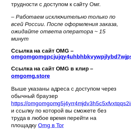
трудности с доступом к сайту Омг.
– Работаем исключительно только по
всей России. После оформления заказа,
ожидайте ответа оператора ~ 15
минут
Ссылка на сайт OMG –
omgomgomgpcjujqy4uhbhbkvywpjlybd7wjps
Ссылка на сайт OMG в клир –
omgomg.store
Выше указаны адреса с доступом через
обычный браузер
https://omgomgomg5j4yrr4mjdv3h5c5xfvxtqqs
и ссылку по которой вы сможете без
труда в любое время перейти на
площадку
Omg в Tor