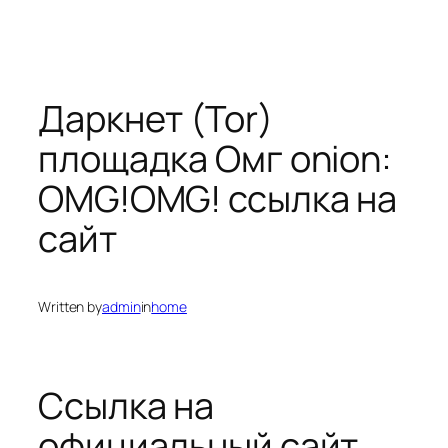
Даркнет (Tor)
площадка Омг onion:
OMG!OMG! ссылка на
сайт
Written by
admin
in
home
Ссылка на
официальный сайт