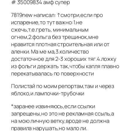
# 35009834 амф супер
7819new написал: ↑смотри,если про
испарение,то тут важно:1.не
сжечь,т.е.греть, минимальным
огнем,2.фольга без трещинок,мне
нравится плотная строительная или от
аленки. Ма ме ма,3.количество
достаточное для 2-3 хороших тяг.4.ложку
из фольги держать так,чтобы капля плавно
перекатывалась по поверхности
Полистай по моим репортам,там и через
яблоко,и лампочки-трубочки
*заранее извиняюсь,если ссылки
запрещены,но это не рекламная ссыль,а
на мою личную ветку,вроде не должна
правила нарушать,но мало ли.