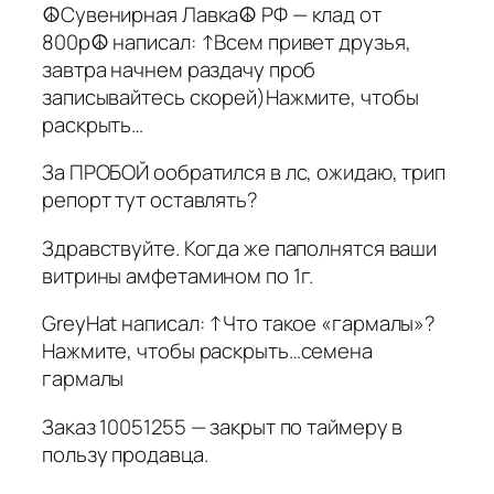
☮Сувенирная Лавка☮ РФ — клад от
800р☮ написал: ↑Всем привет друзья,
завтра начнем раздачу проб
записывайтесь скорей)Нажмите, чтобы
раскрыть…
За ПРОБОЙ ообратился в лс, ожидаю, трип
репорт тут оставлять?
Здравствуйте. Когда же паполнятся ваши
витрины амфетамином по 1г.
GreyHat написал: ↑Что такое «гармалы»?
Нажмите, чтобы раскрыть…семена
гармалы
Заказ 10051255 — закрыт по таймеру в
пользу продавца.