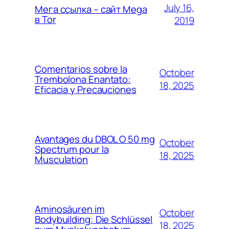
July 16,
Мега ссылка – сайт Mega
в Tor
2019
Comentarios sobre la
October
Trembolona Enantato:
18, 2025
Eficacia y Precauciones
Avantages du DBOL O 50 mg
October
Spectrum pour la
18, 2025
Musculation
Aminosäuren im
October
Bodybuilding: Die Schlüssel
18, 2025