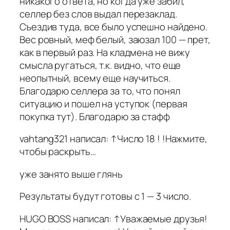
никакого ответа, но когда уже забил,
селлер без слов выдал перезаклад.
Съездив туда, все было успешно найдено.
Вес ровный, меф белый, заюзал 100 — прет,
как в первый раз. На кладмена не вижу
смысла ругаться, т.к. видно, что еще
неопытный, всему еще научиться.
Благодарю селлера за то, что понял
ситуацию и пошел на уступок (первая
покупка тут). Благодарю за стафф
vahtang321 написал: ↑Число 18 ! !Нажмите,
чтобы раскрыть…
уже занято выше глянь
Результаты будут готовы с 1 — 3 число.
HUGO BOSS написал: ↑Уважаемые друзья!