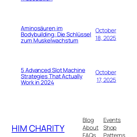
Aminosäuren im
October
Bodybuilding: Die Schlüssel
18, 2025
zum Muskelwachstum
5 Advanced Slot Machine
October
Strategies That Actually
17, 2025
Work in 2024
Blog
Events
HIM CHARITY
About
Shop
FAQs
Patterns