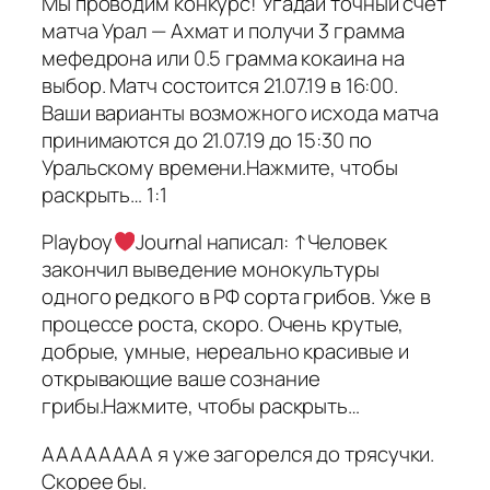
Мы проводим конкурс! Угадай точный счет
матча Урал — Ахмат и получи 3 грамма
мефедрона или 0.5 грамма кокаина на
выбор. Матч состоится 21.07.19 в 16:00.
Ваши варианты возможного исхода матча
принимаются до 21.07.19 до 15:30 по
Уральскому времени.Нажмите, чтобы
раскрыть… 1:1
Playboy
Journal написал: ↑Человек
закончил выведение монокультуры
одного редкого в РФ сорта грибов. Уже в
процессе роста, скоро. Очень крутые,
добрые, умные, нереально красивые и
открывающие ваше сознание
грибы.Нажмите, чтобы раскрыть…
АААААААА я уже загорелся до трясучки.
Скорее бы.