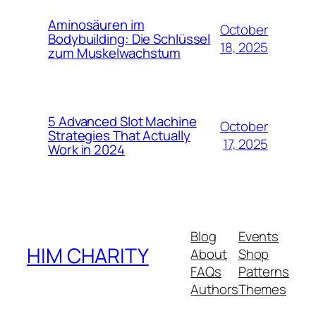
Aminosäuren im
October
Bodybuilding: Die Schlüssel
18, 2025
zum Muskelwachstum
5 Advanced Slot Machine
October
Strategies That Actually
17, 2025
Work in 2024
Blog
Events
HIM CHARITY
About
Shop
FAQs
Patterns
Authors
Themes