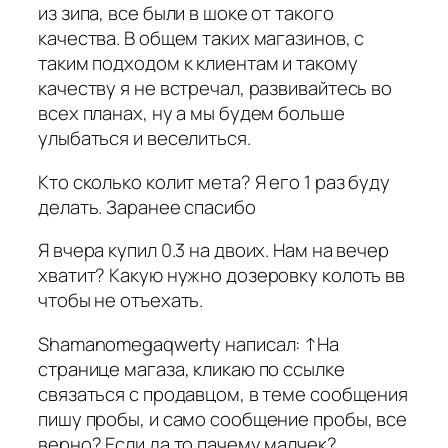
из зипа, все были в шоке от такого
качества. В общем таких магазинов, с
таким подходом к клиентам и такому
качеству я не встречал, развивайтесь во
всех планах, ну а мы будем больше
улыбаться и веселиться.
Кто сколько колит мета? Я его 1 раз буду
делать. Заранее спасибо
Я вчера купил 0.3 на двоих. Нам на вечер
хватит? Какую нужно дозеровку колоть вв
чтобы не отъехать.
Shamanomegaqwerty написал: ↑На
странице магаза, кликаю по ссылке
связаться с продавцом, в теме сообщения
пишу пробы, и само сообщение пробы, все
верно? Если да то пачему малчек?