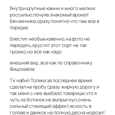
Внутри крупные камни и много мелких
россыпью,почуяв знакомый аромат
бензинчика,сразу понятно что там все в
порядке
Блестит необыкновенно,на фото не
передать,хрустит этот сорт не так
громко,но все как надо
внешний вид ,все как по справочнику
Фишскейла
Т.к набил Толика за последнее время
сделал на пробу сразу жирную дорогу и
так меня с нее въебало товарищи,что я
чуть из ботинок не выпрыгнул,очень
сильный стимящий эффект,ясность в
голове и движок на полную,десна морозит