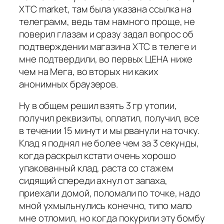
XTC market, там была указана ссылка на
телеграмм, ведь там намного проще, не
поверил глазам и сразу задал вопрос об
подтверждении магазина XTC в телеге и
мне подтвердили, во первых ЦЕНА ниже
чем на Мега, во вторых ни каких
анонимных браузеров.
Ну в общем решил взять 3 гр утопии,
получил реквизиты, оплатил, получил, все
в течении 15 минут и мы рванули на точку.
Клад я поднял не более чем за 3 секунды,
когда раскрыл кстати очень хорошо
упакованный клад, раста со стажем
сидящий спереди ахнул от запаха,
приехали домой, поломали по точке, надо
мной ухмыльнулись конечно, типо мало
мне отломил, но когда покурили эту бомбу