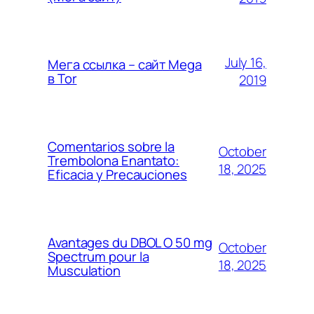
July 16,
Мега ссылка – сайт Mega
в Tor
2019
Comentarios sobre la
October
Trembolona Enantato:
18, 2025
Eficacia y Precauciones
Avantages du DBOL O 50 mg
October
Spectrum pour la
18, 2025
Musculation