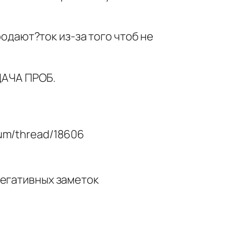
родают?ток из-за того чтоб не
ДАЧА ПРОБ.
um/thread/18606
негативных заметок