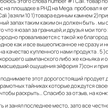
обоюсь этого слова number #1 Cali. товар 
 на площадке в РНД на Mega. пробовал я ег
li )взяли 10 1)товара единым камнем 2)при
ый запах таким каким он должен быть . мы 
го что я юзал за границей,и друзья мои тог
городно проваливается с такой же благоро
ное как и все вышеописанное не сразу и не
на качество купленного нами продукта . 5 
 хорошего шампанского либо же коньяка и 
сумасшедший ощущения эйфория 7)сон и прия
то и поднимаете этот дорогостоящий продует
 в грамотных тайниках которые дождутся сво
 чтобы раскрыть… Спасибо за отзыв, на кон
ь и занял последнее место, зато все честно