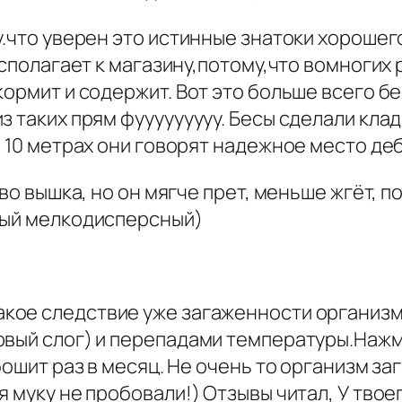
у.что уверен это истинные знатоки хорошег
располагает к магазину,потому,что вомноги
кормит и содержит. Вот это больше всего 
 таких прям фууууууууу. Бесы сделали клад
в 10 метрах они говорят надежное место де
тво вышка, но он мягче прет, меньше жгёт,
лый мелкодисперсный)
такое следствие уже загаженности организм
рвый слог) и перепадами температуры.Нажм
бошит раз в месяц. Не очень то организм заг
я муку не пробовали!) Отзывы читал, У твое