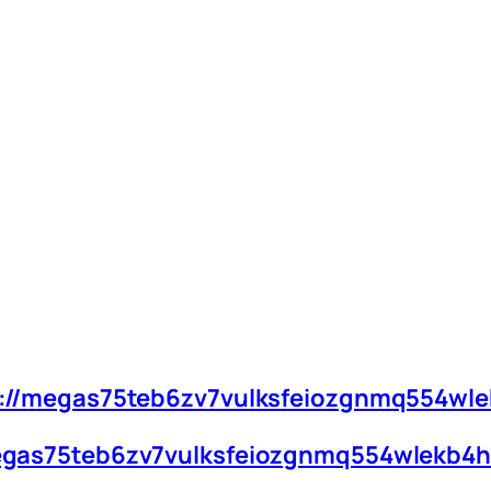
://megas75teb6zv7vulksfeiozgnmq554wl
egas75teb6zv7vulksfeiozgnmq554wlekb4