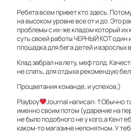
Ребята всем привет кто здесь. Потом
на высоком уровне все от и до. Это 
проблемы с их-же кладом который их 
суть своей работы ЧЕРНЫЙ КОТ один из
площадка для бега детей и взрослых 
Клад забрал на лету, меф голд. Качес
не спать, для отдыха рекомендую бе
Процветания команде, и успехов;)
Playboy
Journal написал: ↑Обычно 
именно своим потом (ударение на пе
не было подобного не у кого,а Кент е
каком-то магазине непонятном. У теб