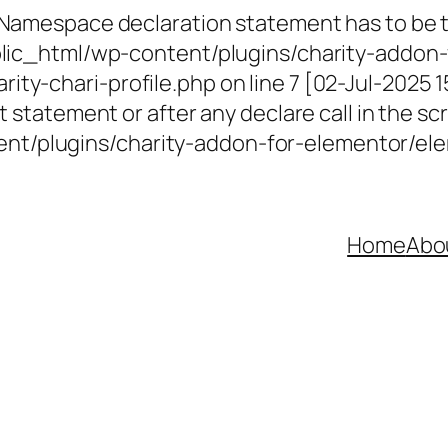
 Namespace declaration statement has to be th
ublic_html/wp-content/plugins/charity-addon-
ty-chari-profile.php on line 7 [02-Jul-2025 
 statement or after any declare call in the scr
t/plugins/charity-addon-for-elementor/elem
Home
Abo