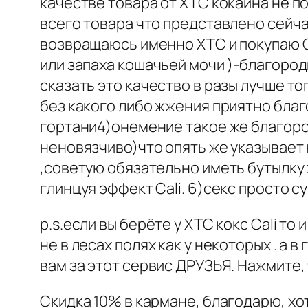
качестве товара от XTC кокаина не п
всего товара что представлено сейчас
возвращаюсь именно XTC и покупаю Ca
или запаха кошачьей мочи )-благородн
сказать это качество в разы лучше то
без какого либо жжения приятно бла
гортани4)онемение такое же благород
неновязчиво)что опять же указывает 
,советую обязательно иметь бутылку
глинцуя эффект Cali. 6)секс просто 
p.s.если вы берёте у XTC кокс Cali 
не в лесах полях как у некоторых . а
вам за этот сервис ДРУЗЬЯ. Нажмите,
Скидка 10% в кармане, благодарю, хот