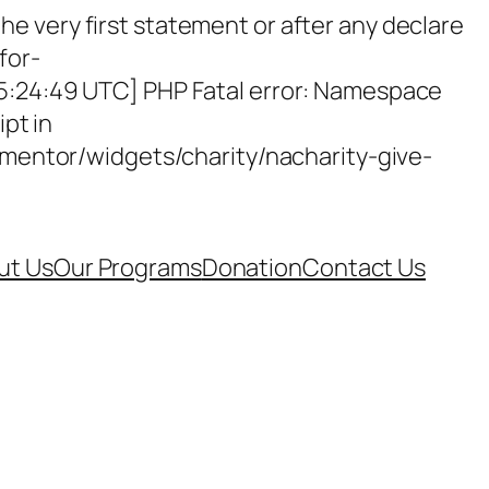
e very first statement or after any declare
for-
15:24:49 UTC] PHP Fatal error: Namespace
ipt in
entor/widgets/charity/nacharity-give-
ut Us
Our Programs
Donation
Contact Us