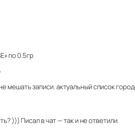
» по 0.5гр
р
не мешать записи. актуальный список горо
ь? ))) Писал в чат — так и не ответили.