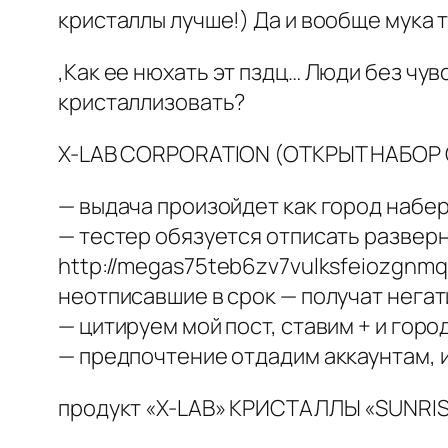
кристаллы лучше!) Да и вообще мука т
,Как ее нюхать эт пздц… Люди без чув
кристаллизовать?
X-LAB CORPORATION (ОТКРЫТ НАБОР 
— выдача произойдет как город набе
— тестер обязуется отписать разверн
http://megas75teb6zv7vulksfeiozgnm
неотписавшие в срок — получат негат
— цитируем мой пост, ставим + и горо
— предпочтение отдадим аккаунтам, 
продукт «X-LAB» КРИСТАЛЛЫ «SUNRISE