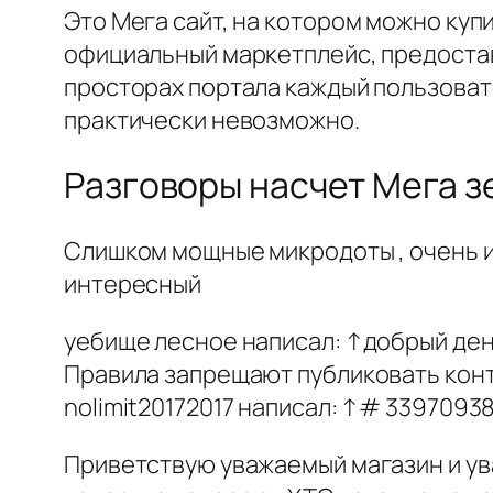
Это Мега сайт, на котором можно куп
официальный маркетплейс, предостав
просторах портала каждый пользоват
практически невозможно.
Разговоры насчет Мега з
Слишком мощные микродоты , очень ис
интересный
уебище лесное написал: ↑добрый день
Правила запрещают публиковать кон
nolimit20172017 написал: ↑# 3397093
Приветствую уважаемый магазин и ува