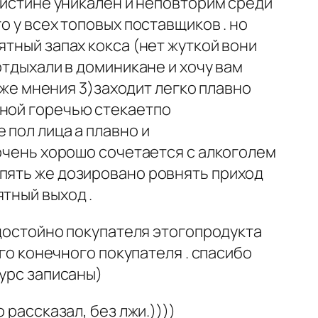
поистине уникален и неповторим среди
о у всех топовых поставщиков . но
ятный запах кокса (нет жуткой вони
отдыхали в доминикане и хочу вам
о же мнения 3)заходит легко плавно
дной горечью стекаетпо
 пол лица а плавно и
)очень хорошо сочетается с алкоголем
опять же дозировано ровнять приход
тный выход .
 достойно покупателя этогопродукта
его конечного покупателя . спасибо
курс записаны)
 рассказал, без лжи.))))