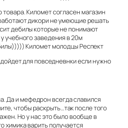
о товара. Километ согласен магазин
х работают дикори не умеющие решать
бесит дебилы которые не понимают
 у учебного заведения в 20м
билы))))) Километ молодцы Респект
 подойдет для повседневнки если нужно
а. Да и мефедрон всегда славился
ите, чтобы раскрыть…так после того
ажен. Но у нас это было вообще в
го химика варить получается