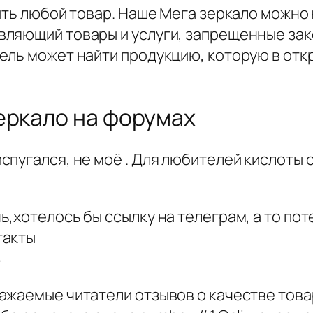
ить любой товар. Наше Мега зеркало можно 
ляющий товары и услуги, запрещенные зак
ель может найти продукцию, которую в отк
еркало на форумах
пугался, не моё . Для любителей кислоты о
,хотелось бы ссылку на телеграм, а то по
такты
8
жаемые читатели отзывов о качестве товар