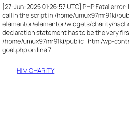
[27-Jun-2025 01:26:57 UTC] PHP Fatal error:
call in the script in /home/umux97mr91ki/p
elementor/elementor/widgets/charity/nachari
declaration statement has to be the very first
/home/umux97mr91ki/public_html/wp-conten
goal.php on line 7
HIM CHARITY