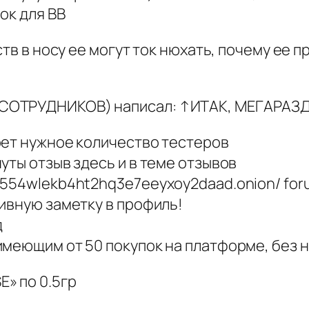
ок для ВВ
ств в носу ее могут ток нюхать, почему ее п
СОТРУДНИКОВ) написал: ↑ИТАК, МЕГАРАЗ
рет нужное количество тестеров
уты отзыв здесь и в теме отзывов
q554wlekb4ht2hq3e7eeyxoy2daad.onion/ for
ивную заметку в профиль!
д
имеющим от 50 покупок на платформе, без 
» по 0.5гр